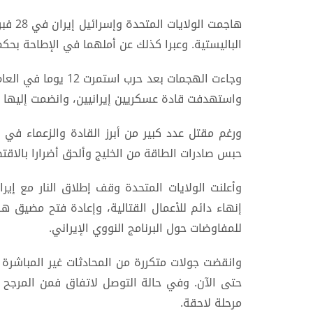
هاجمت 
الباليستية. وعبرا كذلك عن أملهما في الإطاحة بحك
وجاءت الهجمات بعد ح
واستهدفت قادة عسكريين إيرانيين، وانضمت إليها ال
ورغم مقتل عدد كبير من أبرز القادة والزعماء في
حبس صادرات الطاقة من الخليج وألحق أضرارا بالاقتص
وأعلنت ‌الولايات المتحدة وقف إطلاق النار مع إي
إنهاء دائم للأعمال القتالية، وإعادة فتح مضيق هرم
للمفاوضات حول البرنامج النووي الإيراني.
وانقضت جولات متكررة من المحادثات غير المباشرة
حتى الآن. وفي حالة التوصل لاتفاق فمن المرجح 
مرحلة لاحقة.