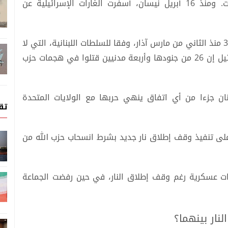
لكن إسرائيل امتنعت إلى حد كبير عن ضرب بيروت. ومنذ 16 أبريل نيسان، أسفرت الغارات الإسرائيلية عن
مما رفع العدد الإجمالي الشهداء إلى أكثر من 3500 منذ الثاني من مارس آذار، وفقا للسلطات اللبنانية، التي لا
تميز بياناتها بين المدنيين والمقاتلين. وتقول إسرائيل إن 26 من جنودها وأربعة مدنيين قتلوا في هجمات حزب
ان جزءا من أي اتفاق ينهي حربها مع الولايات المتحدة
تق
 على تنفيذ وقف إطلاق نار جديد بشرط ‌انسحاب حزب الله من
ات عسكرية رغم وقف إطلاق النار، في حين رفضت الجماعة
ار بينهما؟