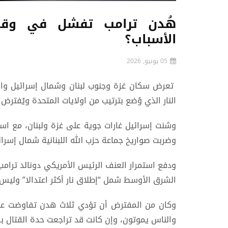
هُدن ترامب تفشل في وقف 
الأسباب؟
05 يونيو, 2026
تعرض سكان غزة وجنوب لبنان وشمال إسرائيل وال
النار الذي وُضع بترتيب من اولايات المتحدة ويُفتر
وشنت إسرائيل غارات جوية على غزة ولبنان، مع استم
وضربت صواريخ جماعة حزب الله اللبنانية شمال إسرا
ودفع استمرار العنف الرئيس الأمريكي دونالد ترامب 
الشرق الأوسط شمل “إطلاق نار أكثر اعتدالا” ولي
وكان من المفترض أن تؤدي ثلاث هدن تفاوضت عليه
والناس يموتون، وإن كانت قد تراجعت حدة القتال ب