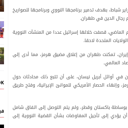
الولايات المتحدة وإسرائيل إيران في 28 فبراير شباط، بهدف ‌تدمير برنامجها النووي وبرنامجها للصواريخ
م رجال الدين في طهران.
رب استمرت 12 يوما في العام الماضي، قصفت خلالها إسرائيل عددا من المنشآت النووية
ولايات المتحدة لاحقا.
 إيران، تمكنت طهران من إغلاق مضيق هرمز، مما أدى إلى
اد العالمي.
ران في أوائل أبريل نيسان، على أن تتبع ذلك محادثات حول
OK
ز، وإنهاء الحصار الأمريكي للموانئ الإيرانية، وفتح طريق
 بوساطة باكستان وقطر، ولم يتم التوصل إلى اتفاق شامل
في
أن يؤدي إلى تأجيل المفاوضات بشأن القضية النووية إلى