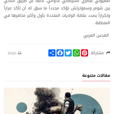
صهيوني عنصري استيطاني عدواني، لأنها عن طريق التآخي
بين شومر وسموترتش تؤكد مجدداً ما سبق له أن تأكد مراراً
وتكراراً بصدد علاقة الولايات المتحدة بأول وأكبر مخافرها في
المنطقة.
القدس العربي
S
F
T
W
P
مشاركة :
طباعة
h
a
w
h
i
a
c
i
a
n
r
e
t
t
t
e
b
t
s
e
o
e
A
r
مقالات متنوعة
o
r
p
e
k
p
s
t
ة
تقارير عربية ود