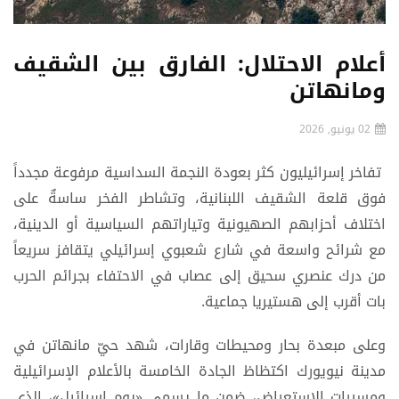
أعلام الاحتلال: الفارق بين الشقيف
ومانهاتن
02 يونيو, 2026
تفاخر إسرائيليون كثر بعودة النجمة السداسية مرفوعة مجدداً
فوق قلعة الشقيف اللبنانية، وتشاطر الفخر ساسةٌ على
اختلاف أحزابهم الصهيونية وتياراتهم السياسية أو الدينية،
مع شرائح واسعة في شارع شعبوي إسرائيلي يتقافز سريعاً
من درك عنصري سحيق إلى عصاب في الاحتفاء بجرائم الحرب
بات أقرب إلى هستيريا جماعية.
وعلى مبعدة بحار ومحيطات وقارات، شهد حيّ مانهاتن في
مدينة نيويورك اكتظاظ الجادة الخامسة بالأعلام الإسرائيلية
ومسيرات الاستعراض، ضمن ما يسمى «يوم إسرائيل»، الذي