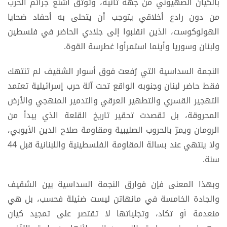
بالكيان الصهيوني من جهة ثانية، وتوثق أشنع جرائم الحرب
من دون رادع أخلاقي يتوجب أن يتحلى به أحفاد ضحايا
الهولوكوست، الذين انقلبوا إلى جلادي الحاضر في فلسطين
ولبنان وسوريا وأينما استمرأوا غطرسة القوة.
النجمة السداسية التي رُفعت فوق أسوار الشقيف لم تنتهك
فقط حاضر لبنان وجنوبه الواقع تحت آلة حرب إسرائيلية تعتمد
التهجير القسري والتطهير العرقي والتدمير المنهجي والأرض
المحروقة، بل تقصدت تحقير تاريخ القلعة الذي يبدأ من
الرومان ويمرّ بالحروب الصليبية ومقاومة صلاح الدين الأيوبي،
ولا ينتهي عند بسالة المقاومة الفلسطينية واللبنانية قبل 44
سنة.
وبهذا المعنى فإن فوارق النجمة السداسية بين الشقيف
والجادة الخامسة في مانهاتن ليست ضئيلة فحسب، بل هي
منعدمة أو تكاد، وتجلياتها لا تقتصر على تمجيد كيان