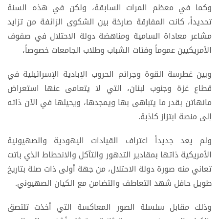
وكما في معظم المرات السابقة، ولكن في هذه السنة
تحديداً، كانت المفارقة صارخة بين الشكوى الزائفة من تزايد
مشاعر معاداة السامية ومناهضة دولة الاحتلال في صفوف
الأمريكيين عموماً وفئات الشباب وطلاب الجامعات خصوصاً،
وبين غطرسة القوة وجرائم الحروب الإبادية الإسرائيلية في
قطاع غزة وجنوب لبنان، التي لا يتعامى عنها استعراض
مانهاتن بقدر ما يتباهى بها ويمجدها، ويحيلها في الآن ذاته
إلى منصة ابتزاز كاذبة.
ولم يعد جديداً اعتراف القيادات اليهودية والصهيونية
الأمريكية ذاتها بمقادير التدهور والتآكل والانحطاط الذي باتت
تعاني منه صورة دولة الاحتلال، من جهة أولى ذات صلة بتاريخ
طويل حافل شهد التعاطف والتضامن مع الكيان الصهيوني.
وذلك مقابل سلسلة الصور المعاكسة التي أخذت تلتصق