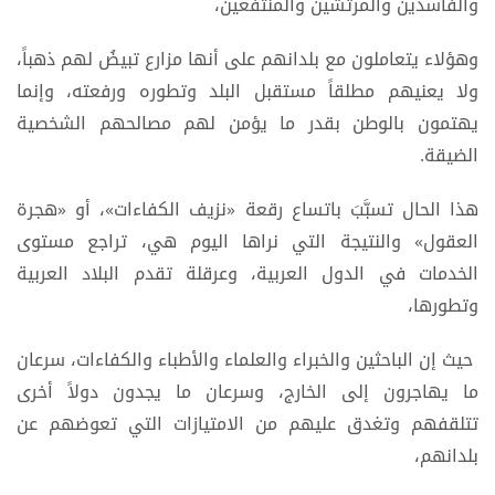
والفاسدين والمرتشين والمنتفعين،
وهؤلاء يتعاملون مع بلدانهم على أنها مزارع تبيضُ لهم ذهباً،
ولا يعنيهم مطلقاً مستقبل البلد وتطوره ورفعته، وإنما
يهتمون بالوطن بقدر ما يؤمن لهم مصالحهم الشخصية
الضيقة.
هذا الحال تسبَّبَ باتساع رقعة «نزيف الكفاءات»، أو «هجرة
العقول» والنتيجة التي نراها اليوم هي، تراجع مستوى
الخدمات في الدول العربية، وعرقلة تقدم البلاد العربية
وتطورها،
حيث إن الباحثين والخبراء والعلماء والأطباء والكفاءات، سرعان
ما يهاجرون إلى الخارج، وسرعان ما يجدون دولاً أخرى
تتلقفهم وتغدق عليهم من الامتيازات التي تعوضهم عن
بلدانهم،