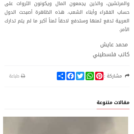
والمرتشين، والذين يجمعون المال ويكونون الثروات على
حساب الفقراء وأبناء الشعب. هذه الظاهرة أصبحت الدول
العربية تدفع ثمنها وستدفع لاحقاً ثمناً أكبر ما لم يتم تدارك
الأمر.
محمد عايش
كاتب فلسطيني
S
F
T
W
P
مشاركة :
طباعة
h
a
w
h
i
a
c
i
a
n
r
e
t
t
t
e
b
t
s
e
o
e
A
r
مقالات متنوعة
o
r
p
e
k
p
s
t
ة
تقارير عربية ود