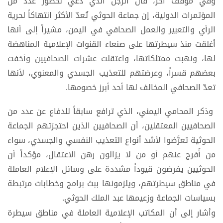
وفي موقف آخر، قال الرجل الذي دُعي لحضور عدد من
المؤتمرات الدولية، إن جماعة الحوثي تُعدّ الأكثر انتهاكاً لحرية
الرأي والتعبير والعمل الصحافي في اليمن، مشيراً إلى أنها
أغلقت منذ سيطرتها على صنعاء القنوات الإعلامية المناهضة
لها، ونهبت ممتلكاتها، واعتقلت عشرات الصحافيين وأخفت
بعضهم قسراً، وعرضتهم للتعذيب الجسدي والمعنوي، لأنها
تعدّ الصحافي المخالف لها أحد أبرز خصومها.
وذكر المحامي اليمني، الذي ترافع سابقاً للدفاع عن عدد من
الصحافيين المعتقلين، أن الصحافيين الذين احتجزتهم الجماعة
الحوثية تعرَّضوا لأشد أنواع التعذيب النفسي والجسدي، سواء
من أُفرج عنهم أو من لا يزالون رهن الاعتقال، مؤكداً أن
الحوثيين يفرضون قيوداً مشددة على وسائل الإعلام العاملة
في مناطق سيطرتهم، ويلزمونها ببث برامج وخطابات مرتبطة
بسياسات الجماعة وزعيمها عبد الملك الحوثي.
وأشار إلى أن المكاتب الإعلامية العاملة في مناطق سيطرة