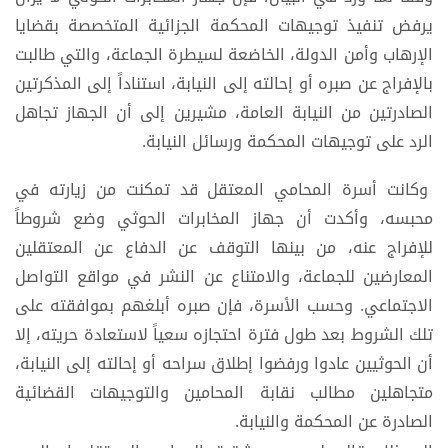
يرفض تنفيذ توجيهات المحكمة الجزائية المتخصصة بقضايا
الإرهاب وأمن الدولة، الخاضعة لسيطرة الجماعة، والتي طالبت
بالإفراج عن صبره أو إحالته إلى النيابة، استناداً إلى المذكرتين
الصادرتين من النيابة العامة، مشيرين إلى أن الجهاز تجاهل
الرد على توجيهات المحكمة ورسائل النيابة.
وكانت أسرة المحامي المعتقل قد تمكنت من زيارته في
محبسه، وأكدت أن جهاز المخابرات الحوثي وضع شروطاً
للإفراج عنه، من بينها التوقف عن الدفاع عن المعتقلين
المعارضين للجماعة، والامتناع عن النشر في مواقع التواصل
الاجتماعي. وحسب الأسرة، فإن صبره أبلغهم بموافقته على
تلك الشروط بعد طول فترة احتجازه سعياً لاستعادة حريته، إلا
أن الحوثيين عادوا ورفضوا إطلاق سراحه أو إحالته إلى النيابة،
متجاهلين مطالب نقابة المحامين والتوجيهات القضائية
الصادرة عن المحكمة والنيابة.