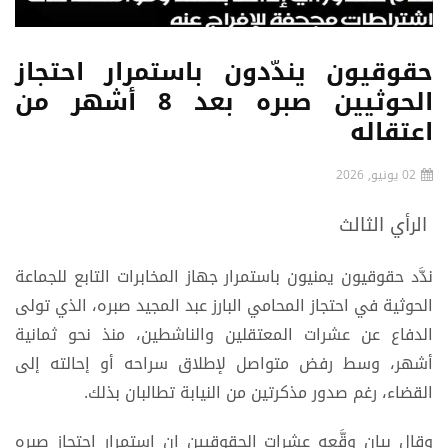
حقوقيون يندّدون باستمرار احتجاز
الحوثيين صبره بعد 8 أشهر من
اعتقاله
02 يونيو, 2026
الرأي الثالث
ندَّد حقوقيون يمنيون باستمرار جهاز المخابرات التابع للجماعة
الحوثية في احتجاز المحامي البارز عبد المجيد صبره، الذي تولى
الدفاع عن عشرات المعتقلين والناشطين، منذ نحو ثمانية
أشهر، وسط رفض متواصل لإطلاق سراحه أو إحالته إلى
القضاء، رغم صدور مذكرتين من النيابة تطالبان بذلك.
وقال بيان وقَّعه عشرات الحقوقيين إن استمرار احتجاز صبره