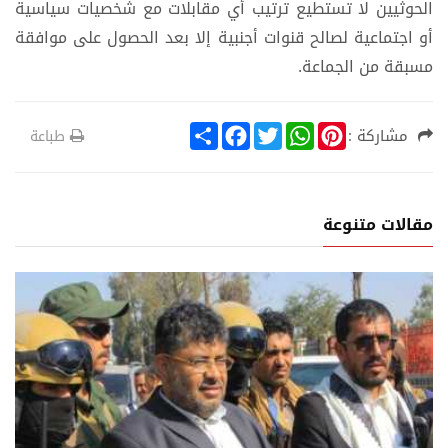
الحوثيين لا تستطيع ترتيب أي مقابلات مع شخصيات سياسية
أو اجتماعية لصالح قنوات أجنبية إلا بعد الحصول على موافقة
مسبقة من الجماعة.
S
F
T
W
P
مشاركة :
طباعة
h
a
w
h
i
a
c
i
a
n
r
e
t
t
t
e
b
t
s
e
o
e
A
r
مقالات متنوعة
o
r
p
e
k
p
s
t
ة
أخبار خ