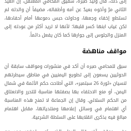
إلى ذلك، قال وليد صبره، شقيق المحامي المعتقل، إن العيد
الثاني مرّ وأخوه بعيدٌ عن أمه وأطفاله، مضيفاً أن والدته لم
تستطع إخفاء وجعها، وحاولت حبس دموعها أمام أحفادها،
لكن غياب ابنها كسر قلبها؛ لأنها لا تريد أكثر من عودته إلى
المنزل والجلوس إلى جوارها كما كان يفعل دائماً.
مواقف مناهضة
سبق للمحامي صبره أن أكد في منشورات ومواقف سابقة أن
الحوثيين يسعون إلى تطويع اليمنيين في مناطق سيطرتهم
لنسيان «ثورة 26 سبتمبر»، التي أطاحت حكم الأئمة في شمال
اليمن، أو منع الاحتفاء بها بصفتها مناسبة للتحرر والانعتاق
من الحكم السلالي. وقال إن الجماعة لا تمنح هذه المناسبة
أي اهتمام في وسائل إعلامها ومنتدياتها، مقابل اهتمام
مبالغ فيه بذكرى انقلابها على السلطة الشرعية.