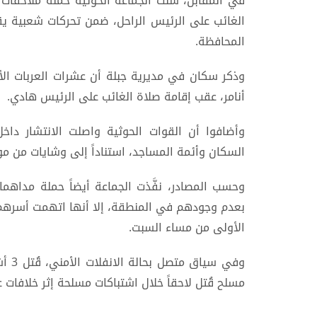
في المقابل، شنت الجماعة الحوثية حملة ملاحقات
الغائب على الرئيس الراحل، ضمن تحركات شعبية يق
المحافظة.
وذكر سكان في مديرية جبلة أن عشرات العربات الأمن
أنامر، عقب إقامة صلاة الغائب على الرئيس هادي.
وأضافوا أن القوات الحوثية واصلت الانتشار داخل
السكان وأئمة المساجد، استناداً إلى وشايات من موا
وحسب المصادر، نفَّذت الجماعة أيضاً حملة مداهما
بعدم وجودهم في المنطقة، إلا أنها اتهمت أسرهم 
الأولى من مساء السبت.
وفي 
مسلح قُتل لاحقاً خلال اشتباكات مسلحة إثر خلافات عا