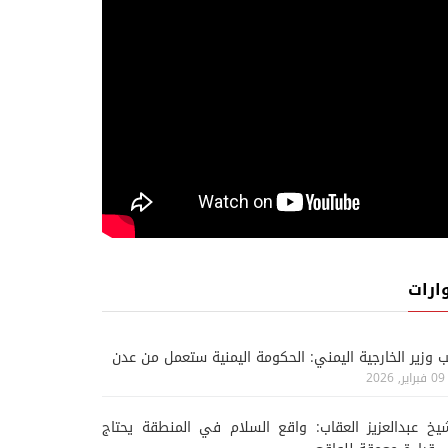
أخبار خاصة
أ
ارات
06 اغسطس, 2026
06 اغسطس, 2026
ب وزير الخارجية اليمني: الحكومة اليمنية ستعمل من عدن
الحوثيون يكرّسون نهج الاستيلاء
فرار المقاتلين يربك تصعي
09 فبراير, 2026
على الأملاك العامة في إب
الحوثيين ضد القوات الحك
يخ عبدالعزيز العقاب: واقع السلام في المنطقة يحتاج