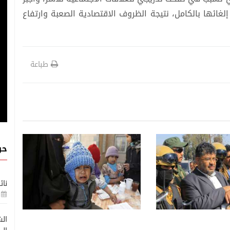
إلغائها بالكامل، نتيجة الظروف الاقتصادية الصعبة وارتفاع
طباعة
أخبار خاصة
أخبار خاصة
حو
08 اغسطس, 2026
ثقافة اليمنية تدين تفجير
الحوثيون يروجون أرقاماً لتبرئة
نائ
 حصن "دار المعلا"
سجلهم والتنصل من تدمير
الاقتصاد
الش