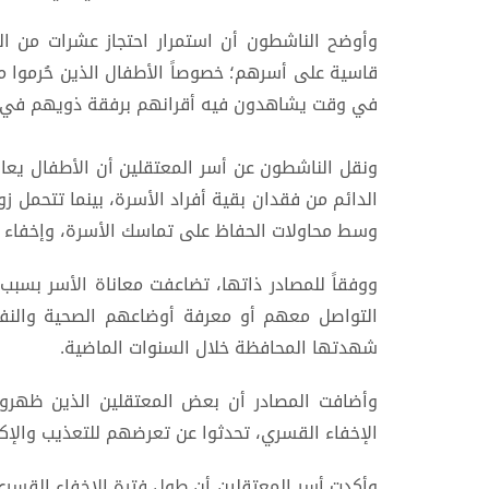
وأوضح الناشطون أن استمرار احتجاز عشرات من المع
قاسية على أسرهم؛ خصوصاً الأطفال الذين حُرموا م
في وقت يشاهدون فيه أقرانهم برفقة ذويهم في الم
ونقل الناشطون عن أسر المعتقلين أن الأطفال يعان
الدائم من فقدان بقية أفراد الأسرة، بينما تتحمل ز
وسط محاولات الحفاظ على تماسك الأسرة، وإخفاء م
ووفقاً للمصادر ذاتها، تضاعفت معاناة الأسر بسبب 
التواصل معهم أو معرفة أوضاعهم الصحية والنفس
شهدتها المحافظة خلال السنوات الماضية.
وأضافت المصادر أن بعض المعتقلين الذين ظهروا 
الإخفاء القسري، تحدثوا عن تعرضهم للتعذيب والإكرا
وأكدت أسر المعتقلين أن طول فترة الإخفاء القسري