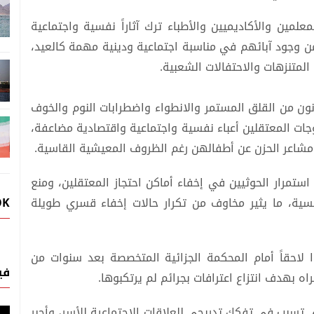
لمين والأكاديميين والأطباء ترك آثاراً نفسية واجتماعية
ن وجود آبائهم في مناسبة اجتماعية ودينية مهمة كالعيد،
تنزهات والاحتفالات الشعبية.
ون من القلق المستمر والانطواء واضطرابات النوم والخوف
وجات المعتقلين أعباء نفسية واجتماعية واقتصادية مضاعفة،
شاعر الحزن عن أطفالهن رغم الظروف المعيشية القاسية.
استمرار الحوثيين في إخفاء أماكن احتجاز المعتقلين، ومنع
OK
ية، ما يثير مخاوف من تكرار حالات إخفاء قسري طويلة
لاحقاً أمام المحكمة الجزائية المتخصصة بعد سنوات من
في
ه بهدف انتزاع اعترافات بجرائم لم يرتكبوها.
 تسبب في تفكك تدريجي للعلاقات الاجتماعية للأسر، وأجبر