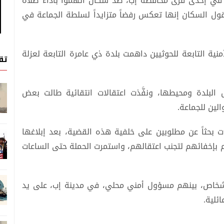
 في إحدى قرى محافظة إب، ضد سكان اتُّهموا بأداء صلاة
ول السكان إنها تعكس رفضاً متزايداً لسلطة الجماعة في
ية التابعة للحوثيين داهمت بلدة ذي عامرة التابعة لعزلة
تق
 البلدة ومحيطها، ونفَّذت اعتقالات انتقائية طالت بعض
لين للجماعة.
ت بحثاً عن مطلوبين على خلفية هذه القضية، بعد إبلاغها
بإخفائهم لتجنب اعتقالهم، واستمرت الحملة حتى الساعات
سياق متصل بحالة الانفلات الأمني، قُتل 3 أشخاص، بينهم مسؤول أمني محلي، في مدينة إب، على يد
ئلية.