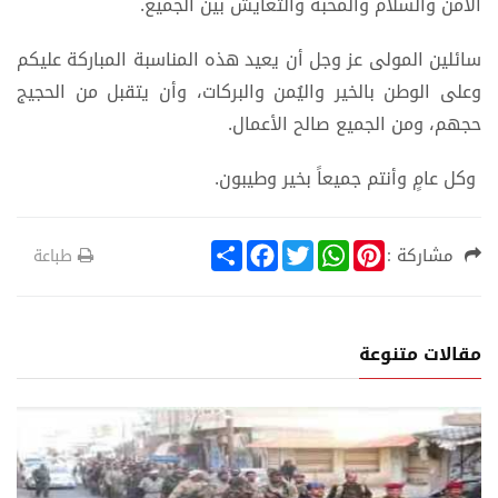
الأمن والسلام والمحبة والتعايش بين الجميع.
سائلين المولى عز وجل أن يعيد هذه المناسبة المباركة عليكم
وعلى الوطن بالخير واليُمن والبركات، وأن يتقبل من الحجيج
حجهم، ومن الجميع صالح الأعمال.
وكل عامٍ وأنتم جميعاً بخير وطيبون.
S
F
T
W
P
مشاركة :
طباعة
h
a
w
h
i
a
c
i
a
n
r
e
t
t
t
e
b
t
s
e
o
e
A
r
مقالات متنوعة
o
r
p
e
k
p
s
t
ة
أخبار خ