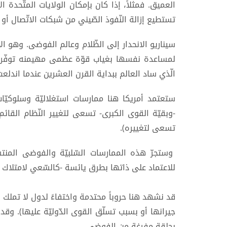
العميق. فمثلاً، إذا كان بإمكان الولايات المتّحدة 
تستطيع إزالة النّفوذ الصّيني من شبكات الاتّصال أو ال
سيناريو الانحدار إلى الظّلام وعالم الفوضى. وهو ال
لمساعدة نفسها بغياب قوّة عظمى مهيمنه توفّر له
الّذي ساد العالم ببداية القرن العشرين عندما اندلعت 
ستعتمد أمريكا هنا ممارسات استغلاليّة وسلوكيّات 
-وبقيّة القوى الكبرى- تسعى لتغيير النّظام القائم. 
تسعى لتغييره).
وستجرّ هذه الممارسات السّلبيّة والفوضى المنتشرة 
للاعتماد على ذاتها بطرق يائسة -كالسّعي لامتلاك 
قد نشهد هنا حروباً محتدمة واختفاءً لدول لا تملك 
جيرانها أو بسبب تسلّق القوى الدّوليّة عليها). وقد
بحلقة مفرغة من الفوضى.