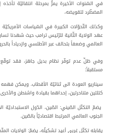
في السّنوات الأخيرة يمرُّ بمرحلة انتقاليّة تأخذه 
المضطّرد لتقويضه،
وكذلك التّحوّلات الكبيرة في السّياسات الأمريكي
عهد الولاية الثّانية للرّئيس ترامب حيث شهدنا تسارعاً ف
العالمي وضعفاً بتحالف عبر الأطلسي وازدياداً بالحرو
وفي ظلِّ عدم توفّر نظام بديل جاهز، فقد توقّع 
مستقبلاً:
سيناريو العودة الى ثنائيّة الأقطاب. ويمكن فهمه ك
كتلتين متناحرتين، إحداهما بقيادة واشنطن والأخرى ب
يضمّ التكتّل الصّيني: الصّين، الدّول الاستبداديّة ال
الجنوب العالمي المرتبط اقتصاديّاً بالصّين.
يقابله تكتّل غربي أعيد تشكيلُه، يضمّ: الولايات الم