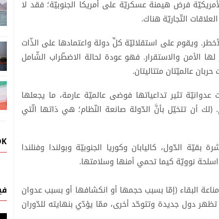
الأمريكيّة فرض هيمنة عسكريّة على أمريكا الجنوبيّة؛ فقد لا
علاقات التّجاريّة هناك.
أخطر. ويقوم على استقلاليّة كلِّ دولة واعتمادها على الذّات
ا الأمن والاستقرار. فهو عودة لحالة الاضطّراب الشّامل
حربان عالميّتان متتاليتان.
عدوانيّة تثير تداعياتها فوضى عالميّة عارمة، ما يجعلها
(لك أن تتخيّل بأنَّ الدّولة صانعة النّظام؛ هي ذاتها الّتي
OK
بقيّة الدّول، كاليابان وكوريا الجنوبيّة وبولندا وفنلندا
اسلحة نوويّة كيما تحمي أمنها وسلامتها.
في
مناعة البقاء (إمّا بسبب حجمها أو انكشافها أو بسبب عدوان
 تظهر دول جديدة وتتوحّد أخرى، ممّا يؤدّي بنهايته للدّوران