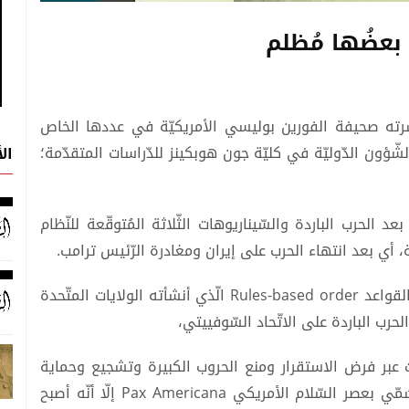
بعضُها مُظلم
شرته صحيفة الفورين بوليسي الأمريكيّة في عددها الخاص
اذ الشّؤون الدّوليّة في كليّة جون هوبكينز للدّراسات المتقدّمة؛
ال
الحرب الباردة والسّيناريوهات الثّلاثة المُتوقّعة للنّظام
، أي بعد انتهاء الحرب على إيران ومغادرة الرّئيس ترامب.
أفاد براندز بأنَّ النّظام العالمي الحالي المبني على القواعد Rules-based order الّذي أنشأته الولايات المتّحدة
الحرب الباردة على الاتّحاد السّوفييتي،
 عبر فرض الاستقرار ومنع الحروب الكبيرة وتشجيع وحماية
التّجارة الحرّة والانفتاح الاقتصادي وغيرها والّذي سُمّي بعصر السّلام الأمريكي Pax Americana إلّا أنّه أصبح