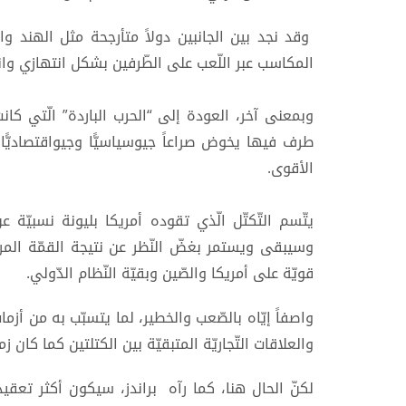
وقد نجد بين الجانبين دولاً متأرجحة مثل الهند وال
المكاسب عبر اللّعب على الطّرفين بشكل انتهازي وان
وبمعنى آخر، العودة إلى “الحرب الباردة” الّتي كانت
طرف فيها يخوض صراعاً جيوسياسيًّا وجيواقتصاديًّا
الأقوى.
يتّسم التّكتّل الّذي تقوده أمريكا بليونة نسبيّة ع
وسيبقى ويستمر بغضّ النّظر عن نتيجة القمّة الم
قويّة على أمريكا والصّين وبقيّة النّظام الدّولي.
واصفاً إيّاه بالصّعب والخطير، لما يتسبّب به من أزم
والعلاقات التّجاريّة المتبقيّة بين الكتلتين كما كان زم
لكنّ الحال هنا، كما رآه براندز، سيكون أكثر تعقيدا