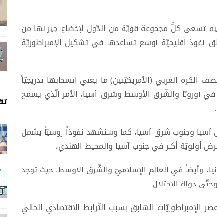
 وفيه تسعى كلُّ مجموعة قويّة من الدّول لإخضاع جيرانها من
ق نفوذ اقليميّة أوسع تساعدها في تشكيل الإمبراطوريّة
نصف الكرة الغربي (الأمريكيّتين) ما يعني انسحابها تدريجيّاً
يّة في أوروبّا والشّرق الأوسط وشرق آسيا، الأمر الّذي يسمح
تق
 آسيا وجنوب شرق آسيا، كما وسنشهد نفوذاً روسيّاً يشمل
فرض أولويّة أكبر في جنوب آسيا والمحيط الهندي،
نيا، وأيضاً في العالم الإسلاميّ والشّرق الأوسط، حيث توجد
حتّى دولة الاحتلال.
صر الإمبراطوريّات السّابق بسبب التّرابط الاقتصادي الحالي