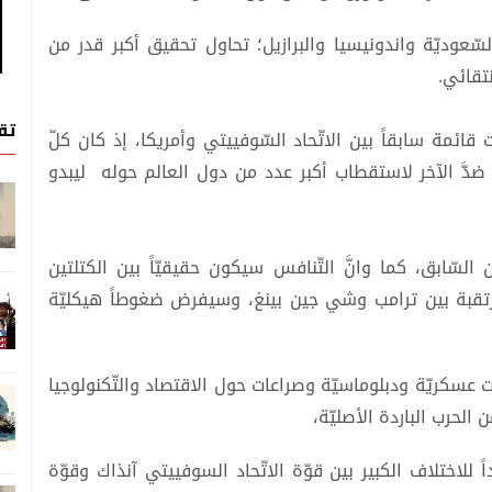
سّعوديّة واندونيسيا والبرازيل؛ تحاول تحقيق أكبر قدر من
تقائي.
تق
 قائمة سابقاً بين الاتّحاد السّوفييتي وأمريكا، إذ كان كلّ
 ضدَّ الآخر لاستقطاب أكبر عدد من دول العالم حوله ليبدو
ن السّابق، كما وانَّ التّنافس سيكون حقيقيّاً بين الكتلتين
رتقبة بين ترامب وشي جين بينغ، وسيفرض ضغوطاً هيكليّة
ات عسكريّة ودبلوماسيّة وصراعات حول الاقتصاد والتّكنولوجيا
ن الحرب الباردة الأصليّة،
ً للاختلاف الكبير بين قوّة الاتّحاد السوفييتي آنذاك وقوّة