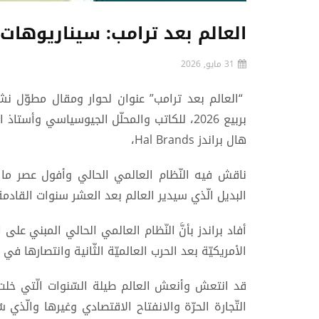
العالم بعد ترامب: سيناريوهات 
31 مايو, 2026
“العالم بعد ترامب” عنوان لحوار ومقال مطوّل ن
بربيع 2026، للكاتب والمحلّل الجيوسياسي وأست
هال براندز Hal Brands،
ناقش فيه النّظام العالمي الحالي وأفول عصر ما بعد 
البديل الّذي سيدير العالم بعد العشر سنوات القادمة
الأمريكيّة بعد الحرب العالميّة الثّانية وانتصارها في 
قد انتعش وأنعش العالم طيلة السّنوات الّتي خلت