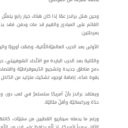
وحين سُئل براندز عمّا إذا كان هناك خيار رابع يتمثّل ب
القائم على المبادئ والقيم قد مات ودفن. فقد بدأ 
بمرحلتين:
الأولى بعد الحرب العالميّةالثّانية، وضمّت أوروبّا واليا
والثانية بعد الحرب الباردة مع الاتّحاد السّوفييتي،
دمج مناطق جديدة وتشجيع الدّيموقراطيّة واقتصاد ا
بقوة ضدّه، إضافة لوجود تشكيك متزايد من الدّاخل
ويعتقد براندز بأنّ أمريكا ستستمرّ في لعب دور، 
حدّة وبراغماتيّة وأقلّ مثاليّة.
ورغم ما يحمله سيناريو القطبين من سلبيّات، كانتها
الأقل سوءاً لأمريكا، إذ أنَّه يحافظ على قدر من التّ