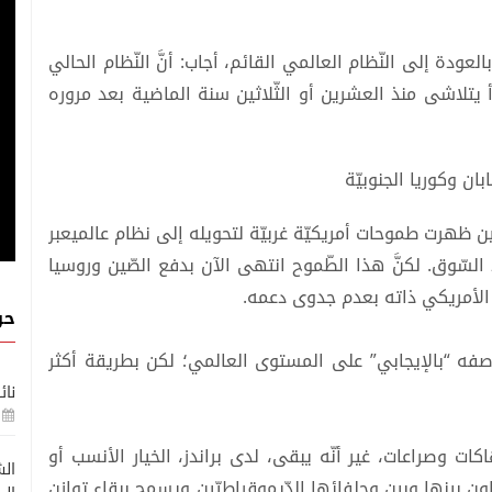
العودة إلى النّظام العالمي القائم، أجاب: أنَّ النّظام الحالي
يتلاشى منذ العشرين أو الثّلاثين سنة الماضية بعد مروره
بان وكوريا الجنوبيّة
 حين ظهرت طموحات أمريكيّة غربيّة لتحويله إلى نظام عالميعبر
لسّوق. لكنَّ هذا الطّموح انتهى الآن بدفع الصّين وروسيا
 الأمريكي ذاته بعدم جدوى دعمه.
حو
وصفه “بالإيجابي” على المستوى العالمي؛ لكن بطريقة أكثر
نائ
كات وصراعات، غير أنّه يبقى، لدى براندز، الخيار الأنسب أو
الش
عاون بينها وبين وحلفائها الدّيموقراطيّين ويسمح ببقاء توازن