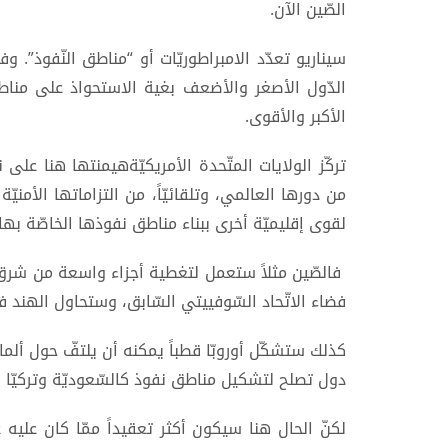
الصّين الآن.
سيناريو تعدّد الامبراطوريّات أو “مناطق النّفوذ”.
الدّول الأصغر والأضعف بغية الاستحواذ على مناط
الأكبر والأقوى.
تركّز الولايات المتّحدة الأمريكيّةهيمنتها هنا على 
من دورها العالمي، وتلقائيّاً، من التزاماتها الأمن
لقوى إقليميّة أخرى ببناء مناطق نفوذها الخاصّة بها.
فالصّين مثلاً ستعمل لتغطية أجزاء واسعة من شرق
فضاء الاتّحاد السّوفييتي السّابق، وستحاول الهند 
كذلك ستشكّل أوروبّا قطباً يمكنه أن يلتفّ حول ألما
دول تصلح لتشكيل مناطق نفوذ كالسّعوديّة وتركيّا و
لكنّ الحال هنا سيكون أكثر تعقيداً ممّا كان عليه ع