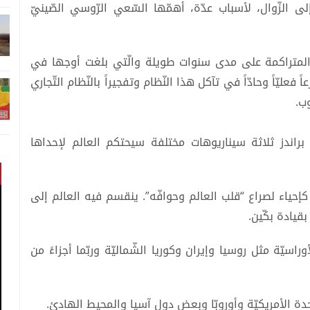
إلى الزّوال، لأسباب عدّة، أهمّها السّعي الرّوسي الصّينيّ
ّة المتراكمة على مدى سنوات طويلة والّتي بلغت أوجها في
عليّاً وحادّاً في تآكل هذا النّظام وتفجيراً بالنّظام التّجاري
ب.
براندز ثلاثة سيناريوهات مختلفة سيحتكم العالم لإحداها
إحياء لصراع “قلب العالم وحوافّه”. ينقسم فيه العالم إلى
قيادة بكّين.
أوراسيّة مثل روسيا وإيران وكوريا الشّماليّة وربّما أجزاءً من
تّحدة الأمريكيّة وأوروبّا وبعض دول آسيا والمحيط الهادئ.