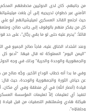
من جانبهم، كان لدى الحوثيين مخططهم المحكم ا
الأمني عبر خطواتٍ تدريجيه إلى أن بلغت ميليشياتهم
حيث اجتمع القائد العسكري لميليشياتهم أبو علي الح
كل من يفكر منهم بالوقوف إلى جانب صالح، ومتعهدا
قائلاً: "يحرم عليه حتى لو ما بقي رجَّال"، على حد قول
"اليمن اليوم" المملوكة له قال فيها: "أدعو كل جم
والجمهورية والوحدة والحرية" وذلك في وجه الحوثي
وفي ما بدا أنه خطاب الوداع الأخير، وجَّه صالح من خ
عن حياض الثورة والجمهورية والوحدة، حيث قال: ‏
قيادة (أنصار الله) في أي منطقة وفي أي مكان، أد
تنفيذ أي تعليمات إلاّ تعليمات المؤسسة العسكري
هيكلة هادي وشملتهم التصفيات من قبل قيادة (أن
وحلفاؤه".