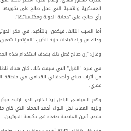
العسكرية والأمنية التي عمل صالح على تكوينها
رأي صالح، على "حماية الدولة ومكتسباتها".
أما السبب الثالث، فيكمن، بالتأكيد، في مكر الحو
وذلك من وراء قيادات حزبه الكبير، "المؤتمر الشعبي 
وقال: "إن صالح فعل ذلك بهدف استخدام هذه الجم
في فترة "الغزل" التي سبقت ذلك، كان هناك ثلاثة
من أتراب صباي وأصدقائي القدامى في منطقة الذ
عمري.
وهم السياسي الراحل زيد الذاري الذي ارتبط مبكراً
ونزيه العماد، نجل اللواء أحمد العماد الذي كان مق
منصب أمين العاصمة صنعاء في حكومة الحوثيين.
وقد كان هؤلاء الثلاثة أشبه بسعاة بريد بين صنعاء