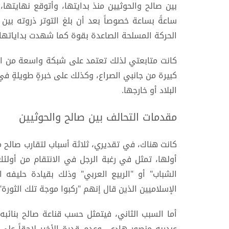
ساعةً بساعة خصوصاً بعد أن بلغ التوتر ذروته بين 
الحركة المسلحة الصاعدة بقوة كما شهدت بداياتها.
كانت متابعتي لذلك تعتمد على شبكة واسعة من المص
كبيرة من جانبي الصراع، وكذلك على خبرةٍ طويلةٍ 
البلاد أو خارجها.
مقدمات التحالف بين صالح والحوثيين
كانت هناك، في تقديري، ثلاثة أسباب لتقارب صالح 
أولها، تمثل في رغبة الرجل في الانتقام من أولئ
الشباب" أو "الربيع العربي" وذلك بقيادة حليفه
الإسلاميين الذين قال إنهم "ركبوا موجة تلك الثورة".
أما السبب الثاني، فيتمثل حسب قناعة صالح بنائبه 
عبدربه منصور هادي، وعدم قدرة الأخير لاحقاً عل