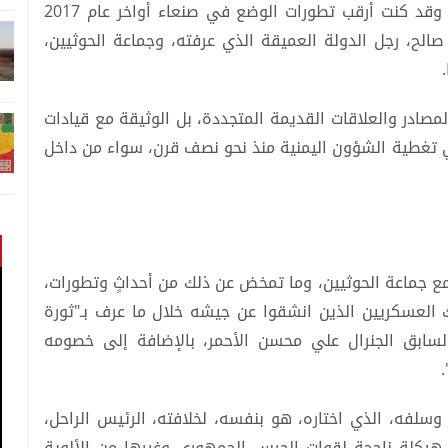
بين صالح والحوثيين منذ بدايتها، وأتوقع نهايتها، وقد كنت أرقب تطورات الوضع في صنعاء أواخر عام 2017
صالح، رجل الدولة العميقة الذي عرفته، وجماعة الحوثيين،
ادر والعلاقات القديمة المتجددة، بل الوثيقة مع قيادات
في تغطية الشؤون اليمنية منذ نحو نصف قرن، سواء من داخل
مع جماعة الحوثيين، وما تمخض عن ذلك من أحداثٍ وتطورات،
ك العسكريين الذين انشقوا عن جيشه خلال ما عرف بـ"ثورة
 السابق الجنرال علي محسن الأحمر، بالإضافة إلى خصومه
وسلفه، الذي اختاره، هو بنفسه، لخلافته، الرئيس الراحل،
ى هيكلة ناجحة لقوات الحرس الجمهوري وغيرها من الألوية