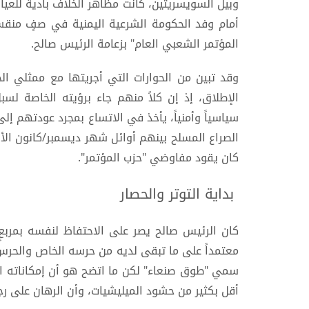
وبيل السويسريتين، كانت مظاهر الخلاف باديةً للعي
أمام وفد الحكومة الشرعية اليمنية في صفٍ منقسم 
المؤتمر الشعبي العام" بزعامة الرئيس صالح.
وقد تبين من الحوارات التي أجريتها مع ممثلي الحو
الإطلاق، إذ إن كلاً منهم جاء برؤيته الخاصة لس
سياسياً وأمنياً، يأخذ في الاتساع بمجرد عودتهم إل
كان يقود مفاوضي "حزب المؤتمر".
بداية التوتر والحصار
كان الرئيس صالح يصر على الاحتفاظ لنفسه بمربع
معتمداً على ما تبقى لديه من حرسه الخاص والحرس 
سمي "طوق صنعاء" لكن ما اتضح هو أن إمكاناته العس
أقل بكثير من حشود الميليشيات، وأن الرهان على رجال