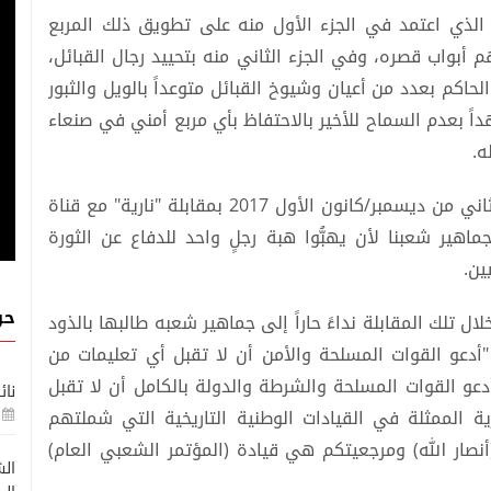
لذي اعتمد في الجزء الأول منه على تطويق ذلك المربع
 أبواب قصره، وفي الجزء الثاني منه بتحييد رجال القبائل،
اكم بعدد من أعيان وشيوخ القبائل متوعداً بالويل والثبور
ً بعدم السماح للأخير بالاحتفاظ بأي مربع أمني في صنعاء
ه.
وعند اشتداد الخناق عليه، فاجأ صالح الجميع في الثاني من ديسمبر/كانون الأول 2017 بمقابلة "نارية" مع قناة
اهير شعبنا لأن يهبُّوا هبة رجلٍ واحد للدفاع عن الثورة
ين.
حو
لال تلك المقابلة نداءً حاراً إلى جماهير شعبه طالبها بالذود
"أدعو القوات المسلحة والأمن أن لا تقبل أي تعليمات من
عو القوات المسلحة والشرطة والدولة بالكامل أن لا تقبل
نائ
ة ‏الممثلة في القيادات الوطنية التاريخية التي شملتهم
صار الله) ومرجعيتكم هي قيادة (المؤتمر الشعبي العام)
الش