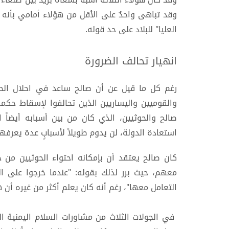
وقد تباهى واحدٌ على الأقل من هؤلاء أمامي بأنه 
العليا" للبلاد على حد قوله.
انهيار تحالف الضرورة
رغم كل ما قيل عن أن صالح ساعد في احلال الحو
صالح والحوثيين، الذي كان من بين أسبابه أيضاً ا
استعادة الدولة، لن يدوم طويلاً لأسبابٍ عدة يعرفها
كان صالح يعتقد أن بإمكانه احتواء الحوثيين م
معهم، حيث برر لذلك بقوله: "عندما خرجوا على ا
التعامل معها"، رغم أنه كان يعلم أكثر من غيره أن 
في الجولات الثلاث من مشاورات السلام اليمنية ال