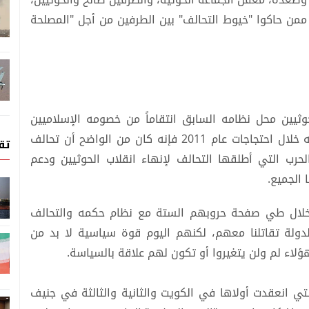
ممن حاكوا "خيوط التحالف" بين الطرفين من أجل "المصلحة
ثيين محل نظامه السابق انتقاماً من خصومه الإسلاميين
والقوميين واليساريين الذين تحالفوا لإسقاط حكمه خلال احتجاجات عام 2011 فإنه كان من الواضح أن تحالف
تق
لحرب التي أطلقها التحالف لإنهاء انقلاب الحوثيين ودعم
 الجميع.
ن خلال طي صفحة حروبهم الستة مع نظام حكمه والتحالف
لدولة تقاتلنا معهم، لكنهم اليوم قوة سياسية لا بد من
هؤلاء لم ولن يتغيروا أو تكون لهم علاقة بالسياسة.
تي انعقدت أولاها في الكويت والثانية والثالثة في جنيف