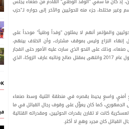
ان، إذ كان ما سمي "الوفد الوطني" القادم من صنعاء يجلس
وغير مختلط، جزء منه للحوثيين والآخر إلى جواره لـ"حزب
ثيين والمؤتمر أنهم لا يمثلون "وفداً وطنياً" موحداً على
بل إنهاء النزاع وليس بموقف مشترك، وأن الخلاف بينهم،
ى صنعاء، وذلك على النحو الذي سارت عليه الأمور حتى انفجار
الصراع المسلح بينهم أوائل شهر ديسمبر/كانون الأول عام 2017 وانتهى بمقتل صالح ونائبه عارف الزوكا، الذي
OK
ٍ أمنيٍ واسعٍ يحيط بقصره في منطقة الثنية وسط صنعاء
الجمهوري، كما كان يعوٍّل على وقوف رجال القبائل في ما
في
كرية كانت لا تقارن بقدرات الحوثيين، ومقدراته القتالية
 القبائل كان مجرد وهمٍ لا أكثر.