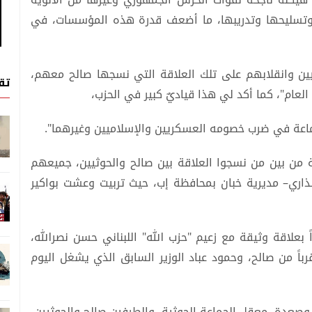
 وتسليحها وتدريبها، ما أضعف قدرة هذه المؤسسات، في
ثيين وانقلابهم على تلك العلاقة التي نسجها صالح معهم،
تق
العام"، كما أكد لي هذا قياديٌ كبير في الحزب،
اعة في ضرب خصومه العسكريين والإسلاميين وغيرهما".
 من بين من نسجوا العلاقة بين صالح والحوثيين، جميعهم
اري– مديرية خبان بمحافظة إب، حيث تربيت وعشت بواكير
 بعلاقة وثيقة مع زعيم "حزب الله" اللبناني حسن نصرالله،
رباً من صالح، وحمود عباد الوزير السابق الذي يشغل اليوم
 وصعدة، معقل الجماعة الحوثية، والطرفين صالح والحوثيين،