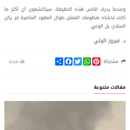
وعندما يدرك الناس هذه الحقيقة، سيكتشفون أن أكثر ما
كانت تخشاه منظومات الفشل طوال العقود الماضية لم يكن
السلاح، بل الوعي.
د. فيروز الولي
S
F
T
W
P
مشاركة :
طباعة
h
a
w
h
i
a
c
i
a
n
r
e
t
t
t
e
b
t
s
e
o
e
A
r
مقالات متنوعة
o
r
p
e
k
p
s
t
ة
تقارير عربية ود