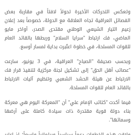
وتعكس التحركات الأخيرة تحولاً لافتاً في مقاربة بعض
الفصائل العراقية تجاه العلاقة مع الدولة، خصوصاً بعد إعلان
زعيم التيار الشيعي الوطني مقتدى الصدر، أواخر مايو
الماضي، فك ارتباط "سرايا السلام" وربطها بالقائد العام
للقوات المسلحة، في خطوة اعتُبرت بداية لمسار أوسع.
وبحسب صحيفة "الصباح" العراقية، في 3 يونيو، سارعت
"عصائب أهل الحق" إلى تشكيل لجنة مركزية لتنفيذ قرار فك
الارتباط عن هيئة الحشد الشعبي وتنظيم آليات الارتباط
بالقائد العام للقوات المسلحة.
فيما أكدت "كتائب الإمام علي" أن "المعركة اليوم هي معركة
بناء دولة قوية مقتدرة ذات سيادة كاملة على أرضها
وسمائها".
ولاقت هذه الخطوات دعماً سياسياً وبرلمانياً واسعاً؛ إذ اعتبر