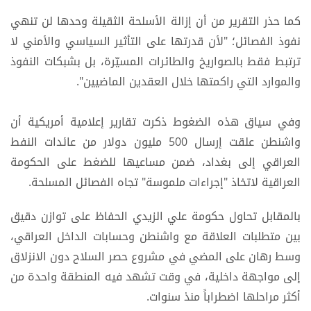
كما حذر التقرير من أن إزالة الأسلحة الثقيلة وحدها لن تنهي
نفوذ الفصائل؛ "لأن قدرتها على التأثير السياسي والأمني لا
ترتبط فقط بالصواريخ والطائرات المسيّرة، بل بشبكات النفوذ
والموارد التي راكمتها خلال العقدين الماضيين".
وفي سياق هذه الضغوط ذكرت تقارير إعلامية أمريكية أن
واشنطن علقت إرسال 500 مليون دولار من عائدات النفط
العراقي إلى بغداد، ضمن مساعيها للضغط على الحكومة
العراقية لاتخاذ "إجراءات ملموسة" تجاه الفصائل المسلحة.
بالمقابل تحاول حكومة علي الزيدي الحفاظ على توازن دقيق
بين متطلبات العلاقة مع واشنطن وحسابات الداخل العراقي،
وسط رهان على المضي في مشروع حصر السلاح دون الانزلاق
إلى مواجهة داخلية، في وقت تشهد فيه المنطقة واحدة من
أكثر مراحلها اضطراباً منذ سنوات.