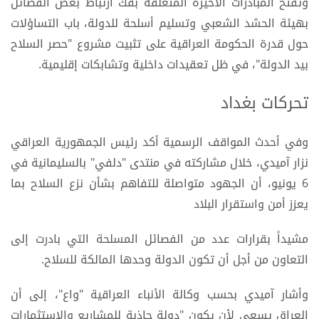
وتفتح المبادرات الأخيرة المتعلقة بفك ارتباط بعض الفصائل
بهيئة الحشد الشعبي وتسليم أسلحة للدولة، باب التساؤلات
حول قدرة الحكومة العراقية على تثبيت مشروع "حصر السلاح
بيد الدولة"، في ظل تعقيدات داخلية وتشابكات إقليمية.
تحركات بغداد
وفي أحدث المواقف الرسمية أكد رئيس الجمهورية العراقي
نزار آميدي، خلال مشاركته في منتدى "دلفي" بالسليمانية في
6 يونيو، أن الجهود متواصلة للتفاهم بشأن نزع السلاح بما
يعزز أمن واستقرار البلاد
مشيداً بقرارات عدد من الفصائل المسلحة التي بادرت إلى
التعاون من أجل أن تكون الدولة وحدها المالكة للسلاح.
وأشار آميدي بحسب وكالة الأنباء العراقية "واع"، إلى أن
العراق يسعى لأن يكون "دولة جاذبة للمشاريع والاستثمارات