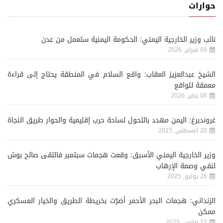
حوارات
نائب وزير الخارجية اليمني: الحكومة اليمنية ستعمل من عدن
09 فبراير, 2026
الشيخ عبدالعزيز العقاب: واقع السلام في المنطقة يحتاج إلى قراءة
معمقة للواقع
06 يناير, 2026
غروندبرغ: اليمن مهدد بالتحول لساحة حرب إقليمية والحوار طريق النجاة
20 اغسطس, 2025
وزير الخارجية اليمني الأسبق: وقعت هجمات سبتمبر فالتقى صالح بوش
لنفي وصمة الإرهاب
26 يوليو, 2025
الزنداني: هجمات البحر الأحمر أضرّت بخريطة الطريق والخيار العسكري
ممكن
12 مارس, 2025