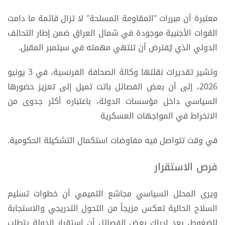
معتبرة أن مبررات "المقاومة المسلحة" لا تزال قائمة ما دامت
القوات الأجنبية موجودة في شمال العراق ضمن إطار التحالف
الدولي الذي يُفترض أن تنتهي مهمته في سبتمبر المقبل.
وتشير تقديرات نقلتها وكالة الصحافة الفرنسية، في 3 يونيو
2026، إلى أن بعض الفصائل باتت تميل إلى تعزيز حضورها
السياسي داخل مؤسسات الدولة، باعتباره أكثر جدوى من
الانخراط في المواجهات العسكرية
في وقت تتواصل فيه مفاوضات استكمال التشكيلة الحكومية.
فرص الاستقرار
ويرى المحلل السياسي مجاشع التميمي أن خطوات تسليم
السلاح الحالية تعكس مزيجاً من التحول التدريجي والاستجابة
للضغوط، بعد إدراك بعض الفصائل أن استقرار الدولة يتطلب