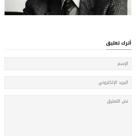
02 اغسطس, 2026
ف إدريس.. قصص من عالَمٍ لا مكان فيه للتغيير
أترك تعليق