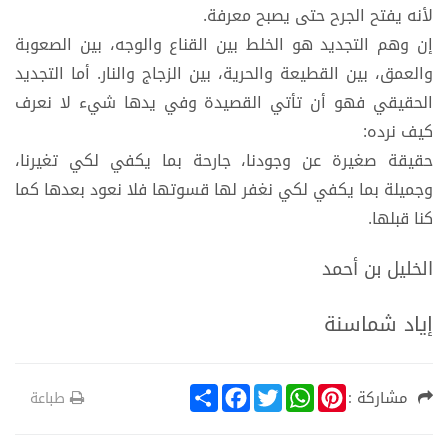
لأنه يفتح الجرح حتى يصبح معرفة.
إن وهم التجديد هو الخلط بين القناع والوجه، بين الصعوبة
والعمق، بين القطيعة والحرية، بين الزجاج والنار. أما التجديد
الحقيقي فهو أن تأتي القصيدة وفي يدها شيء لا نعرف
كيف نرده:
حقيقة صغيرة عن وجودنا، جارحة بما يكفي لكي تغيرنا،
وجميلة بما يكفي لكي نغفر لها قسوتها فلا نعود بعدها كما
كنا قبلها.
الخليل بن أحمد
إياد شماسنة
S
F
T
W
P
مشاركة :
طباعة
h
a
w
h
i
a
c
i
a
n
r
e
t
t
t