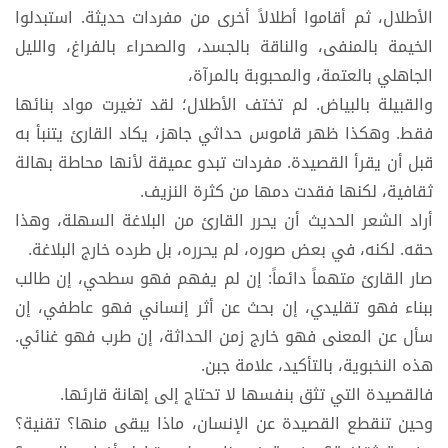
الأطلال، ثم أقاموا أطلالاً أخرى من مفردات حديثة. استبدلوا
الخيمة بالمنفى، والناقة بالجسد، والصحراء بالفراغ، والليل
الجاهلي بالعتمة، والمحبوبة بالمرآة،
والقبيلة بالبياض. لم تختف الأطلال؛ لقد تغيرت مواد بنائها
فقط. وهكذا ظهر قاموس حداثي جاهز، يكاد القارئ يتنبأ به
قبل أن يقرأ القصيدة. مفردات تبدو عميقة لأنها محاطة بهالة
ثقافية، لكنها فقدت دمها من كثرة النزيف.
أراد الشعر الحديث أن يحرر القارئ من البلاغة السهلة، وهذا
حقه. لكنه، في بعض صوره، لم يحرره، بل طرده خارج البلاغة.
صار القارئ متهماً دائماً: إن لم يفهم فهو سطحي، إن طالب
ببناء فهو تقليدي، إن بحث عن أثر إنساني فهو عاطفي، إن
سأل عن المعنى فهو خارج زمن الحداثة، إن طرب فهو غنائي.
هذه النخبوية، بالتأكيد، علامة جبن.
فالقصيدة التي تثق بنفسها لا تحتاج إلى إهانة قارئها.
وحين تنقطع القصيدة عن الإنسان، ماذا يبقى منها؟ تقنية؟