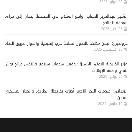
09 فبراير, 2026
الشيخ عبدالعزيز العقاب: واقع السلام في المنطقة يحتاج إلى قراءة
معمقة للواقع
06 يناير, 2026
غروندبرغ: اليمن مهدد بالتحول لساحة حرب إقليمية والحوار طريق النجاة
20 اغسطس, 2025
وزير الخارجية اليمني الأسبق: وقعت هجمات سبتمبر فالتقى صالح بوش
لنفي وصمة الإرهاب
26 يوليو, 2025
الزنداني: هجمات البحر الأحمر أضرّت بخريطة الطريق والخيار العسكري
ممكن
12 مارس, 2025