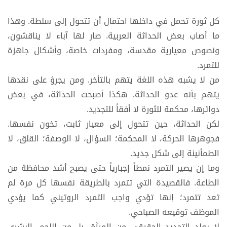
كل ثورة تحمل في داخلها احتمال أن تتحول إلى سلطة. وهذا
ما أصاب بعض الحداثة العربية. صار لها آباء لا يناقشون،
ونصوص معيارية مقدسة، ومفردات خاصة، وأشكال جاهزة
للتمرد.
من لا يشبه هذه اللغة يتهم بالتأخر. ومن يجرؤ على نقدها
يتهم بأنه عدو الحداثة. هكذا أصبحت الحداثة، في بعض
دوائرها، محكمة للثورة لا أفقاً للتجديد.
لكن الحداثة، حين تتحول إلى معيار ثابت، تخون نفسها.
فجوهرها الحركة، لا المحكمة؛ السؤال، لا الوصفة؛ القلق، لا
الطمأنينة إلى شكل جديد.
وما إن يصير التمرد نمطاً إجبارياً حتى يصبح أشد محافظة من
الطاعة. فالقصيدة التي تتمرد بالطريقة نفسها كل مرة لم
تعد تتمرد؛ إنها تؤدي واجب التمرد الروتيني كما يؤدي
الموظف توقيعه الصباحي.
لا يولد التجديد الحقيقي من المرآة، بل من اللحم. البشري