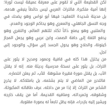
لكن القطيعة التي لا تقوم على معرفة عميقة ليست ثورة؛
إنها أمية متكبرة. فالتراث العربي ليس حائطاً ينبغي هدمه،
بل مدينة شديدة التعقيد: فيها أبو نواس وهو يضحك في
وجه النسق الجاهلي، والمعري وهو يحاكم الوجود والعدم،
والمتنبي وهو يصنع ذاتاً تكاد تلتهم العالم، والنفري وهو
يدفع اللغة إلى حافة الصمت، وابن عربي وهو يجعل المجاز
كينونة، والحلاج وهو يحول الجسد إلى سؤال، والوجود إلى
تجل.
من يختزل هذا كله في قافية وعمود ومديح لا يثور على
التراث، بل يثور على نسخة مدرسية رديئة منه. إنه لا يقتل
الأب، بل يقتل صورة فقيرة مشوهة للأب، ثم يعلن انتصاره.
فالتحرر من الماضي لا يتم بشتمه، بل بامتلاكه. لا يخرج
الشاعر من التراث إلا إذا مر من داخله، عرف طاقاته المكبوتة،
وشقوقه، وتمرداته، ومنافيه القديمة. أما من يقف خارجه
ويشير إليه بازدراء، فإنه يظل تابعاً له بصورة مقلوبة.