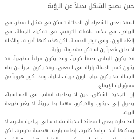
حين يصبح الشكل بديلاً عن الرؤية
اعتقد بعض الشعراء أن الحداثة تسكن في شكل السطر، في
البياض، في حذف علامات الترقيم، في تفكيك الجملة، في
إلغاء الوزن، وفي توتر الصفحة. لكن هذه كلها أدوات، والأداة
لا تخلق شعراً إن لم تكن مشحونة برؤية.
قد يكون البياض صمتاً كونياً، وقد يكون فراغاً مطبعياً. قد
يكون كسر الجملة زلزلة في المعنى، وقد يكون عجزاً عن بناء
الجملة. قد يكون غياب الوزن حرية داخلية، وقد يكون هروباً من
مسؤولية الإيقاع.
إن التجديد الشكلي، حين لا يصاحبه انقلاب في الحساسية،
يتحول إلى ديكور. والديكور، مهما بدا جريئاً، لا يغير طبيعة
البيت.
لقد صارت بعض القصائد الحديثة تشبه مباني زجاجية فاخرة، لا
يسكنها أحد: نوافذ كثيرة، إضاءة باردة، هندسة متوترة، لكن