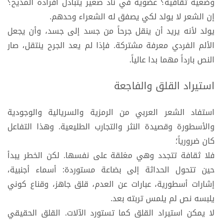
وضعية ثقافية؟ عضوية في ناد صغير يتبادل أفراده المديح؟
إن الشعر لا يولد لكي يصفق له الشعراء وحدهم.
يولد لأنه يريد أن ينقل جرحاً من جسد إلى جسد، وأن يجعل
الألم الفردي معرفة مشتركة. فإذا لم يعد الجرح ينتقل، صار
النص بارداً مهما بدا عالياً.
استيراد القلق والفاجعة
استفاد الشعر العربي من الرمزية والسريالية والوجودية
والأسطورة وقصيدة النثر والتجارب الطليعية. وهذا التفاعل
كان ضرورياً؛
فلا ثقافة تتجدد وهي مغلقة على نفسها. لكن الخطر يبدأ
حين تتحول الحداثة إلى بضاعة مستوردة: أسماء أجنبية،
إشارات أسطورية، عبارات عن العدم، قلق جاهز، وقناع كوني
يلبسه نص لم يلمس تربته بعد.
لا يمكن استيراد القلق كما تستورد الآلات. القلق الحقيقي