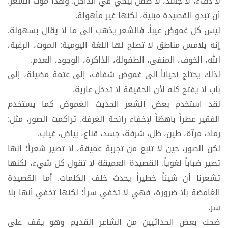
لا دفء، لا جسد، لا طفل يبكي في الداخل. وهذا موت الشعر:
أن تبدو القصيدة مبنية، لكنها غير مأهولة.
ليس كل غموض عيباً. فالشعر يذهب إلى ما لا يقال بسهولة.
إنه يلامس مناطق لا تصلح لها اللغة اليومية: الموت، الرغبة،
الله، الخوف، المنفى، الطفولة، الذاكرة، الوجود، العدم.
لذلك يحتاج أحياناً إلى غموض شفاف، إلى عتمة مضيئة، إلى
باب لا يفتح كله لأن الحقيقة لا تدخل عارية.
لقد استخدم بعض الشعر الحديث الغموض كما يستخدم
الفقير عطراً باهظاً لإخفاء رائحة الغرفة. تراكمت الصور، مثل:
رماد، مرآة، طين، ظل، شرفة، جسد، قناع، بياض، غياب.
لكن الصور، حين لا تنبع من تجربة عميقة، لا تصير شعراً؛ إنها
تصير ضباباً لغوياً. القصيدة العميقة لا تقول كل شيء، لكنها
تشعرنا أن شيئاً خطيراً يحدث خلف الكلمات. أما القصيدة
الغامضة بلا ضرورة، فهي لا تخفي سراً؛ لكنها تخفي أنها بلا
سر.
ضحك بعض الحداثيين من الشاعر القديم وهو يقف على