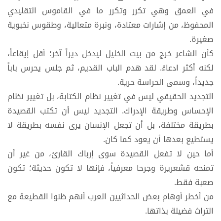
في العمق وهي تكرر وتكرر ما في القاموس التقليدي
المحفوظ، من إشارات معتادة، ونبرة متعالية، وطقوس نخبوية
صغيرة.
كأن الشاعر خرج من بيت الخليل ليدخل ديراً آخر؛ أقل إيقاعاً،
لكنه أكثر ادعاءً. لقد هدم الباب القديم، ثم جلس يحرس باباً
جديداً، وسمى الحراسة حرية.
التجديد الحقيقي ليس في تغيير نظام الكتابة، بل تغيير نظام
الإحساس وطريقة الإدراك. التجديد ليس أن تكتب القصيدة
بطريقة مختلفة، بل أن تجعل الإنسان يرى نفسه بطريقة لا
يستطيع بعدها أن يعود كما كان.
أما حين لا تفعل القصيدة سوى إرباك القارئ، من غير أن
تمنحه قشعريرة وجرحا معرفياً، فإنها لا تكون حديثة؛ تكون
صعبة فقط.
من أخطر أوهام بعض الحداثيين العرب أنهم ظنوا القطيعة مع
التراث فضيلة بذاتها.