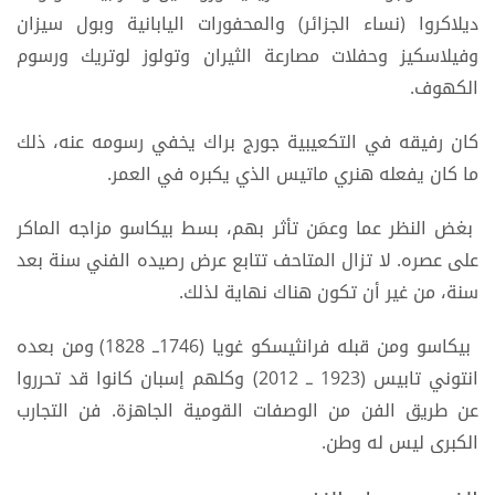
ديلاكروا (نساء الجزائر) والمحفورات اليابانية وبول سيزان
وفيلاسكيز وحفلات مصارعة الثيران وتولوز لوتريك ورسوم
الكهوف.
كان رفيقه في التكعيبية جورج براك يخفي رسومه عنه، ذلك
ما كان يفعله هنري ماتيس الذي يكبره في العمر.
بغض النظر عما وعمَن تأثر بهم، بسط بيكاسو مزاجه الماكر
على عصره. لا تزال المتاحف تتابع عرض رصيده الفني سنة بعد
سنة، من غير أن تكون هناك نهاية لذلك.
بيكاسو ومن قبله فرانثيسكو غويا (1746ــ 1828) ومن بعده
انتوني تابيس (1923 ــ 2012) وكلهم إسبان كانوا قد تحرروا
عن طريق الفن من الوصفات القومية الجاهزة. فن التجارب
الكبرى ليس له وطن.