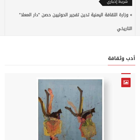
شريط إخباري
وزارة الثقافة اليمنية تدين تفجير الحوثيين حصن "دار المعلا"
التاريخي
أدب وثقافة