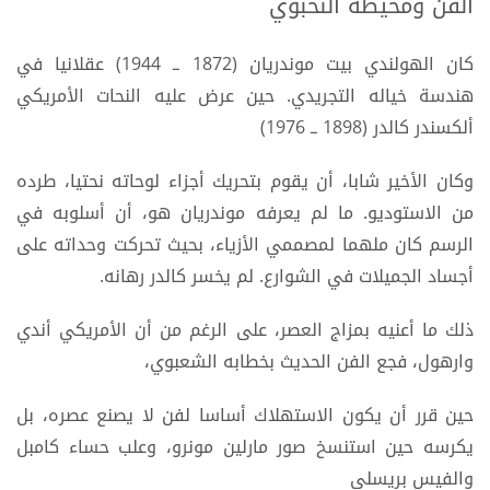
الفن ومحيطه النخبوي
كان الهولندي بيت موندريان (1872 ــ 1944) عقلانيا في
هندسة خياله التجريدي. حين عرض عليه النحات الأمريكي
ألكسندر كالدر (1898 ــ 1976)
وكان الأخير شابا، أن يقوم بتحريك أجزاء لوحاته نحتيا، طرده
من الاستوديو. ما لم يعرفه موندريان هو، أن أسلوبه في
الرسم كان ملهما لمصممي الأزياء، بحيث تحركت وحداته على
أجساد الجميلات في الشوارع. لم يخسر كالدر رهانه.
ذلك ما أعنيه بمزاج العصر، على الرغم من أن الأمريكي أندي
وارهول، فجع الفن الحديث بخطابه الشعبوي،
حين قرر أن يكون الاستهلاك أساسا لفن لا يصنع عصره، بل
يكرسه حين استنسخ صور مارلين مونرو، وعلب حساء كامبل
والفيس بريسلي