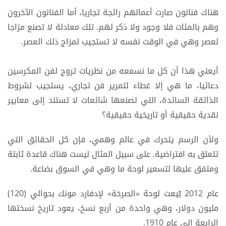
هناك فنانون صارت أعمالهم رائجة تجاريا، أما الفنانون الآخرون
وهم بالمئات فلا وجود ولا ذكر لهم. تلك معادلة لا تصنع مزاجا
لعصر وهي في الوقت نفسه لا تستجيب لمزاج ذلك العصر.
أيعني هذا أن كل ما نسمعه من نظريات تروج لفن المكرسين
دعائيا، ما هي إلا غطاء لتمرير فن تجاري، يستجيب لشروط
الذائقة السائدة، التي تصنعها شائعات لا تستند إلى معايير
نقدية حقيقية أو تاريخية حقيقية؟
ولأن الرسم يتحرك في عالم وهمي، فإن كل الحقائق التي
تتعلق به افتراضية. على سبيل المثال ليست هناك قاعدة ثابتة
ومتفق عليها لتسعير لوحة ما وهي في السوق بضاعة.
عام 2012 بٌيعت لوحة «الصرخة» لإدفارد مونك بحوالي (120)
مليون دولار، وهي واحدة من أربع نسخ، يعود تاريخ نسختها
الرابعة إلى عام 1910.