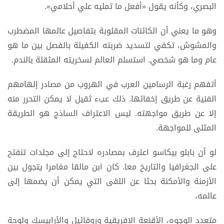
البصري، وكأنه يقول «أفعل ما تمليه علي أحلامي».
وهو ما يعني أن الكائنات المقلوبة بتفاصيل عالمها المضطرب
والمشوش، تكفي لتسديد ضربته الكفيلة بالفصل بين ما هو
عام وما هو شخصي. استسلم العالم لسخريته المثقلة بالندم.
أتفهم رغبة الرسامين العرب في الهروب من مصادر إلهامهم
الفنية عن طريق إخفائها. ذلك عبء ثقيل لا يمكن التحرر منه
إلا عن طريق مواجهته. ليس الاعتراف الساذج هو الطريقة
المثلى للمواجهة.
لو أن بابلو بيكاسو اعترف بمصادره لاحتاج إلى مجلدات تنفتح
على الجغرافيا والتاريخ معا. كان ابن مالقا مغامرا يتجول بين
الأزمنة والأمكنة بحثا عن اللقى التي يمكن أن يضمها إلى
عالمه،
متعدد الوجوه، الأقنعة الافريقية وروفائيل والأرابيسك ولوحة