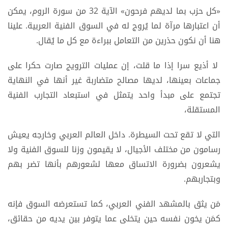
«كل حزب بما لديهم فرحون» الآية 32 من سورة الروم، يمكن
أن اعتبارها مرآة لما يُروج له في السوق الفنية العربية. علينا
هنا أن نكون حذرين من التعامل ببراءة مع كل ما يُقال.
لا أذيع سرا إذا ما قلت، إن عمليات الترويج صارت حكرا على
جماعات بعينها، لديها مصالح متضاربة غير أنها في النهاية
تجتمع على مبدأ واحد يتمثل في استبعاد التجارب الفنية
المستقلة،
التي لا تقع تحت السيطرة. داخل العالم العربي وخارجه يعيش
رسامون من مختلف الأجيال، لا يقيمون وزنا للسوق الفنية ولا
يشعرون بضرورة الاتساق معها لشعورهم بأنها تضر بهم
وبتجاربهم.
مَن يثق بالمشهد الفني العربي، كما تستعرضه السوق فإنه
كمَن يخون نفسه حين يتخلى عما يتوفر بين يديه من حقائق،