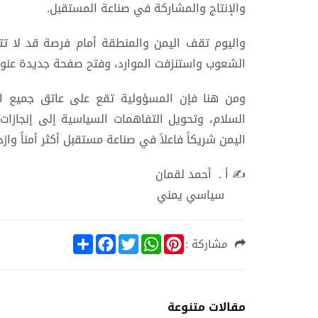
والإنتاج والمشاركة في صناعة المستقبل.
واليوم تقف اليمن والمنطقة أمام فرصة قد لا تت
الشعوب واستنزفت الموارد، وفتح صفحة جديدة عنوانه
ومن هنا فإن المسؤولية تقع على عاتق جميع الأ
السلام، وتحويل التفاهمات السياسية إلى إنجاز
اليمن شريكاً فاعلاً في صناعة مستقبل أكثر أمناً واز
✍️ أ . أحمد لقمان
سياسي يمني
S
F
T
W
P
مشاركة :
h
a
w
h
i
a
c
i
a
n
r
e
t
t
t
e
b
t
s
e
o
e
A
r
مقالات متنوعة
o
r
p
e