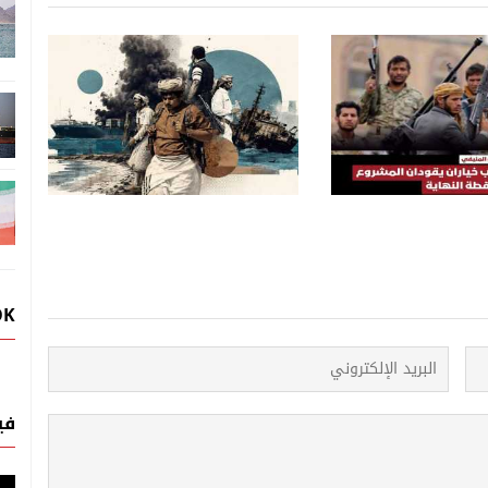
تقارير عربية ودولية
تقارير عربية ودولية
08 اغسطس, 2026
.. إنها نهاية العالم!
“اتفاق مكة”.. خطوة من ثلاثي
لماذا قد تتحول 5 صراعات إلى
متكامل لاحتواء نفوذي إيران
مية واحدة؟
وإسرائيل
OK
في