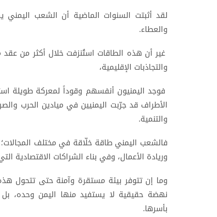
لقد أثبتت السنوات الماضية أن الشعب اليمني يم
والعطاء.
غير أن هذه الطاقات استُنزفت خلال أكثر من عقد من 
والتجاذبات الإقليمية،
فوجد اليمنيون أنفسهم وقوداً لمعركة طويلة استن
الأطراف قد جرّبت اليمنيين في ميادين الحرب والصر
والتنمية.
فالشعب اليمني طاقة خلّاقة في مختلف المجالات؛ في
وريادة الأعمال، وفي بناء الشراكات الاقتصادية التي
وما إن تتوفر بيئة مستقرة وآمنة حتى تتحول هذه 
نهضة حقيقية لا يستفيد منها اليمن وحده، بل تمت
بأسرها.