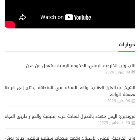
حوارات
نائب وزير الخارجية اليمني: الحكومة اليمنية ستعمل من عدن
09 فبراير, 2026
الشيخ عبدالعزيز العقاب: واقع السلام في المنطقة يحتاج إلى قراءة
معمقة للواقع
06 يناير, 2026
غروندبرغ: اليمن مهدد بالتحول لساحة حرب إقليمية والحوار طريق النجاة
20 اغسطس, 2025
وزير الخارجية اليمني الأسبق: وقعت هجمات سبتمبر فالتقى صالح بوش