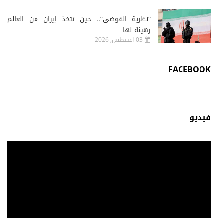
“نظرية الفوضى”.. حين تتخذ إيران من العالم
رهينة لها
03 اغسطس, 2026
FACEBOOK
فيديو