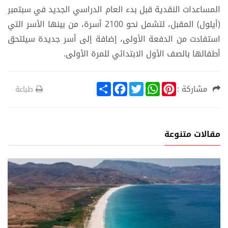
المساعدات النقدية قبل بدء العام الدراسي الجديد في سبتمبر
(أيلول) المقبل، لتشمل نحو 2100 أسرة، من بينها الأسر التي
استفادت من الدفعة الأولى، إضافة إلى أسر جديدة سيلتحق
أطفالها بالصف الأول الابتدائي للمرة الأولى.
S
F
T
W
P
مشاركة :
طباعة
h
a
w
h
i
a
c
i
a
n
r
e
t
t
t
e
b
t
s
e
o
e
A
r
مقالات متنوعة
o
r
p
e
k
p
s
t
ع
أخبار الم