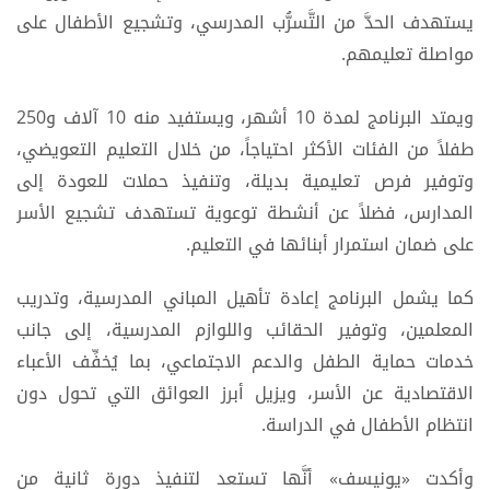
يستهدف الحدَّ من التَّسرُّب المدرسي، وتشجيع الأطفال على
مواصلة تعليمهم.
ويمتد البرنامج لمدة 10 أشهر، ويستفيد منه 10 آلاف و250
طفلاً من الفئات الأكثر احتياجاً، من خلال التعليم التعويضي،
وتوفير فرص تعليمية بديلة، وتنفيذ حملات للعودة إلى
المدارس، فضلاً عن أنشطة توعوية تستهدف تشجيع الأسر
على ضمان استمرار أبنائها في التعليم.
كما يشمل البرنامج إعادة تأهيل المباني المدرسية، وتدريب
المعلمين، وتوفير الحقائب واللوازم المدرسية، إلى جانب
خدمات حماية الطفل والدعم الاجتماعي، بما يُخفِّف الأعباء
الاقتصادية عن الأسر، ويزيل أبرز العوائق التي تحول دون
انتظام الأطفال في الدراسة.
وأكدت «يونيسف» أنَّها تستعد لتنفيذ دورة ثانية من