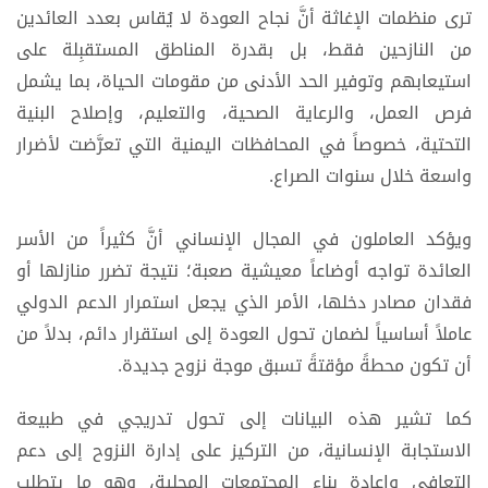
ترى منظمات الإغاثة أنَّ نجاح العودة لا يُقاس بعدد العائدين
من النازحين فقط، بل بقدرة المناطق المستقبِلة على
استيعابهم وتوفير الحد الأدنى من مقومات الحياة، بما يشمل
فرص العمل، والرعاية الصحية، والتعليم، وإصلاح البنية
التحتية، خصوصاً في المحافظات اليمنية التي تعرَّضت لأضرار
واسعة خلال سنوات الصراع.
ويؤكد العاملون في المجال الإنساني أنَّ كثيراً من الأسر
العائدة تواجه أوضاعاً معيشية صعبة؛ نتيجة تضرر منازلها أو
فقدان مصادر دخلها، الأمر الذي يجعل استمرار الدعم الدولي
عاملاً أساسياً لضمان تحول العودة إلى استقرار دائم، بدلاً من
أن تكون محطةً مؤقتةً تسبق موجة نزوح جديدة.
كما تشير هذه البيانات إلى تحول تدريجي في طبيعة
الاستجابة الإنسانية، من التركيز على إدارة النزوح إلى دعم
التعافي وإعادة بناء المجتمعات المحلية، وهو ما يتطلب