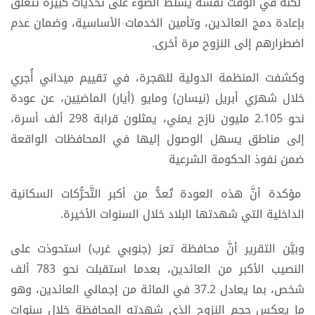
لكنه في الوقت نفسه يسلط الضوء على تحديات كبيرة تتعلق
بإعادة دمج العائدين، وتأمين الخدمات الأساسية، وضمان عدم
اضطرارهم إلى النزوح مرة أخرى.
وكشفت المنظمة الدولية للهجرة، في تقييم ميداني أُجري
خلال شهرَي أبريل (نيسان) ومايو (أيار) الماضيَين، عن عودة
نحو 2.105 مليون نازح يمني، يمثلون قرابة 298 ألف أسرة،
إلى مناطق يسهل الوصول إليها في المحافظات الواقعة
ضمن نفوذ الحكومة الشرعية
مؤكدة أنَّ هذه العودة تُعدُّ من أكبر التَّحرُّكات السكانية
الداخلية التي شهدتها البلاد خلال السنوات الأخيرة.
وبيَّن التقرير أنَّ محافظة تعز (جنوبي غرب) استحوذت على
النصيب الأكبر من العائدين، بعدما استقبلت نحو 783 ألف
شخص، بما يعادل 37.2 في المائة من إجمالي العائدين، وهو
ما يعكس حجم النزوح الذي شهدته المحافظة خلال سنوات