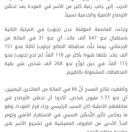
الحرب، إلى جانب رغبة كثير من الأسر في العودة بعد تحسُّن
الأوضاع الأمنية والخدمية نسبياً.
وجاءت العاصمة المؤقتة عدن (جنوب) في المرتبة الثانية
باستقبال نحو 647 ألف عائد، أي نحو 31 في المائة من
الإجمالي، بينما حلَّت محافظة الضالع (جنوب) ثالثة بنحو 151
ألف عائد، تلتها شبوة بأكثر من 118 ألفاً، ثم لحج (جنوب) بنحو
115 ألفاً، في حين تَوزَّع نحو 268 ألف شخص على بقية
المحافظات المشمولة بالتقييم.
وأظهرت نتائج المسح أنَّ 84 في المائة من العائدين اليمنيين،
أي نحو 1.77 مليون شخص، أكدوا أن تحسَّن الأوضاع في
مناطقهم الأصلية كان السبب الرئيسي وراء قرار العودة، وهو
ما يعكس تأثير التَّحسُّن النسبي في الاستقرار الأمني وتوفر
الحدِّ الأدنى من الظروف المعيشية في تشجيع الأسر على
مغادرة مواقع النزوح.