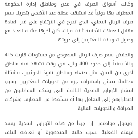
وكانت أسواق الصرف في عدن ومناطق إدارة الحكومة
المعترف بها دولياً قد استبقت عطلة عيد الأضحى بتحريك سعر
صرف الريال اليمني، الذي تدرج في الارتفاع على غير العادة
مقابل العملات الأجنبية ثلاث مرات، كان آخرها عشية العيد مع
وصول تحويلات المغتربين إلى ذروتها.
وانخفض سعر صرف الريال السعودي من مستويات قاربت 415
ريالاً يمنياً إلى حدود 400 ريال، في وقت تشهد فيه مناطق
أخرى من اليمن، مثل صنعاء ومناطق نفوذ الحوثيين، مشكلة
مختلفة تتمثل باستنزاف جزء من تحويلات المغتربين بسبب
انتشار الأوراق النقدية التالفة التي يشكو المواطنون من
اضطرارهم إلى التعامل بها أو تسلّمها من المصارف وشركات
الصرافة والتحويلات المالية.
ويقول مواطنون إن جزءاً من هذه الأوراق النقدية يفقد
قيمته الفعلية بسبب حالته المتدهورة أو تعرضه للتلف