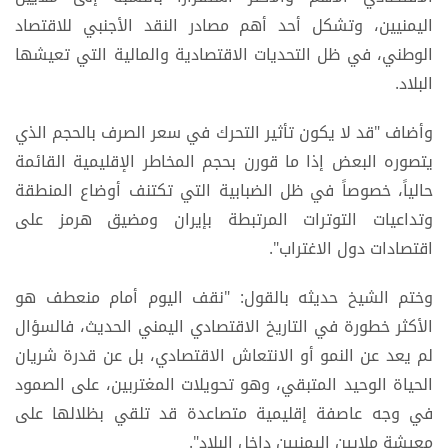
اليمنيين، وتشكل أحد أهم مصادر النقد الأجنبي للاقتصاد
الوطني، في ظل التحديات الاقتصادية والمالية التي تعيشها
البلاد.
وأضاف "قد لا يكون تأثير التحرك في سعر الصرف بالحجم الذي
يتصوره البعض إذا ما قورن بحجم المخاطر الإقليمية القائمة
حالياً، خصوصاً في ظل الضبابية التي تكتنف أوضاع المنطقة
وتداعيات التوترات المرتبطة بإيران ومضيق هرمز على
اقتصادات دول الاغتراب".
وختم الشيخ حديثه بالقول: "نقف اليوم أمام منعطف هو
الأكثر خطورة في التاريخ الاقتصادي اليمني الحديث، فالسؤال
لم يعد عن النمو أو الانتعاش الاقتصادي، بل عن قدرة شريان
الحياة الوحيد المتبقي، وهو تحويلات المغتربين، على الصمود
في وجه عاصفة إقليمية متصاعدة قد تلقي بظلالها على
معيشة ملايين اليمنيين داخل البلاد".