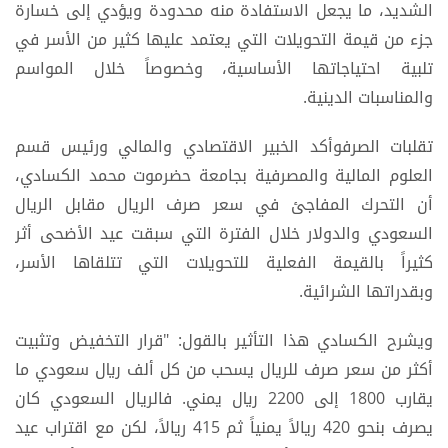
الشديد، ما يجعل الاستفادة منه محدودة ويؤدي إلى خسارة
جزء من قيمة التحويلات التي يعتمد عليها كثير من الأسر في
تلبية احتياجاتها الأساسية، وخصوصاً خلال المواسم
والمناسبات الدينية.
تقلبات الصرفوأكد الخبير الاقتصادي والمالي ورئيس قسم
العلوم المالية والمصرفية بجامعة حضرموت محمد الكسادي،
أن التحرك المفاجئ في سعر صرف الريال مقابل الريال
السعودي والدولار خلال الفترة التي سبقت عيد الأضحى أثر
كثيراً بالقيمة الفعلية للتحويلات التي تتلقاها الأسر،
وبقدراتها الشرائية.
ويشرح الكسادي هذا التأثير بالقول: "قرار التخفيض وتثبيت
أكثر من سعر صرف للريال يسحب من كل ألف ريال سعودي ما
يقارب 1800 إلى 2200 ريال يمني. فالريال السعودي كان
يصرف بنحو 420 ريالاً يمنياً ثم 415 ريالاً، لكن مع اقتراب عيد