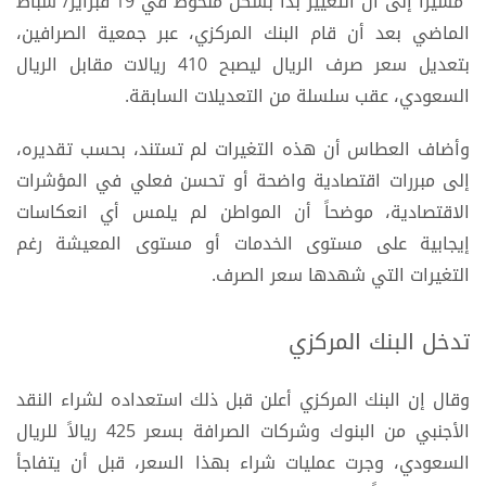
مشيراً إلى أن التغيير بدأ بشكل ملحوظ في 19 فبراير/ شباط
الماضي بعد أن قام البنك المركزي، عبر جمعية الصرافين،
بتعديل سعر صرف الريال ليصبح 410 ريالات مقابل الريال
السعودي، عقب سلسلة من التعديلات السابقة.
وأضاف العطاس أن هذه التغيرات لم تستند، بحسب تقديره،
إلى مبررات اقتصادية واضحة أو تحسن فعلي في المؤشرات
الاقتصادية، موضحاً أن المواطن لم يلمس أي انعكاسات
إيجابية على مستوى الخدمات أو مستوى المعيشة رغم
التغيرات التي شهدها سعر الصرف.
تدخل البنك المركزي
وقال إن البنك المركزي أعلن قبل ذلك استعداده لشراء النقد
الأجنبي من البنوك وشركات الصرافة بسعر 425 ريالاً للريال
السعودي، وجرت عمليات شراء بهذا السعر، قبل أن يتفاجأ