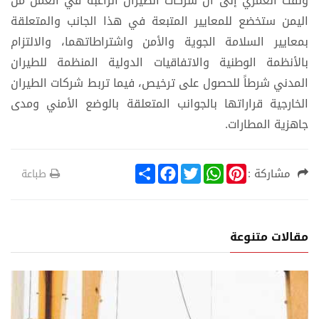
ولفت العمري إلى أن شركات الطيران الراغبة في العمل من
اليمن ستخضع للمعايير المتبعة في هذا الجانب والمتعلقة
بمعايير السلامة الجوية والأمن واشتراطاتهما، والالتزام
بالأنظمة الوطنية والاتفاقيات الدولية المنظمة للطيران
المدني شرطاً للحصول على ترخيص، فيما تربط شركات الطيران
الخارجية قراراتها بالجوانب المتعلقة بالوضع الأمني ومدى
جاهزية المطارات.
S
F
T
W
P
مشاركة :
طباعة
h
a
w
h
i
a
c
i
a
n
r
e
t
t
t
e
b
t
s
e
o
e
A
r
مقالات متنوعة
o
r
p
e
k
p
s
t
د
إقت