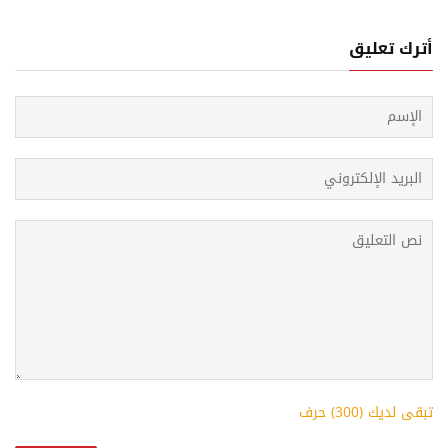
أترك تعليق
تبقى لديك (
300
) حرف