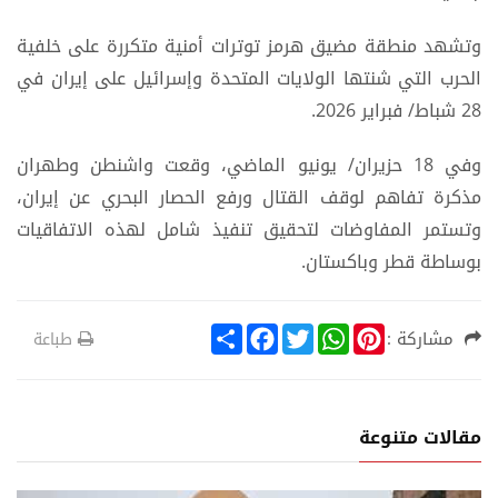
وتشهد منطقة مضيق هرمز توترات أمنية متكررة على خلفية
الحرب التي شنتها الولايات المتحدة وإسرائيل على إيران في
28 شباط/ فبراير 2026.
وفي 18 حزيران/ يونيو الماضي، وقعت واشنطن وطهران
مذكرة تفاهم لوقف القتال ورفع الحصار البحري عن إيران،
وتستمر المفاوضات لتحقيق تنفيذ شامل لهذه الاتفاقيات
بوساطة قطر وباكستان.
S
F
T
W
P
مشاركة :
طباعة
h
a
w
h
i
a
c
i
a
n
r
e
t
t
t
e
b
t
s
e
o
e
A
r
مقالات متنوعة
o
r
p
e
k
p
s
t