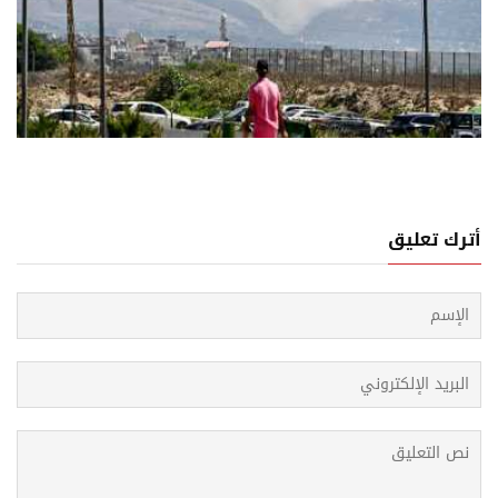
07 اغسطس, 2026
عيد إسرائيلي في لبنان: إصابة عسكري وإحراق محطة مياه
فجيرات
أترك تعليق