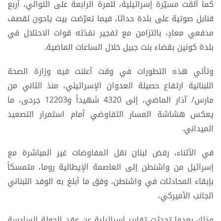
كما ألقت مسيّرة إسرائيلية، للمرة الرابعة على التوالي، أربع
قنابل صوتية على بلدة حداثا، فيما تعرّضت بيت ياحون لقصف
مدفعي معادٍ، بالتزامن مع تفجير نفذته قوات الاحتلال في
بلدة كونين بقضاء بنت جبيل خلال الساعات الماضية.
وتأتي هذه التطورات في وقت أعلنت فيه وزارة الصحة
اللبنانية ارتفاع حصيلة العدوان الإسرائيلي، منذ الثاني من
مارس/ آذار الماضي، إلى 4320 شهيداً و12203 جرحى، ما
يعكس هشاشة المسار التفاوضي أمام استمرار التصعيد
الميداني.
في الأثناء، رفض لبنان نقل المفاوضات غير المباشرة مع
إسرائيل من واشنطن إلى العاصمة الإيطالية روما، متمسكاً
بإبقاء المحادثات في واشنطن، وفق ما أبلغ به الوفد اللبناني
الجانب الأميركي،
وذلك بعدما تحدثت تقارير إسرائيلية عن عقد الجولة السادسة