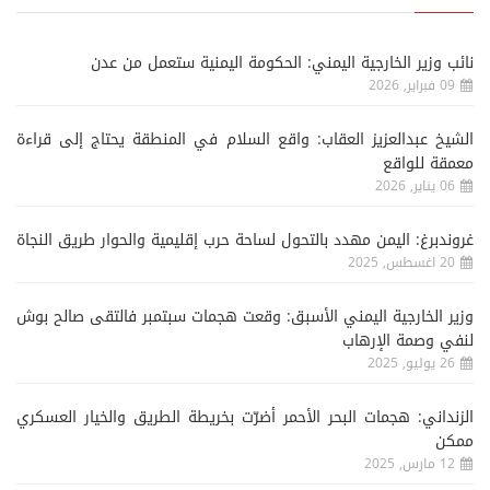
نائب وزير الخارجية اليمني: الحكومة اليمنية ستعمل من عدن
09 فبراير, 2026
الشيخ عبدالعزيز العقاب: واقع السلام في المنطقة يحتاج إلى قراءة
معمقة للواقع
06 يناير, 2026
غروندبرغ: اليمن مهدد بالتحول لساحة حرب إقليمية والحوار طريق النجاة
20 اغسطس, 2025
وزير الخارجية اليمني الأسبق: وقعت هجمات سبتمبر فالتقى صالح بوش
لنفي وصمة الإرهاب
26 يوليو, 2025
الزنداني: هجمات البحر الأحمر أضرّت بخريطة الطريق والخيار العسكري
ممكن
12 مارس, 2025