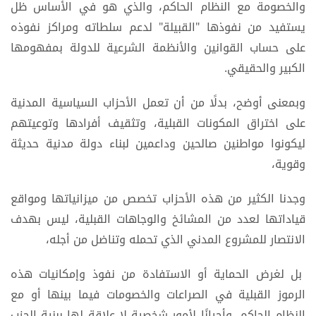
والخصومة مع النظام الحاكم، والذي هو في الأساس ظل
يستفيد من نفوذها "القبيلة" لدعم سلطاته ومراكز نفوذه
على حساب القوانين والأنظمة الشرعية للدولة بمفهومها
الكبير والحقيقي.
وبمعنى أوضح، بدلًا من أن تعمل الأحزاب السياسية المدنية
على اختراق المكونات القبلية، وتثقيف أفرادها وتوعيتهم
ليكونوا مواطنين صالحين وداعمين لبناء دولة مدنية حديثة
وقوية،
وجدنا الكثير من هذه الأحزاب تخصص من ميزانياتها ومواقع
قياداتها لعدد من المشائخ والوجاهات القبلية، ليس بهدف
الانتصار للمشروع المدني الذي تحمله وتناضل من أجله،
بل لغرض الحماية أو الاستفادة من نفوذ وإمكانيات هذه
الرموز القبلية في الصراعات والخصومات فيما بينها أو مع
النظام الحاكم، وأحيانًا لأمور شخصية لا علاقة لها ببنية الحزب