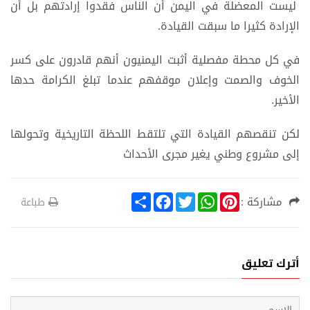
ليست المعضلة في اليمن أن الناس فقدوا إرادتهم بل أن
الإرادة كثيرا ما سبقت القيادة.
في كل محطة مفصلية أثبت اليمنيون أنهم قادرون على كسر
الخوف والصمت وإعلان موقفهم عندما تبلغ الكرامة حدها
الأخير.
لكن تنقصهم القيادة التي تلتقط اللحظة التاريخية وتحولها
إلى مشروع وطني يغير مجرى الأحداث
S
F
T
W
P
مشاركة :
طباعة
h
a
w
h
i
a
c
i
a
n
r
e
t
t
t
e
b
t
s
e
o
e
A
r
أترك تعليق
o
r
p
e
k
p
s
t