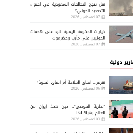
هل تنجح التحالفات السعودية في احتواء
التصعيد الحوثي؟
07 اغسطس, 2026
خيارات الحكومة اليمنية للرد على هجمات
الحوثيين على مأرب وحضرموت
07 اغسطس, 2026
أحدث الاخبار
أح
ارير دولية
07 اغسطس, 2026
07 اغسطس, 2026
رئيس الوزراء العراقي يس
غروندبرغ يحذر من عودة اليمن
رئيس الاستخبارات السعو
إلى حرب واسعة
بغداد
هرمز... اتفاق الملاحة أم اتفاق النفوذ؟
06 اغسطس, 2026
“نظرية الفوضى”.. حين تتخذ إيران من
العالم رهينة لها
03 اغسطس, 2026