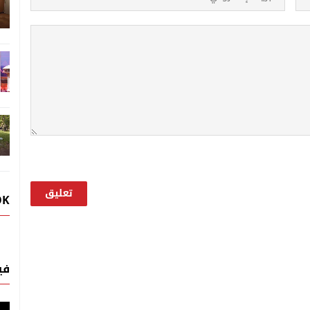
OK
في