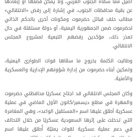
أصيل مما سمّاه الجنوب العربي، ولا يمكن فصلها أو إبعادها
عن بقية محافظات الجنوب، في إشارة إلى رفض «الانتقالي»
مطالب حلف قبائل حضرموت ومكونات أخرى بالحكم الذاتي
لحضرموت ضمن الجمهورية اليمنية، أو دولة مستقلة في حال
تعذر ذلك، مؤكدين رفضهم التبعية لمشروع المجلس
الانتقالي.
وطالبت الكلمة بخروج ما سمّاها قوات الطوارئ اليمنية،
وتمكين أبناء حضرموت من إدارة شؤونهم الإدارية والعسكرية
والأمنية.
وكان المجلس الانتقالي قد اجتاح عسكريًا محافظتي حضرموت
والمهرة في مطلع ديسمبر/كانون الأول الماضي في عملية
عسكرية أطلق عليها اسم «المستقبل الواعد»، وهي المغامرة
التي تدخلت على إثرها السعودية عسكريًا من خلال التحالف
في دعم عملية عسكرية لقوات يمنيّة أُطلق عليها اسم