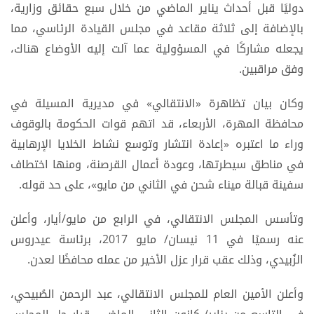
دوليًا قبل أحداث يناير الماضي من خلال سبع حقائق وزارية،
بالإضافة إلى ثلاثة مقاعد في مجلس القيادة الرئاسي، مما
يجعله مشاركًا في المسؤولية عما آلت إليه الأوضاع هناك،
وفق مراقبين.
وكان بيان تظاهرة «الانتقالي» في مديرية المسيلة في
محافظة المهرة، الأربعاء، قد اتهم قوات الحكومة بالوقوف
وراء ما اعتبره «إعادة انتشار وتوسع نشاط الخلايا الإرهابية
في مناطق سيطرتها، وعودة أعمال القرصنة، ومنها اختطاف
سفينة قبالة ميناء شحن في الثاني من مايو»، على حد قوله.
وتأسس المجلس الانتقالي، في الرابع من مايو/أيار، وأعلن
عنه رسميًا في 11 نيسان/ مايو 2017، برئاسة عيدروس
الزُبيدي، وذلك عقب قرار عزل الأخير من عمله محافظًا لعدن.
وأعلن الأمين العام للمجلس الانتقالي، عبد الرحمن الصُبيحي،