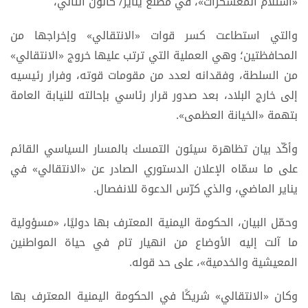
«استلام المعسكرات»، في مطلع يناير/ كانون الثاني،
والتي استطاعت كسر قوات «الانتقالي» وإخراجها من
المحافظتين؛ وهي العملية التي ترتب عليها خروج «الانتقالي»
من السلطة، وفقدانه لعدد من مقومات قوته، وفرار رئيسيه
إلى خارج البلاد، بعد صدور قرار رئاسي بإحالته للنيابة العامة
بتهمة «الخيانة العظمى».
وأكّد بيان تظاهرة سيئون التمسك بالمسار السياسي القائم
على ما سمّاه الإعلان الدستوري الصادر عن «الانتقالي» في
يناير الماضي، والذي كرّس الدعوة للانفصال.
وحمّل البيان، الحكومة اليمنية المعترف بها دوليًا، «مسؤولية
ما آلت إليه الأوضاع من انهيار تام في حياة المواطنين
المعيشية والخدمية»، على حد قوله.
وكان «الانتقالي» شريكًا في الحكومة اليمنية المعترف بها