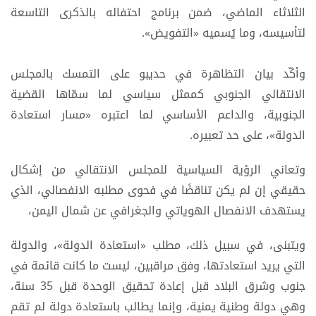
الثلاثاء الماضي، ضمن برنامج احتفاله بالذكرى التاسعة
لتأسيسه، وما يُسميه «التفويض».
وأكّد بيان التظاهرة في حديبو على التمسك بالمجلس
الانتقالي الجنوبي كممثل سياسي لما سمّاها القضية
الجنوبية، والداعم الأساسي لما اعتبره «مسار استعادة
الدولة»، على حد تعبيره.
وتعاني الرؤية السياسية للمجلس الانتقالي من إشكال
حقيقي إن لم يكن تناقضًا في فحوى مطلبه الانفصالي، الذي
يستهدف الانفصال الهوياتي والجغرافي عن شمال اليمن،
ويتبنى، في سبيل ذلك، مطلب «استعادة الدولة»، والدولة
التي يريد استعادتها، وفق مراقبين، ليست ما كانت قائمة في
جنوب وشرق البلاد قبل إعادة تحقيق الوحدة قبل 35 سنة،
وهي دولة وطنية يمنية، وإنما يطالب باستعادة دولة لم تقم