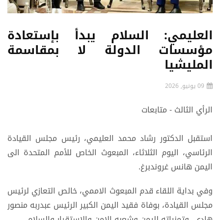
العليمي: السلام يبدأ بإستعادة
مؤسسات الدولة لا بمقاسمة
المليشيا
09 يونيو, 2026
الرأي الثالث - متابعات
استقبل الدكتور رشاد محمد العليمي، رئيس مجلس القيادة
الرئاسي، اليوم الثلاثاء، المبعوث الخاص للأمم المتحدة الى
اليمن هانس غروندبرغ.
وفي بداية اللقاء قدم المبعوث الاممي، خالص التعازي لرئيس
مجلس القيادة، بوفاة فقيد اليمن الكبير الرئيس عبدربه منصور
هادي، وتمنياته لليمن وشعبه الامن والاستقرار والسلام.