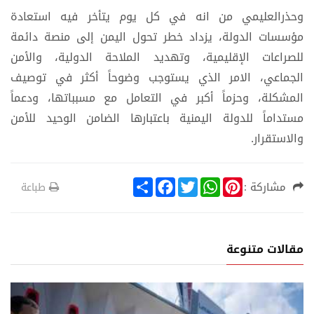
وحذرالعليمي من انه في كل يوم يتأخر فيه استعادة
مؤسسات الدولة، يزداد خطر تحول اليمن إلى منصة دائمة
للصراعات الإقليمية، وتهديد الملاحة الدولية، والأمن
الجماعي، الامر الذي يستوجب وضوحاً أكثر في توصيف
المشكلة، وحزماً أكبر في التعامل مع مسبباتها، ودعماً
مستداماً للدولة اليمنية باعتبارها الضامن الوحيد للأمن
والاستقرار.
S
F
T
W
P
مشاركة :
طباعة
h
a
w
h
i
a
c
i
a
n
r
e
t
t
t
e
b
t
s
e
o
e
A
r
مقالات متنوعة
o
r
p
e
k
p
s
t
ر
أحدث الا