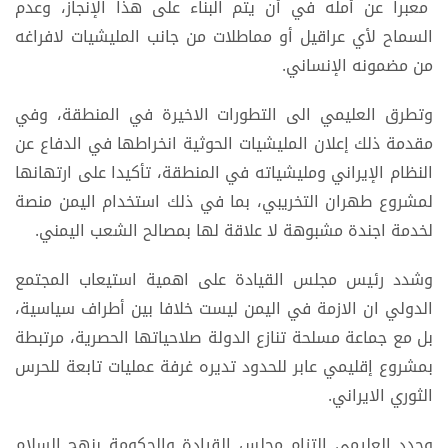
معبرا عن أمله في أن يتم البناء على هذا الإنجاز، وعدم
السماح لأي عراقيل أو مماطلات من جانب المليشيات لافراغه
من مضمونه الإنساني.
وتطرق العليمي الى التطورات الاخيرة في المنطقة، وفي
مقدمة ذلك إعلان المليشيات الحوثية انخراطها في الدفاع عن
النظام الإيراني ومليشياته في المنطقة، تأكيدا على ارتهانها
لمشروع طهران التخريبي، بما في ذلك استخدام اليمن منصة
لخدمة اجندة مشبوهة لا علاقة لها بمصالح الشعب اليمني.
وشدد رئيس مجلس القيادة على اهمية استيعاب المجتمع
الدولي ان الازمة في اليمن ليست خلافا بين أطراف سياسية،
بل مع جماعة مسلحة تنازع الدولة صلاحياتها الحصرية، مرتبطة
بمشروع إقليمي عابر للحدود تديره غرفة عمليات تابعة للحرس
الثوري الايراني.
وجدد العليمي التزام مجلس القيادة والحكومة بنهج السلام