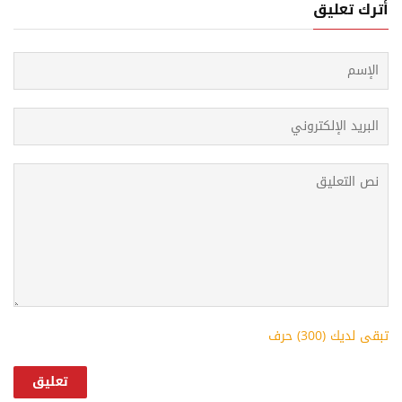
أترك تعليق
تبقى لديك (
300
) حرف