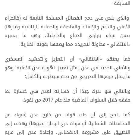
السابقة،
والذي ينص على دمج الفصائل المسلحة التابعة له (كالحزام
الأمني والدعم والإسناد والعاصفة والحماية الرئاسية وغيرها)
ضمن قوام وزارتي الدفاع والداخلية، وهو ما يعتبره
«الانتقالي» محاولة لتجريده مما يصفها بقوته الضاربة.
كما يعتقد «الانتقالي» أن التعزيز والتحشيد العسكري
والأمني الجديد في عدن يمثل تغييرًا لهُوية عدن الأمنية؛ وهو
ما يمثل خروجها التدريجي من تحت سيطرته بالكامل؛
وبالتالي هو يدرك جيدًا أن خسارته لعدن هي خسارة لما
حققه خلال السنوات الماضية منذ عام 2017 من نفوذ.
كما يلمح إلى أن جلب قوات من خارج عدن (سواء من
المحافظات الشمالية أو قوات درع الوطن وغيرها) يهدف إلى
التضييق على مشروعه الانفصالي، وإعادة عدن إلى مربع