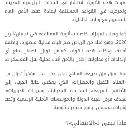
وتولت هذه الألوية الانتشار في المداخل الرئيسية للمدينة،
وتمركزت في القواعد المستلمة لإعادة ضبط الأمن العام
بالتنسيق مع وزارة الداخلية.
كما وصلت تعزيزات خاصة بـ«ألوية العمالقة» في نيسان/أبريل
2026، وهو عتاد من الرياض ضم آليات قتالية متطورة، وأطقم
أمنية، ودخلت هذه القوات كعامل توازن لضمان منع أي
ارتدادات أو محاولات إخلال بالأمن أثناء عملية نقل المعسكرات.
مما سبق فإن طبيعة السلاح الذي دخل عدن مؤخراً تحوّل من
«العتاد الثقيل والمجنزرات، الذي يعكس حالة الحرب، إلى
الأطقم السريعة، المدرعات المدولبة، وسيارات الدوريات»،
بهدف فرض هيبة الدولة والمؤسسات الأمنية الرسمية وتحت
إشراف سعودي، وفق مصادر حكومية.
ماذا تبقى لـ«الانتقالي»؟