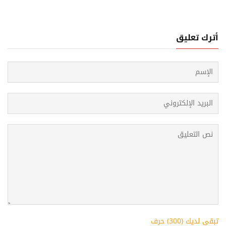
أترك تعليق
تبقى لديك (
300
) حرف