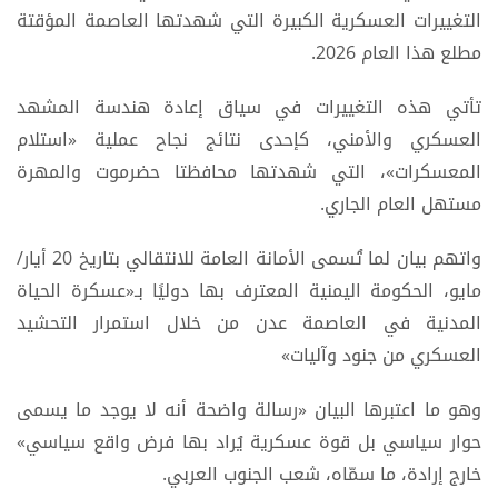
التغييرات العسكرية الكبيرة التي شهدتها العاصمة المؤقتة
مطلع هذا العام 2026.
تأتي هذه التغييرات في سياق إعادة هندسة المشهد
العسكري والأمني، كإحدى نتائج نجاح عملية «استلام
المعسكرات»، التي شهدتها محافظتا حضرموت والمهرة
مستهل العام الجاري.
واتهم بيان لما تُسمى الأمانة العامة للانتقالي بتاريخ 20 أيار/
مايو، الحكومة اليمنية المعترف بها دوليًا بـ«عسكرة الحياة
المدنية في العاصمة عدن من خلال استمرار التحشيد
العسكري من جنود وآليات»
وهو ما اعتبرها البيان «رسالة واضحة أنه لا يوجد ما يسمى
حوار سياسي بل قوة عسكرية يُراد بها فرض واقع سياسي»
خارج إرادة، ما سمّاه، شعب الجنوب العربي.