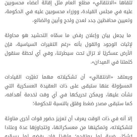
تلقاها «الانتقالي» مطلع العام مثل إقالة أعضاء محسوبين
عليه في مجلس القيادة، ووزراء محسوبين عليه في الحكومة،
وتعيين محافظين جدد لعدن ولحج وأبين والضالع،
ما يجعل بيان وإعلان رفض ما سمّاه التحشيد هو محاولة
لإثبات الوجود والقول بأنه «رغم التغيرات السياسية، فإن
الأرض عسكريًا لا تزال تحت سيطرتنا، وفي أي لحظة سنقول
كلمتنا في الميدان».
ويعتقد «الانتقالي» أن تشكيلاته مهما تغيّرت القيادات
المسؤولة عنها ستبقى على ذات العقيدة العسكرية التي
نشأت عليها، ويمكن تحريكها في أي وقت لخدمة أهدافه،
كما ستبقى مصدر ضغط وقلق بالنسبة للحكومة؛
إلا أنه في ذات الوقت يعرف أن تعزيز حضور قوات أخرى مناوئة
لتشكيلاته، وتمكينها من معسكراتها، وتتجاوزها عدة وعتادا
يُشكل ضربة لما يعتقده؛ ولهذا فإن رفضه لما يسمّيه