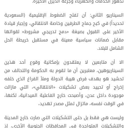
تدهور الخدمات والكهرباء وجرعة الديزل الأخيرة.
السيناريو الثاني: أن تفلح الضغوط الإقليمية (السعودية
تحديداً) في كبح جماح الطرفين وخاصة الانتقالي، وإجبار قيادة
الأخير على القبول بصيغة «دمج تدريجي مشروط» لقواتها
مقابل ضمانات سياسية معينة في مستقبل خريطة الحل
الشامل للبلاد.
الا أن متابعين لا يعتقدون بإمكانية وقوع أحد هذين
السيناريوهين، معتبرين أن ما تقوم به الحكومة والتحالف من
تحشيد هو بهدف فرض هيبة الدولة وملأ الفراغ الذي خلفه
إخراج أو تحييد بعض تشكيلات «الانتقالي»، التي مازالت
موجودة داخل عدن، وأصبحت خارج الفاعلية الميدانية، لكنها،
في الوقت نفسه، ماتزال تمثل مصدر تهديد،
وليست هي فقط بل حتى التشكيلات التي صارت خارج المدينة
والتشكيلات المتواجدة في المحافظات الجنوبية الأخرى، إذ