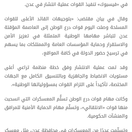
في «فيسبوك» تنفيذ القوات عملية انتشار في عدن.
وقال في بيان مقتضب: «بتوجيهات القائد الأعلى للقوات
المسلحة وصلت اليوم قوات درع الوطن إلى العاصمة المؤقتة
عدن لتباشر مهامها الوطنية المتمثلة في تعزيز الأمن
والاستقرار وحماية المؤسسات العامة والممتلكات بما يسهم
في ترسيخ حضور الدولة في كافة المواقع،
وقد تمت عملية الانتشار وفق خطة منظمة تراعي أعلى
مستويات الانضباط والجاهزية وبالتنسيق الكامل مع الجهات
المختصة، تأكيداً على التزام القوات بمسؤولياتها الوطنية».
وكانت مهام قوات درع الوطن تسلُّم المعسكرات التي انسحبت
منها قوات «الانتقالي»، وتسلّم مهام الحماية الأمنية للمرافق
والمنشآت الحكومية.
وتسلّمت عددًا من المعسكرات في محافظة عدن، مثل معسكر