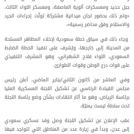
جبل حديد ومعسكرات ألوية العاصفة، ومعسكر اللواء الثالث،
«وتم ذلك بحضور لجان ميدانية مشتركة تولّت إجراءات الجرد
والاستلام وفق محاضر رسمية».
وجاء ذلك في سياق خطة سعودية لإخلاء المظاهر المسلحة
من المدينة إلى خارجها، ويُشرف على تنفيذ الخطة الضابط
السعودي، اللواء فلاح الشهراني، وهو المشرف التنفيذي
على قوات درع الوطن وقوات الطوارئ.
وفي العاشر من كانون الثاني/يناير الماضي، أعلن رئيس
مجلس القيادة الرئاسي عن تشكيل اللجنة العسكرية العليا
برئاسة الرياض، وهو ما أثار انتقادات بشأن وضع رئاسة اللجنة
تحت سلطة ليست يمنيّة.
عقب الإعلان عن تشكيل اللجنة وصل وفد عسكري سعودي
إلى عدن، وبدأ في زيارة عدد من المناطق التي تتواجد فيها