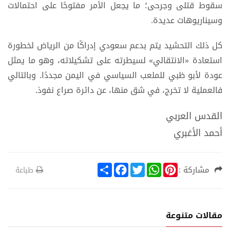
سقوط قتلى وجرحى؛ ما يجعل الأمر مفتوحًا على احتمالات
وسيناريوهات عديدة.
كل ذلك التحشيد يتم بدعم سعودي إدراكًا من الرياض لخطورة
استعادة «الانتقالي» لسيطرته على تشكيلاته، وهو ما يمثل
عودة لأبو ظبي للملعب السياسي في اليمن مجددًا. وبالتالي
فالعملية لا تخرج، في شق منها، عن دائرة صراع نفوذ.
القدس العربي
أحمد الأغبري
S
F
T
W
P
مشاركة :
طباعة
h
a
w
h
i
a
c
i
a
n
r
e
t
t
t
e
b
t
s
e
o
e
A
r
مقالات متنوعة
o
r
p
e
k
p
s