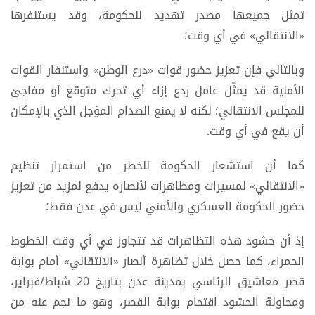
تمثل جميعها مصدر تهديد للحكومة، وقد يستنفرها
«الانتقالي» في أي وقت؛
وبالتالي فإن تعزيز حضور قوات «درع الوطن» واستنفار القوات
الأمنية قد يمثّل عامل ردع إزاء أي تحرك متوقع أو مفاجئ
للمجلس الانتقالي؛ لكنه لا يمنع الصدام المؤجل الذي بالإمكان
أن يقع في أي وقت.
كما أن استشعار الحكومة للخطر من استمرار تنظيم
«الانتقالي» لمسيرات ومظاهرات لأنصاره يدفع لمزيد من تعزيز
حضور الحكومة العسكري والأمني ليس في عدن فقط؛
إذ أن حشود هذه التظاهرات قد تتجاوز في أي وقت الخطوط
الحمراء، كما حصل خلال تظاهرة أنصار «الانتقالي» أمام بوابة
قصر معاشيق الرئاسي بمدينة عدن بتاريخ 20 شباط/فبراير،
ومحاولة الحشود اقتحام بوابة القصر، وهو ما نجم عنه من