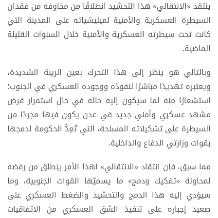
ينتقد «الانتقالي» هذا التحشيد انطلاقًا من مخاوفه من فقدان
السيطرة العسكرية والأمنية لميليشياته على المدينة التي
كانت تحت سيطرته العسكرية والأمنية خلال السنوات القليلة
الماضية.
وبالتالي هو ينظر إلى هذا التحرك بعين الريبة الشديدة،
ويعتبره تهديدًا مباشرًا لنفوذه ووجوده العسكري في الجنوب؛
استشعارًا منه لما سيكون إليه حاله في حال استمرار فرض
مشهد عسكري وأمني جديد في عدن يكون فيها مجردًا من
السيطرة على تشكيلاته المسلحة، التي تُعِدُّ الحكومة لدمجها
بقوات وزارتي الدفاع والداخلية.
مما سبق، فإن انتقاد «الانتقالي» لهذا الأمر ينطلق من رفضه
لمحاولة «تفكيك ودمج» ما يسميّها القوات الجنوبية، وما
سيؤدي إليه هذا الدمج والتحشيد والضغط العسكري على
صعيد إجباره على تنفيذ الشق العسكري من الاتفاقيات