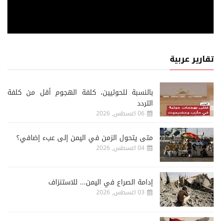
تقارير عربية
‏بالنسبة للحوثيين، كلفة الهجوم أقل من كلفة
التردد
06 اغسطس, 2026
متى يتحول الزمن في اليمن إلى عبء إضافي؟
04 اغسطس, 2026
إدامة الصراع في اليمن... للاستنزاف
03 اغسطس, 2026