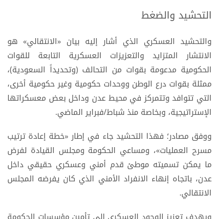
التحشيد والضغط
والتحشيد العسكري الذي أشار إليه بيان «الانتقالي» هو
الانتشار المتزايد والتعزيزات العسكرية التابعة للقوات
الحكومية مدعومة بقوات من التحالف (وتحديداً السعودية)،
ممثلة بقوات درع الوطن ووحدات حكومية وغير حكومية أخرى،
التي تتوافد وتتمركز في محيط عدن وداخل بعض معسكراتها
الإستراتيجية، وبخاصة منذ شباط/فبراير الماضي.
ووفق مصادر؛ فهذا التحشيد جاء في إطار «خطة إعادة ترتيب
مسرح العمليات»، ومساعي الحكومة ومجلس القيادة لفرض
ما يمكن تسميته موطئ قدم أمني وعسكري حقيقي داخل
عدن، باتجاه إنهاء الانفراد الأمني الذي كان يفرضه المجلس
الانتقالي.
ويهدف تعزيز الوجود العسكري إلى تأمين مؤسسات الحكومة