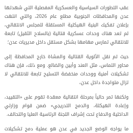
عقب التطورات السياسية والعسكرية المفصلية التي شهدتها
عدن والمحافظات الجنوبية مطلع عام 2026، والتي انتهت
بإعلان تفكيك البنية الهيكلية المستقلة للمجلس الانتقالي،
لم تعد هناك وحدات عسكرية قتالية (بالسلاح الثقيل) تابعة
للانتقالي تمارس مهامها بشكل مستقل داخل مديريات عدن؛
حيث تم نقل الألوية القتالية والمشاة خارج المحافظة إلى
محاور التماس، مثل العند وأبين والضالع. ومع ذلك، فإن هناك
تشكيلات أمنية ووحدات منخفضة التسليح تابعة للانتقالي لا
تزال متواجدة داخل عدن،
ولكنها تمر حالياً بمرحلة انتقالية معقدة تقوم على «التقييد،
وإعادة الهيكلة، والدمج التدريجي» ضمن قوام وزارتي
الداخلية والدفاع تحت إشراف اللجنة الرئاسية العليا والتحالف.
ما يواجه الوضع الجديد في عدن هو عملية دمج تشكيلات