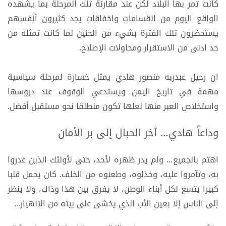
كانت تمر بها البلاد لكن عند مقارنة تلك المرحلة بما يشهده
الواقع اليوم من انقسامات واخفاقات يجد كثيرون أنفسهم
يستحضرون تلك الفترة بشيء من الحنين لما كانت تمثله من
حد ادنى من الاستقرار ومحاولات الإصلاح.
ان رحيل عبدربه منصور هادي يمثل خسارة لمرحلة سياسية
مهمة في تاريخ اليمن ويستدعي الوقوف عند دروسها
واستخلاص العبر منها لعلها تكون منطلقا نحو مستقبل أفضل.
وداعاً هادي… آخر الحبال إلى بر الأمان
اهتم بالجميع… ولم يدر ظهره لأحد، حتى لأولئك الذين غدروا
به، وتآمروا عليه، وخذلوه، وطعنوه من الخلف. كان يحمل قلبا
كبيرا يتسع لكل أبناء الوطن، لا يفرق بين هذا وذاك، ولا ينظر
إلى الناس إلا بعين الأب الذي يخشى على بيته من الانهيار...