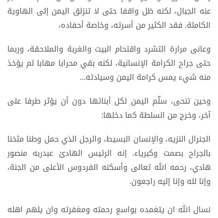
عنه الجبال، لكنه ظل واقفا حتى لا تنزلق اليمن إلى الهاوية
الكاملة. فقد الكثير من أسرته، وخاصة أحفاده،
وعانى مرارة التشرد واقتحام البيت والغربة والملاحقة، وربما
حتى جراح الكرامة الإنسانية، لكنه بقي محرابا مهابا لم يؤخذ
منه شيء يمس كرامة اليمن وسيادته...
وحين تنحى، سلّم اليمن لكل أبنائها دون أن يؤثر طرفا على
آخر، وخرج من السلطة كما دخلها:
الجنرال النزيه، والإنسان البسيط، والرجل الذي حمل وطنا مثخنا
بالجراح بصمت وكبرياء. إنه الرئيس الهادئ عبدربه منصور
هادي، رحمه الله تعالى وأسكنه الفردوس الأعلى من الجنة،
وإنا لله وإنا إليه راجعون.
نسال الله ان يتغمده بواسع رحمته ومغفرته وان يلهم اهله