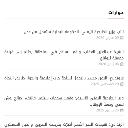
حوارات
نائب وزير الخارجية اليمني: الحكومة اليمنية ستعمل من عدن
09 فبراير, 2026
الشيخ عبدالعزيز العقاب: واقع السلام في المنطقة يحتاج إلى قراءة
معمقة للواقع
06 يناير, 2026
غروندبرغ: اليمن مهدد بالتحول لساحة حرب إقليمية والحوار طريق النجاة
20 اغسطس, 2025
وزير الخارجية اليمني الأسبق: وقعت هجمات سبتمبر فالتقى صالح بوش
لنفي وصمة الإرهاب
26 يوليو, 2025
الزنداني: هجمات البحر الأحمر أضرّت بخريطة الطريق والخيار العسكري