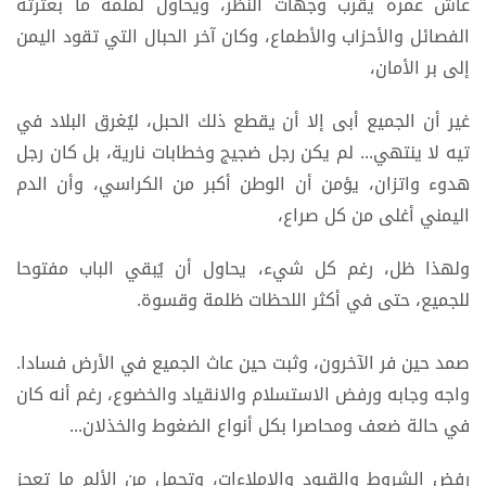
عاش عمره يقرب وجهات النظر، ويحاول لملمة ما بعثرته
الفصائل والأحزاب والأطماع، وكان آخر الحبال التي تقود اليمن
إلى بر الأمان،
غير أن الجميع أبى إلا أن يقطع ذلك الحبل، ليُغرق البلاد في
تيه لا ينتهي... لم يكن رجل ضجيج وخطابات نارية، بل كان رجل
هدوء واتزان، يؤمن أن الوطن أكبر من الكراسي، وأن الدم
اليمني أغلى من كل صراع،
ولهذا ظل، رغم كل شيء، يحاول أن يُبقي الباب مفتوحا
للجميع، حتى في أكثر اللحظات ظلمة وقسوة.
صمد حين فر الآخرون، وثبت حين عاث الجميع في الأرض فسادا.
واجه وجابه ورفض الاستسلام والانقياد والخضوع، رغم أنه كان
في حالة ضعف ومحاصرا بكل أنواع الضغوط والخذلان...
رفض الشروط والقيود والإملاءات، وتحمل من الألم ما تعجز