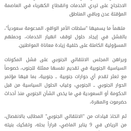
الاحتجاج على تردي الخدمات وانقطاع الكهرباء في العاصمة
المؤقتة عدن وباقي المناطق
متهماً ما يسميها "سلطات الأمر الواقع، المدعومة سعودياً"،
بالفشل في إيجاد حلول لوقف انهيار الخدمات، وحملهم
المسؤولية الكاملة على خلفية زيادة معاناة المواطنين.
ويراهن المجلس الانتقالي الجنوبي على فشل المكونات
السياسية الجنوبية في تقديم نفسها ممثلة للجنوب، خصوصاً
مع تعثر تقدم أي حوارات جنوبية ــ جنوبية، بما فيها مؤتمر
الحوار الجنوبي ــ الجنوبي، وغياب الحلول السياسية من قبل
الحكومة أو السعودية في ما يخص الشأن الجنوبي منذ أحداث
حضرموت والمهرة،
ثم اتخاذ قيادات من "الانتقالي الجنوبي" المطالِب بالانفصال،
من الرياض في 9 يناير الماضي، قراراً بحله، وتفكيك بنيته