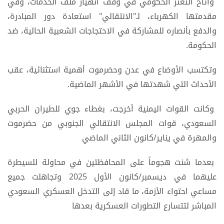
وأتاح التعثر الحكومي في وقف انهيار ملف الخدمات، وفي
مقدمتها الكهرباء، لـ"الانتقالي" استعادة دور المبادرة،
والدفع بأنصاره للمشاركة في الاحتجاجات الشعبية الحالية، ضد
الحكومة.
وتكتسب الأوضاع في عدن وحضرموت أهمية استثنائية، عقب
الأحداث التي شهدتها في الأشهر الماضية.
وكانت القوات اليمنية أخرجت، بغطاء جوي للطيران الحربي
السعودي، قوات المجلس الانتقالي الجنوبي من حضرموت
والمهرة في يناير/كانون الثاني الماضي
بعدما شنت هجوماً على المحافظتين في محاولة للسيطرة
عليهما في ديسمبر/كانون الأول 2025 وتجاهلت جميع
مساعي احتواء الأزمة، ما قاد إلى التدخل العسكري السعودي
المباشر لتتسارع التطورات العسكرية بعدها