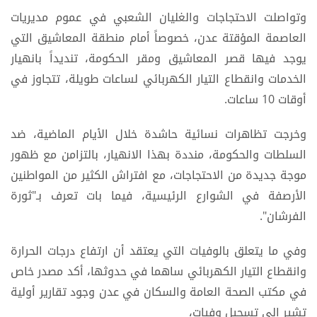
وتواصلت الاحتجاجات والغليان الشعبي في عموم مديريات
العاصمة المؤقتة عدن، خصوصاً أمام منطقة المعاشيق التي
يوجد فيها قصر المعاشيق ومقر الحكومة، تنديداً بانهيار
الخدمات وانقطاع التيار الكهربائي لساعات طويلة، تتجاوز في
أوقات 10 ساعات.
وخرجت تظاهرات نسائية حاشدة خلال الأيام الماضية، ضد
السلطات والحكومة، منددة بهذا الانهيار، بالتزامن مع ظهور
موجة جديدة من الاحتجاجات، مع افتراش الكثير من المواطنين
الأرصفة في الشوارع الرئيسية، فيما بات تعرف بـ"ثورة
الفرشان".
وفي ما يتعلق بالوفيات التي يعتقد أن ارتفاع درجات الحرارة
وانقطاع التيار الكهربائي ساهما في حدوثها، أكد مصدر خاص
في مكتب الصحة العامة والسكان في عدن وجود تقارير أولية
تشير إلى تسجيل وفيات،