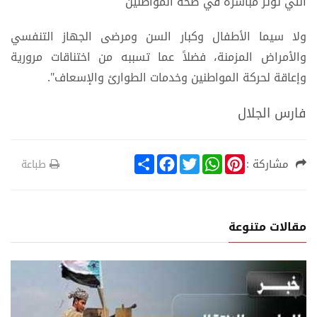
التي تؤثر مباشرة في صحة المواطنين
ولا سيما الأطفال وكبار السن ومرضى الجهاز التنفسي
والأمراض المزمنة، فضلاً عما تسببه من اختناقات مرورية
وإعاقة لحركة المواطنين وخدمات الطوارئ والإسعاف".
فارس الجلال
S
F
T
W
P
مشاركة :
طباعة
h
a
w
h
i
a
c
i
a
n
r
e
t
t
t
e
b
t
s
e
o
e
A
r
مقالات متنوعة
o
r
p
e
k
p
s
t
ة
صحف عربية وعال