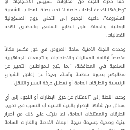
كما حذرت اللجنة من "محاولات تسييس الاحتجاجات أو
توظيفها لخدمة أجندات خاصة لا تمت بصلة للمطالب الشعبية
المشروعة"، داعية الجميع إلى التحلي بروح المسؤولية
الوطنية والحفاظ على الطابع السلمي والحضاري لهذه
الفعاليات.
وحددت اللجنة الأمنية ساحة العروض في خور مكسر مكاناً
مخصصاً لإقامة الفعاليات والاحتجاجات والتجمعات الجماهيرية
السلمية في المحافظة، "بما يتيح للمواطنين التعبير عن
مطالبهم بصورة منظمة وآمنة، بعيداً عن إغلاق الشوارع
الرئيسية والطرقات العامة أو تعطيل حركة السير والتنقل".
ودعت اللجنة إلى "الامتناع عن حرق الإطارات أو اللجوء إلى أي
وسائل من شأنها الإضرار بالبنية التحتية أو التسبب في تخريب
الطرقات والممتلكات العامة، لما يترتب على ذلك من أضرار
بيئية وصحية جسيمة نتيجة انبعاث الأدخنة والغازات السامة