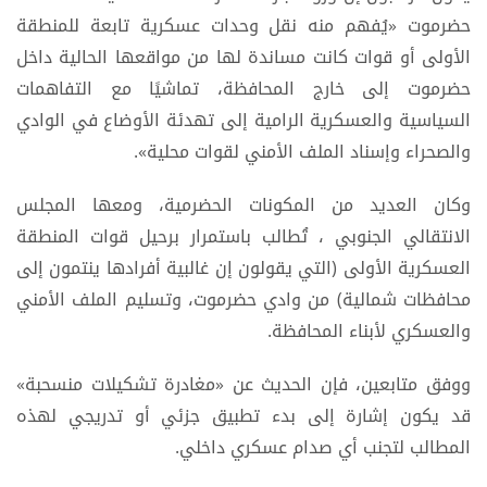
حضرموت «يُفهم منه نقل وحدات عسكرية تابعة للمنطقة
الأولى أو قوات كانت مساندة لها من مواقعها الحالية داخل
حضرموت إلى خارج المحافظة، تماشيًا مع التفاهمات
السياسية والعسكرية الرامية إلى تهدئة الأوضاع في الوادي
والصحراء وإسناد الملف الأمني لقوات محلية».
وكان العديد من المكونات الحضرمية، ومعها المجلس
الانتقالي الجنوبي ، تُطالب باستمرار برحيل قوات المنطقة
العسكرية الأولى (التي يقولون إن غالبية أفرادها ينتمون إلى
محافظات شمالية) من وادي حضرموت، وتسليم الملف الأمني
والعسكري لأبناء المحافظة.
ووفق متابعين، فإن الحديث عن «مغادرة تشكيلات منسحبة»
قد يكون إشارة إلى بدء تطبيق جزئي أو تدريجي لهذه
المطالب لتجنب أي صدام عسكري داخلي.