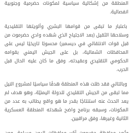
المنطقة من إشكالية سياسية لمكونات حضرمية وجنوبية
انفصالية.
باعتبار ما تبقى من قوامها البشري وألويتها التقليدية
وسلاحها الثقيل (بعد الاجتياح الذي شهده وادي حضرموت من
قبل قوات الانتقالي في ديسمبر) محسوبًا تاريخيًا ليس على
المحافظات الشمالية، بل على الجيش اليمني بقوامه
الحكومي التقليدي وعقيدته، وفق ما كان عليه الحال قبل
الحرب.
وبالتالي فقد ظلت هذه المنطقة هدفًا سياسيًا لمشروع النيل
مما تبقى من الجيش التقليدي للدولة اليمنيّة، وهو هدف لم
يعد الحدث عنه استنتاجًا بقدر ما هو واقع يطالب به عدد من
المكونات، وسبقه برنامج واضح شهدته المنطقة العسكرية
الثانية وغيرها، وفق مراقبين.
وتًعد محافظة حضرموت أكبر محافظات اليمن مساحة، ومن