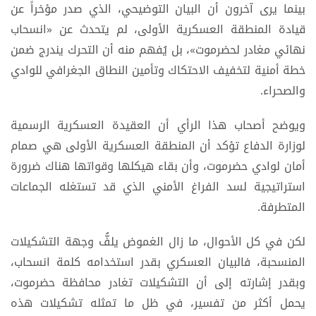
بينما يرى آخرون أن البيان التوضيحي، الذي صدر مؤخراً عن
قيادة المنطقة العسكرية الأولى، لم يتحدث عن «انسحاب
نهائي مغادر لحضرموت»، بل يُفهم منه أن التحرك يندرج ضمن
خطة أمنية لتخفيف الاحتكاك وتأمين النطاق الجغرافي للوادي
والصحراء.
ويوضح أصحاب هذا الرأي أن العقيدة العسكرية الرسمية
لوزارة الدفاع تؤكد أن المنطقة العسكرية الأولى هي صمام
أمان لوادي حضرموت، وأن بقاء هيكلها وقواتها هناك ضرورة
استراتيجية لسد الفراغ الأمني الذي قد تستغله الجماعات
المتطرفة.
لكن في كل الأحوال، ما زال الغموض يلفُّ وجهة التشكيلات
المنسحبة، فالبيان العسكري بقدر استخدامه كلمة انسحاب،
وبقدر إشارته إلى أن التشكيلات تغادر محافظة حضرموت،
يحمل أكثر من تفسير، في ظل ما تمثله تشكيلات هذه