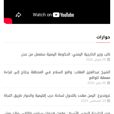
حوارات
نائب وزير الخارجية اليمني: الحكومة اليمنية ستعمل من عدن
09 فبراير, 2026
الشيخ عبدالعزيز العقاب: واقع السلام في المنطقة يحتاج إلى قراءة
معمقة للواقع
06 يناير, 2026
غروندبرغ: اليمن مهدد بالتحول لساحة حرب إقليمية والحوار طريق النجاة
20 اغسطس, 2025
وزير الخارجية اليمني الأسبق: وقعت هجمات سبتمبر فالتقى صالح بوش