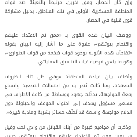
وإن كان الحصار، وفق آخرين، مرتبطاً بالتعبئة ضد قوات
المنطقة العسكرية الأولى في تلك المناطق، بدليل مشاركة
قوى قبلية في الحصار.
ووصف البيان هذه القوى بـ «ممن تم الاعتداء عليهم
واقتحام بيوتهم»، علاوة على ما أشار إليه البيان بقوله
«تفاجأت هذه الألوية بوجود قوات ضخمة من قوات الطوارئ»،
وهو ما يلغي فرضية غياب التنسيق العملياتي.
وأضاف بيان قيادة المنطقة: «وفي ظل تلك الظروف
المعقدة، وما كانت تُنذر به من احتمالات التصعيد واتساع
رقعة المواجهة، تدخّلت جهود ووساطة من كافة الأطراف في
مسعى مسؤول يهدف إلى احتواء الموقف والحيلولة دون
اندلاع مواجهة واسعة قد تُخلّف خسائر بشرية ومادية كبيرة».
وذكرت أن مجاميع كبيرة من أبناء القبائل من وادي نحب وغيل
بن يمين ممن تم الاعتداء عليهم واقتحام بيوتهم، حسب