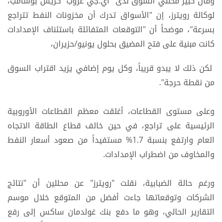
وقال كبير محللي السوق لدى "آي.جي غروب" كريس بوشامب،
لوكالة رويترز، إن "الأسواق تدرك أن مخزونات النفط تتراجع
بسرعة"، موضحاً أن "التوقعات المتفائلة باستئناف الإمدادات
كانت مبنية على فتح المضيق بحلول يونيو/حزيران،
لكن ذلك لا يبدو قريباً، وكل يوم إضافي يزيد اقتراب السوق
من نقطة حرجة".
وعلى مستوى القطاعات، أغلقت معظم القطاعات الأوروبية
الرئيسية على تراجع، في حين خالف قطاع الطاقة الاتجاه
العام وارتفع بنسبة 1.7% مستفيداً من صعود أسعار النفط
والمخاوف من اضطراب الإمدادات.
ورغم حالة الضبابية، نقلت "رويترز" عن محللين أن "نتائج
الشركات وتوقعاتها جاءت أفضل من المتوقع خلال موسم
التقارير الحالي، وهو ما دفع بنك غولدمان ساكس إلى رفع