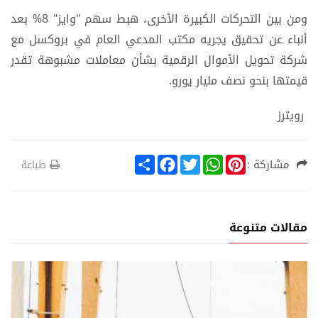
ومن بين التحركات الكبيرة الأخرى، هبط سهم "وايز" 8% بعد
أنباء عن تحقيق يجريه مكتب المدعي العام في بروكسل مع
شركة تحويل الأموال الرقمية بشأن معاملات مشبوهة تقدر
قيمتها بنحو نصف مليار يورو.
رويترز
S
F
T
W
P
مشاركة :
طباعة
h
a
w
h
i
a
c
i
a
n
r
e
t
t
t
e
b
t
s
e
o
e
A
r
مقالات متنوعة
o
r
p
e
k
p
s
t
د
إقت