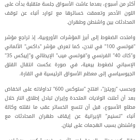
أكثر من أسبوع، بعدما عاشت الأسواق جلسة متقلبة بدأت على
اللون الأحمر وتعمقت خسائرها مع توارد أنباء عن توقف
المحادثات بين واشنطن وطهران.
وامتدت الضغوط إلى أبرز المؤشرات الأوروبية، إذ تراجع مؤشر
"فوتسي 100" في لندن، كما تعرض مؤشر "داكس" الألماني
و"كاك 40" الفرنسي و"فوتسي ميب" الإيطالي و"إيبكس 35"
الإسباني لضغوط بيعية، في صورة عكست انتقال القلق
الجيوسياسي إلى معظم الأسواق الرئيسية في القارة.
وبحسب "رويترز"، افتتح "ستوكس 600" تداولاته على انخفاض
بعد أن أعلنت الولايات المتحدة وإيران تبادل إطلاق النار خلال
مطلع الأسبوع، قبل أن تتسع الخسائر عقب ما نقلته وكالة
أنباء "تسنيم" الإيرانية عن إيقاف طهران المحادثات مع
واشنطن بسبب الهجمات على لبنان.