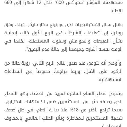
مستهدفه للمؤشر "ستوكس 600" خلال 12 شهراً إلى 660
نقطة.
وقال محلل الاستراتيجيات لدى مورنينغ ستار مايكل فيلد، وفق
رويترز، إن "تعليقات الشركات في الربع الأول كانت إيجابية
بشأن المبيعات والهوامش وسلوك المستهلك، لكنها في
الوقت نفسه أشارت جميعها إلى حالة عدم اليقين".
وأوضح أنه يتوقع، عند صدور نتائج الربع الثاني، رؤية حالة من
الركود على الأقل، وربما تراجعاً، خصوصاً في القطاعات
الاستهلاكية.
وتعرض قطاع السلع الفاخرة لمزيد من الضغط، وهو القطاع
الذي يصنفه كثير من المستثمرين ضمن الاستهلاك الاختياري،
بعدما تراجع بأكثر من 18% منذ بداية العام، في ظل ضعف
شهية المستثمرين للمخاطرة وتأثر الطلب العالمي بالمخاوف
الاقتصادية.