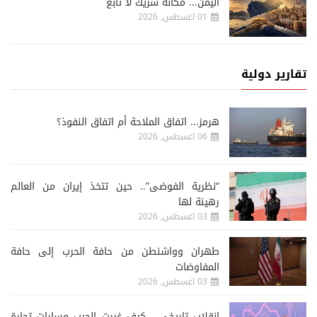
اليمن... مكانه شريكٌ لا تابع
01 اغسطس, 2026
تقارير دولية
هرمز... اتفاق الملاحة أم اتفاق النفوذ؟
06 اغسطس, 2026
“نظرية الفوضى”.. حين تتخذ إيران من العالم
رهينة لها
03 اغسطس, 2026
طهران وواشنطن من حافة الحرب إلى حافة
المفاوضات
03 اغسطس, 2026
انقلاب تاريخي ...كيف غيرت الحرب مسارات تجارة