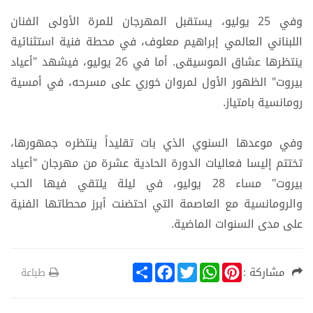
وفي 25 يوليو، يستقبل المهرجان للمرة الأولى الفنان
اللبناني العالمي إبراهيم معلوف، في محطة فنية استثنائية
ينتظرها عشاق الموسيقى. أما في 26 يوليو، فيشهد "أعياد
بيروت" الظهور الأول لمروان خوري على مسرحه، في أمسية
رومانسية بامتياز.
وفي موعدها السنوي الذي بات تقليداً ينتظره جمهورها،
تختتم إليسا فعاليات الدورة الحادية عشرة من مهرجان "أعياد
بيروت" مساء 28 يوليو، في ليلة يلتقي فيها الحب
والرومانسية مع العاصمة التي احتضنت أبرز محطاتها الفنية
على مدى السنوات الماضية.
S
F
T
W
P
مشاركة :
طباعة
h
a
w
h
i
a
c
i
a
n
r
e
t
t
t