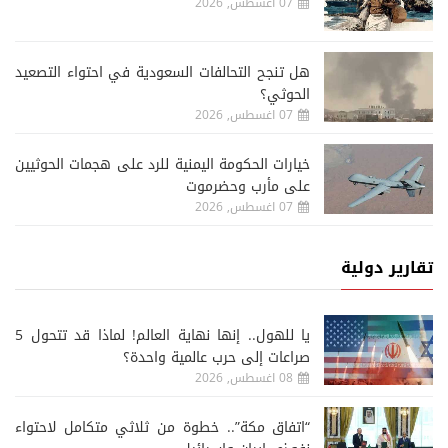
07 اغسطس, 2026
هل تنجح التحالفات السعودية في احتواء التصعيد
الحوثي؟
07 اغسطس, 2026
خيارات الحكومة اليمنية للرد على هجمات الحوثيين
على مأرب وحضرموت
07 اغسطس, 2026
تقارير دولية
يا للهول.. إنها نهاية العالم! لماذا قد تتحول 5
صراعات إلى حرب عالمية واحدة؟
08 اغسطس, 2026
“اتفاق مكة”.. خطوة من ثلاثي متكامل لاحتواء