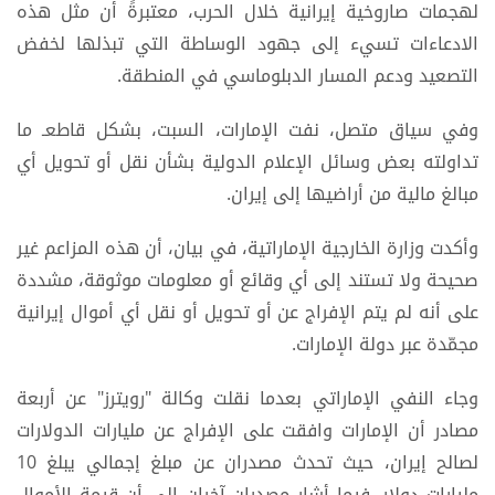
لهجمات صاروخية إيرانية خلال الحرب، معتبرةً أن مثل هذه
الادعاءات تسيء إلى جهود الوساطة التي تبذلها لخفض
التصعيد ودعم المسار الدبلوماسي في المنطقة.
وفي سياق متصل، نفت الإمارات، السبت، بشكل قاطعـ ما
تداولته بعض وسائل الإعلام الدولية بشأن نقل أو تحويل أي
مبالغ مالية من أراضيها إلى إيران.
وأكدت وزارة الخارجية الإماراتية، في بيان، أن هذه المزاعم غير
صحيحة ولا تستند إلى أي وقائع أو معلومات موثوقة، مشددة
على أنه لم يتم الإفراج عن أو تحويل أو نقل أي أموال إيرانية
مجمّدة عبر دولة الإمارات.
وجاء النفي الإماراتي بعدما نقلت وكالة "رويترز" عن أربعة
مصادر أن الإمارات وافقت على الإفراج عن مليارات الدولارات
لصالح إيران، حيث تحدث مصدران عن مبلغ إجمالي يبلغ 10
مليارات دولار، فيما أشار مصدران آخران إلى أن قيمة الأموال