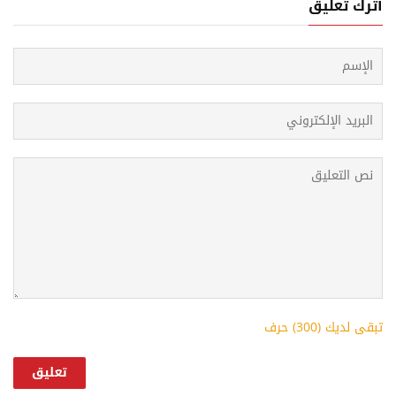
أترك تعليق
تبقى لديك (
300
) حرف