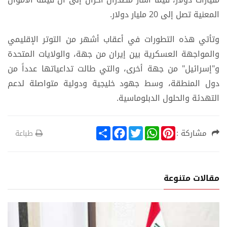
المعنية تصل إلى 20 مليار دولار.
وتأتي هذه التطورات في أعقاب أشهر من التوتر الإقليمي
والمواجهة العسكرية بين إيران من جهة، والولايات المتحدة
و"إسرائيل" من جهة أخرى، والتي طالت تداعياتها عدداً من
دول المنطقة، وسط جهود خليجية ودولية متواصلة لدعم
التهدئة والحلول الدبلوماسية.
S
F
T
W
P
مشاركة :
طباعة
h
a
w
h
i
a
c
i
a
n
r
e
t
t
t
e
b
t
s
e
o
e
A
r
مقالات متنوعة
o
r
p
e
k
p
s
t
ر
أحدث الا