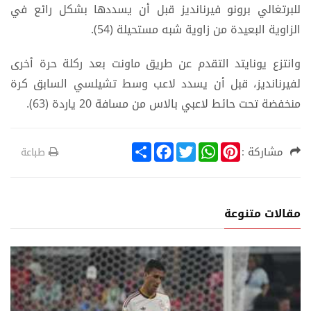
للبرتغالي برونو فيرنانديز قبل أن يسددها بشكل رائع في
الزاوية البعيدة من زاوية شبه مستحيلة (54).
وانتزع يونايتد التقدم عن طريق ماونت بعد ركلة حرة أخرى
لفيرنانديز، قبل أن يسدد لاعب وسط تشيلسي السابق كرة
منخفضة تحت حائط لاعبي بالاس من مسافة 20 ياردة (63).
S
F
T
W
P
مشاركة :
طباعة
h
a
w
h
i
a
c
i
a
n
r
e
t
t
t
e
b
t
s
e
o
e
A
r
مقالات متنوعة
o
r
p
e
k
p
s
t
ة
ري