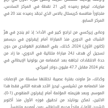
مباريات، ليرفع رصيده إلى 21 نقطة في المركز السادس،
متجاوزاً منافسه كريستال بالاس الذي تجمّد رصيده عند 20 في
المركز السابع.
وعانى زيركسي من تراجع كبير في الأداء؛ إذ لم ينجح في هزّ
الشباك في الدوري منذ المباراة أمام إيفرتون في ديسمبر
(كانون الأول) 2024. كذلك، بقي المهاجم الهولندي من دون
تسجيل أي هدف لـ24 مباراة متتالية في الدوري، ما زاد من
حدة الانتقادات تجاهه بعد انضمامه من بولونيا الإيطالي في
عام 2024 مقابل 47.7 مليون دولار أميركي.
وكذلك، مرّ ماونت بفترة عصيبة تخللتها سلسلة من الإصابات
منذ انضمامه من تشيلسي، ليحرز الأحد هدفه الثاني فقط هذا
الموسم. وبعد هزيمته المؤلمة أمام إيفرتون المنقوص (1-0)،
الاثنين، تمكن يونايتد من تحقيق فوزه الأول منذ أكتوبر
(تشرين الأول)، مانحاً مدربه البرتغالي روبن أموريم متنفساً.