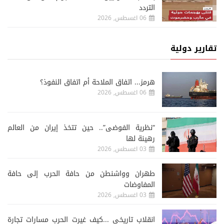
التردد
06 اغسطس, 2026
تقارير دولية
هرمز... اتفاق الملاحة أم اتفاق النفوذ؟
06 اغسطس, 2026
“نظرية الفوضى”.. حين تتخذ إيران من العالم
رهينة لها
03 اغسطس, 2026
طهران وواشنطن من حافة الحرب إلى حافة
المفاوضات
03 اغسطس, 2026
انقلاب تاريخي ...كيف غيرت الحرب مسارات تجارة