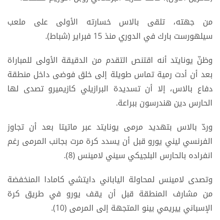
من جهته، تلقى بالاس خسارته الأولى على ملعب
سيلهورست بارك في الدوري منذ 15 فبراير (شباط).
وظنّ يونايتد أنه اقتنص التقدم من الدقيقة الأولى للمباراة
بعد أن أدت رمية تماس طويلة إلى خلق فوضى داخل منطقة
دفاع بالاس، إلا أن تسديدة البرازيلي كازيميرو تصدى لها
الحارس دين هندرسون ببراعة.
وردّ بالاس بتهديد مرمى يونايتد عبر ماتيتا بعد أن تجاوز
الفرنسي ليني يورو قبل أن يسدد كرة مرت بجانب المرمى رغم
انفراده بالحارس البلجيكي سيني لامينس (8).
وتصدى لامينس لمحاولة الياباني دايتشي كامادا المنخفضة
من مشارف المنطقة قبل أن يقف يورو في طريق كرة
الإسباني ييريمي بينو المتجهة إلى المرمى (10).