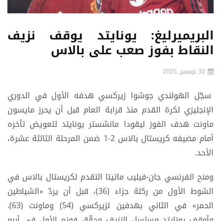
البريميرليغ: يونايتد يوقف نزيف
النقاط بفوز صعب على بالاس
30 نوفمبر, 2025
سجّل الهولندي جوشوا زيركسي هدفه الأول في الدوري
الإنجليزي لكرة القدم منذ قرابة العام قبل أن يحرز مايسون
ماونت هدف الفوز ليقودا مانشستر يونايتد لتعويض تأخره
أمام مضيفه كريستال بالاس 2-1 ضمن المرحلة الثالثة عشرة،
الأحد.
ومنح الفرنسي جان-فيليب ماتيتا التقدم لكريستال بالاس في
الشوط الأول من ركلة جزاء (36)، قبل أن يردّ «الشياطين
الحمر» في الثاني بهدفين لزيركسي (54) وماونت (63).
وأوقف يونايتد مسلسل النزيف وحقّق فوزه الأول في أربع