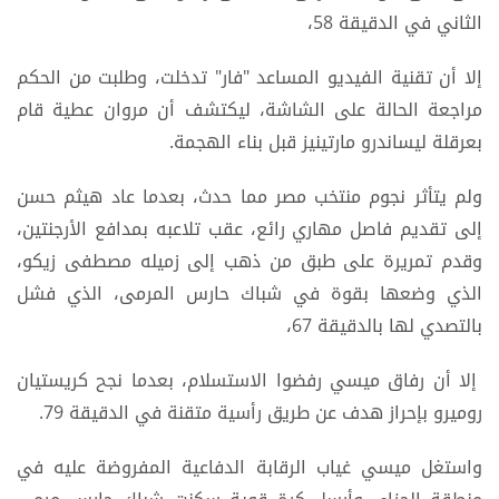
الثاني في الدقيقة 58،
إلا أن تقنية الفيديو المساعد "فار" تدخلت، وطلبت من الحكم
مراجعة الحالة على الشاشة، ليكتشف أن مروان عطية قام
بعرقلة ليساندرو مارتينيز قبل بناء الهجمة.
ولم يتأثر نجوم منتخب مصر مما حدث، بعدما عاد هيثم حسن
إلى تقديم فاصل مهاري رائع، عقب تلاعبه بمدافع الأرجنتين،
وقدم تمريرة على طبق من ذهب إلى زميله مصطفى زيكو،
الذي وضعها بقوة في شباك حارس المرمى، الذي فشل
بالتصدي لها بالدقيقة 67،
إلا أن رفاق ميسي رفضوا الاستسلام، بعدما نجح كريستيان
روميرو بإحراز هدف عن طريق رأسية متقنة في الدقيقة 79.
واستغل ميسي غياب الرقابة الدفاعية المفروضة عليه في