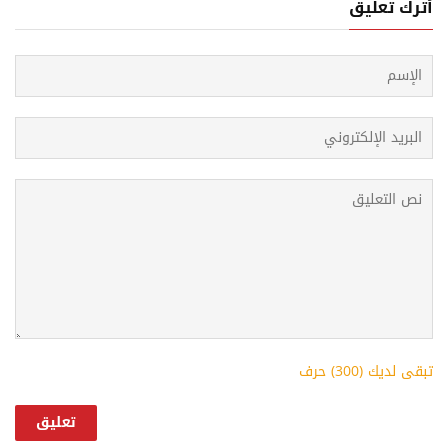
أترك تعليق
تبقى لديك (
300
) حرف