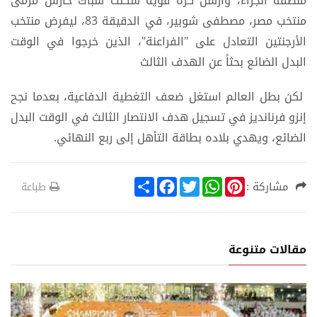
منطقة الجزاء، وأرسل كرة قوية سكنت شباك حارس مرمى
منتخب مصر، مصطفى شوبير، في الدقيقة 83، ليفرض منتخب
الأرجنتين التعادل على "الفراعنة"، الذين خرجوا في الوقت
البدل الضائع بحثاً عن الهدف الثالث
لكن بطل العالم استغل ضعف التغطية الدفاعية، بعدما نجح
إنزو فرنانديز في تسجيل هدف الانتصار الثالث في الوقت البدل
الضائع، ويهدي بلاده بطاقة التأهل إلى ربع النهائي.
S
F
T
W
P
مشاركة :
طباعة
h
a
w
h
i
a
c
i
a
n
r
e
t
t
t
e
b
t
s
e
o
e
A
r
مقالات متنوعة
o
r
p
e
k
p
s
t
ة
ري