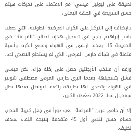
لصيقة على ليونيل ميسي، مع الاعتماد على تحركات هيثم
حسن السريعة في الجهة اليمنى،
بالإضافة إلى التركيز على الكرات العرضية الطولية، التي جعلت
ياسر إبراهيم ينجح في تسجيل هدفٍ لصالح "الفراعنة" في
الدقيقة 15، بعدما ارتقى في الهواء ووضع الكرة برأسية
متقنة في شباك حارس المرمى، الذي لم يستطع التصدي لها.
ورغم أن منتخب الأرجنتين حصل على ركلة جزاء، لكن ميسي
فشل بتسجيلها، بعدما انبرى حارس المرمى مصطفى شوبير
في الهواء وتصدى لها بطريقة رائعة، ليواصل بعدها بطل
مونديال قطر 2022 ضغطه الكبير،
إلا أن حامي عرين "الفراعنة" لعب دوراً في جعل كتيبة المدرب
حسام حسن تُنهي أول 45 متقدمة بنتيجة اللقاء بهدف
نظيف.