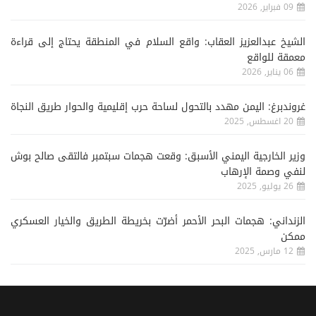
09 فبراير, 2026
الشيخ عبدالعزيز العقاب: واقع السلام في المنطقة يحتاج إلى قراءة
معمقة للواقع
06 يناير, 2026
غروندبرغ: اليمن مهدد بالتحول لساحة حرب إقليمية والحوار طريق النجاة
20 اغسطس, 2025
وزير الخارجية اليمني الأسبق: وقعت هجمات سبتمبر فالتقى صالح بوش
لنفي وصمة الإرهاب
26 يوليو, 2025
الزنداني: هجمات البحر الأحمر أضرّت بخريطة الطريق والخيار العسكري
ممكن
12 مارس, 2025