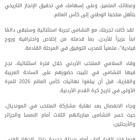
وعطائك المتميز، وعلى إسهامك في تحقيق الإنجاز التاريخي
بتأهل منتخبنا الوطني إلى كأس العالم.
لقد كانت تجربتك مع النشامى تجربة استثنائية وستبقى دائمًا
ابناً عزيزاً للأردن، بما قدمته من إخلاص واحترافية وروح
قيادية"، متمنياً للمدرب التوفيق في المرحلة القادمة.
وقاد السلامي المنتخب الأردني خلال فترة استثنائية، نجح
فيها النشامى في تثبيت حضورهم على الساحة العربية
والقارية، قبل أن يبلغوا نهائيات كأس العالم 2026 للمرة
الأولى في تاريخ كرة القدم الأردنية.
وجاء الانفصال بعد نهاية مشاركة المنتخب في المونديال،
حيث خسر النشامى مبارياتهم الثلاث أمام النمسا والجزائر
والأرجنتين،
فيما فتح القرار الباب أمام مرحلة جديدة داخل الجهاز الفني،