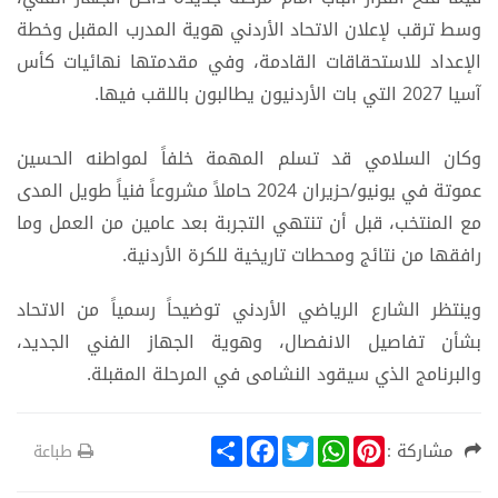
وسط ترقب لإعلان الاتحاد الأردني هوية المدرب المقبل وخطة
الإعداد للاستحقاقات القادمة، وفي مقدمتها نهائيات كأس
آسيا 2027 التي بات الأردنيون يطالبون باللقب فيها.
وكان السلامي قد تسلم المهمة خلفاً لمواطنه الحسين
عموتة في يونيو/حزيران 2024 حاملاً مشروعاً فنياً طويل المدى
مع المنتخب، قبل أن تنتهي التجربة بعد عامين من العمل وما
رافقها من نتائج ومحطات تاريخية للكرة الأردنية.
وينتظر الشارع الرياضي الأردني توضيحاً رسمياً من الاتحاد
بشأن تفاصيل الانفصال، وهوية الجهاز الفني الجديد،
والبرنامج الذي سيقود النشامى في المرحلة المقبلة.
S
F
T
W
P
مشاركة :
طباعة
h
a
w
h
i
a
c
i
a
n