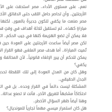
نعم.. على مستوى الأداء.. مصر استحقت على الأ
الأرجنتين.. وأن تحاصر حامل اللقب حتى الدقائق الأخ
مصر صنعت ما يكفي لتكون جديرةً بالعبور.. لكنها
مباراةٍ كهذه.. ثم تستقبل ثلاثة أهداف في وقتٍ قص
فلا يمكن أن تضع الهزيمة كلها في جيب الحكم.. التح
لكن مصر أيضاً ساعدت الأرجنتين على العودة حين 
تُميت المباراة.. أما هدف مصر الملغى فهو القرار الأك
يمكن للحكم أن يبرر الإلغاء قانونياً.. لأن المخالف
يكفي؟
وهل كان من العدل العودة إلى تلك اللقطة تحديد
الجدل الحقيقي..
المشكلة ليست دائماً في القرار وحده.. بل في اتسا
احتكاكاً مشابهاً للفريق الآخر.. فأنت لا تصنع عدالة..
وهنا أيضاً ظهر السؤال الأخطر..
هل كان استمرار ميسي مهماً تجارياً للمونديال؟