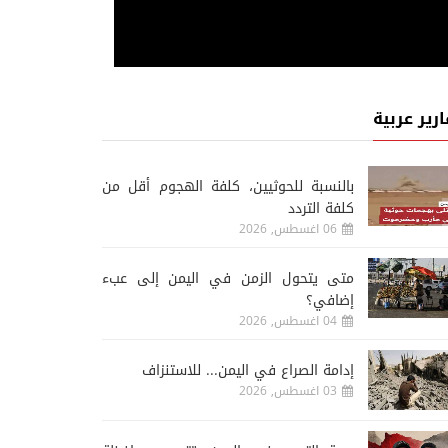
ارير عربية
‏بالنسبة للحوثيين، كلفة الهجوم أقل من
كلفة التردد
06 اغسطس, 2026
متى يتحول الزمن في اليمن إلى عبء
إضافي؟
04 اغسطس, 2026
إدامة الصراع في اليمن... للاستنزاف
03 اغسطس, 2026