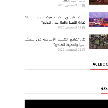
حافة المفاوضات
03 اغسطس, 2026
انقلاب تاريخي ...كيف غيرت الحرب مسارات
تجارة النفط والغاز حول العالم؟
02 اغسطس, 2026
هل تتراجع الهيمنة الأميركية في منطقة
آسيا والمحيط الهادئ؟
02 اغسطس, 2026
رياضة
FACEBO
05 اغسطس, 2026
05 اغسطس, 2026
الاتحاد المصري يجدد الثقة في
تحديد موعد سحب قرعة أ
حسام حسن
الخليج للأندية
ديو