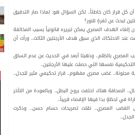
 كل قرار كان خاطئاً.. لكن السؤال هو: لماذا صار التدقيق
تين تبحث عن ثغرةٍ للنور؟
 إلغاء الهدف المصري يمكن تبريره قانونياً بسبب المخالفة
عند الاحتكاك الذي سبق هدف الأرجنتين الثالث.. ورأت أن
تخب المصري بالظلم.. وذهبتا أبعد في الحديث عن عدم اتساق
التحكيمية نفسها التي حصلت عليها الأرجنتين..
ينية مجنونة.. غضب مصري مفهوم.. قرار تحكيمي مثير للجدل..
ل.. الصحافة هناك احتفت بروح البطل.. وبالعودة من التأخر
اة في لحظةٍ بدا فيها الإقصاء قريباً..
 الغضب المصري.. نقلت تصريحات حسام حسن.. وذكرت
الجدل..