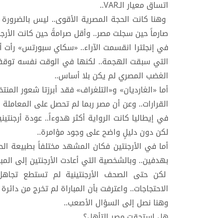
اتساق معيار الـVAR..
وهنا كانت الحجة المصرية الأقوى.. ليس بالضرورة أن
صارماً حين سجلت مصر.. وأقل صرامةً حين كانت الأرجن
في إنجلترا انقسمت الآراء.. «سكاي سبورتس» رأت أن
التي سبقت الهجمة.. لكنها في الوقت نفسه توقفت 
الغضب المصري لم يكن بلا أساس..
أما «الغارديان» و«التلغراف» فقد أبرزتا شعور المن
القرارات.. وعن أن مصر ربما لم تحصل على المعاملة 
في إيطاليا كانت الرواية أكثر هدوءاً.. عودة أرجنت
لكن دون دليلٍ واضح على وجود مؤامرة..
أما في الأرجنتين فكان المشهد مختلفاً بطبيعة الحا
بهدفين.. وبالشخصية التي أعادت الأرجنتين إلى المبار
لكن حتى الصحف الأرجنتينية لم تستطع تجاهل
الاحتجاجات.. واعترفت بأن المباراة لم تخرج من دائرة 
وهنا نصل إلى السؤال الأصعب..
هل استحقت مصر التأهل؟