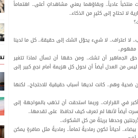
ت منتخباً عادياً.. وبقاؤهما يعني مشاهداتٍ أعلى.. اهتماماً
رية لا تحتاج إلى كثيرٍ من الذكاء..
؟
.. لا اعتراف.. لا شيء يحوّل الشك إلى حقيقة.. كل ما لدينا
 مفهوم..
تق
حق الجماهير أن تشك.. ومن حقها أن تسأل لماذا تتغير
يس من العدل أيضاً أن نحول كل هزيمة أمام نجمٍ كبير إلى
 ضحية وهم.. كانت لديها أسباب حقيقية للاحتجاج.. لكنها
أكبر في القرارات.. وربما استحقت أن تذهب بالمواجهة إلى
خسرت أيضاً لأنها لم تعرف كيف تحافظ على تقدمها..
أرجنتين وحدها بريئةً من كل الشكوك..
ء.. أحياناً تكون رماديةً تماماً.. رماديةً مثل صافرةٍ يمكن