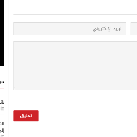
حو
نائ
الش
إلى