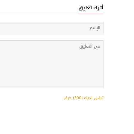
أترك تعليق
تبقى لديك (
300
) حرف