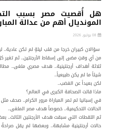
هل أُقصيت مصر بسبب الت
المونديال أهم من عدالة المبار
08 يوليو, 2026
سؤالان كبيران خرجا من قلب ليلةٍ لم تكن عادية.. 
من أي وقتٍ مضى إلى إسقاط الأرجنتين.. ثم تغير 
ثلاثة أهداف أرجنتينية.. هدف مصري ملغى.. مطالبا
شيئاً ما لم يكن طبيعياً..
لكن بعيداً عن الغضب..
ماذا قالت الصحافة الكبرى في العالم؟
في إسبانيا لم تمر المباراة مرور الكرام.. صحف مثل
الحالات التحكيمية.. خصوصاً هدف مصر الملغى..
ثم اللقطات التي سبقت هدف الأرجنتين الثالث.. بع
حالات أرجنتينية مشابهة.. وبعضها لم يقل صراحةً 