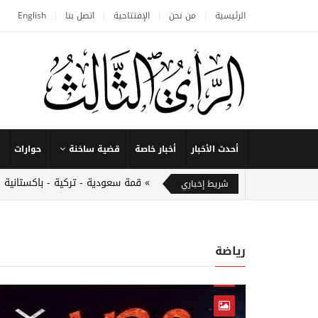
الرئيسية
من نحن
الإفتتاحية
اتصل بنا
English
أحدث الأخبار
أخبار خاصة
قضية ساخنة
حوارات
قمة سعودية - تركية - باكستانية 
شريط إخباري
رياضة