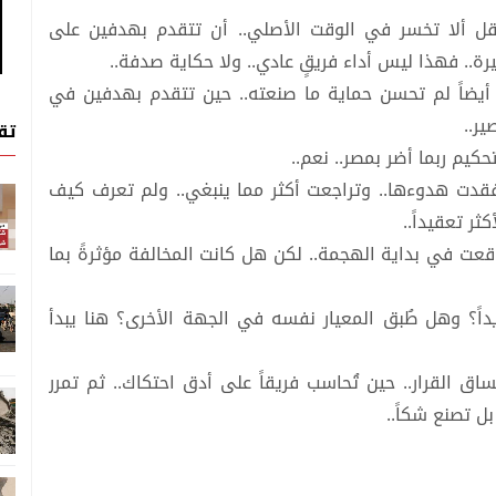
قل ألا تخسر في الوقت الأصلي.. أن تتقدم بهدفين على
يرة.. فهذا ليس أداء فريقٍ عادي.. ولا حكاية صدفة..
 أيضاً لم تحسن حماية ما صنعته.. حين تتقدم بهدفين في
ير..
تق
كيم ربما أضر بمصر.. نعم..
فقدت هدوءها.. وتراجعت أكثر مما ينبغي.. ولم تعرف كيف
ثر تعقيداً..
ة وقعت في بداية الهجمة.. لكن هل كانت المخالفة مؤثرةً بما
اً؟ وهل طُبق المعيار نفسه في الجهة الأخرى؟ هنا يبدأ
ق القرار.. حين تُحاسب فريقاً على أدق احتكاك.. ثم تمرر
 بل تصنع شكاً..