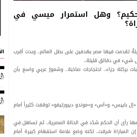
حكيم؟ وهل استمرار ميسي في
اة؟
ال
ليلةٌ تقدمت فيها مصر بهدفين على بطل العالم.. وبدت أقرب
كل شيء في دقائق قليلة..
ت بركلة جزاء.. احتجاجات صاخبة.. وشعورٌ عربي واسع بأن
 «إل باييس» و«آس» و«موندو ديبورتيفو» توقفت كثيراً أمام
ضها رأى أن الحكم شدّد في الحالة المصرية.. ثم تساهل في
إن المباراة سُرقت.. لكنه وضع علامة استفهام كبيرة أمام