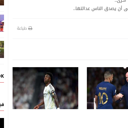
إلى أن يصدق الناس عدالتها..
طباعة
رياضة
رياضة
OK
06 اغسطس, 2026
 تستضيف قرعة الدور
الدوري الإنكليزي يغيّر قواعد
 لأبطال أفريقيا
الإنفاق.. من الخسائر إلى
درالية
الإيرادات
في