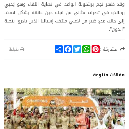
وقد ظهر نجم برشلونة الواعد في نهاية اللقاء وهو يُحيي
رونالدو في تصرف مثالي من قبله حين عانقه بشكل لافت،
إلى جانب عددٍ كبير من لاعبي منتخب إسبانيا الذين بادروا بتحية
"الدون".
S
F
T
W
P
مشاركة :
طباعة
h
a
w
h
i
a
c
i
a
n
r
e
t
t
t
e
b
t
s
e
o
e
A
r
مقالات متنوعة
o
r
p
e
k
p
s
t
ة
ري