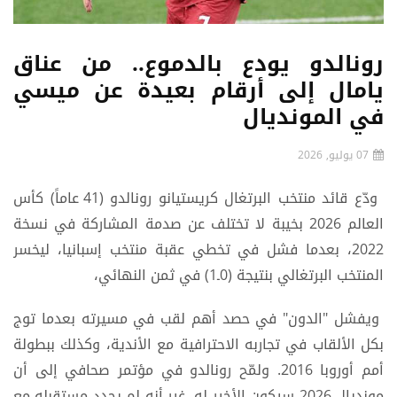
رونالدو يودع بالدموع.. من عناق
يامال إلى أرقام بعيدة عن ميسي
في المونديال
07 يوليو, 2026
ودّع قائد منتخب البرتغال كريستيانو رونالدو (41 عاماً) كأس
العالم 2026 بخيبة لا تختلف عن صدمة المشاركة في نسخة
2022، بعدما فشل في تخطي عقبة منتخب إسبانيا، ليخسر
المنتخب البرتغالي بنتيجة (0ـ1) في ثمن النهائي،
ويفشل "الدون" في حصد أهم لقب في مسيرته بعدما توج
بكل الألقاب في تجاربه الاحترافية مع الأندية، وكذلك ببطولة
أمم أوروبا 2016. ولمّح رونالدو في مؤتمر صحافي إلى أن
مونديال 2026 سيكون الأخير له، غير أنه لم يحدد مستقبله مع