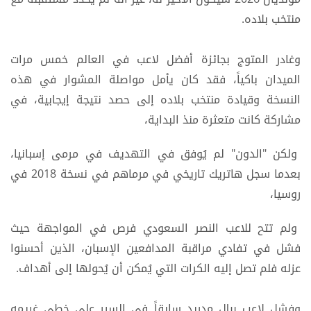
منتخب بلاده.
وغادر المتوج بجائزة أفضل لاعب في العالم خمس مرات
الميدان باكياً، فقد كان يأمل مواصلة المشوار في هذه
النسخة وقيادة منتخب بلاده إلى حصد نتيجة إيجابية، في
مشاركة كانت متعثرة منذ البداية،
ولكن "الدون" لم يُوفق في التهديف في مرمى إسبانيا،
بعدما سجل هاتريك تاريخي في مرماهم في نسخة 2018 في
روسيا،
ولم تتح للاعب النصر السعودي فرص في المواجهة حيث
فشل في تفادي مراقبة المدافعين الإسبان، الذين أحسنوا
عزله فلم تصل إليه الكرات التي يُمكن أن يُحولها إلى أهداف.
وفشل لاعب ريال مدريد سابقاً في السير على خطى غريمه