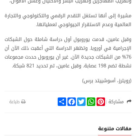
وتهريب المهاجرين وتهريب البشر والاحتيال وغسل الأموال،
مشيرة إلى أنها تستغل التقدم الرقمي والتكنولوجي والتجارة
العالمية وعدم الاستقرار الجيولوجي لعملياتها.
وقبل عامين، قدمت يوروبول أول دراسة شاملة حول الشبكات
الإجرامية في أوروبا. وتظهر الدراسة التي أعقبت ذلك الآن أن
76% من الشبكات جديدة الآن. غير أن يوروبول حددت مجموعات
نشطة تضم 198 عصابة. وقبل عامين، تم تحديد 821 شبكة.
(رويترز، أسوشييتد برس)
S
F
T
W
P
مشاركة :
طباعة
h
a
w
h
i
a
c
i
a
n
r
e
t
t
t
e
b
t
s
e
o
e
A
r
مقالات متنوعة
o
r
p
e
k
p
s