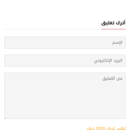
أترك تعليق
تبقى لديك (
300
) حرف