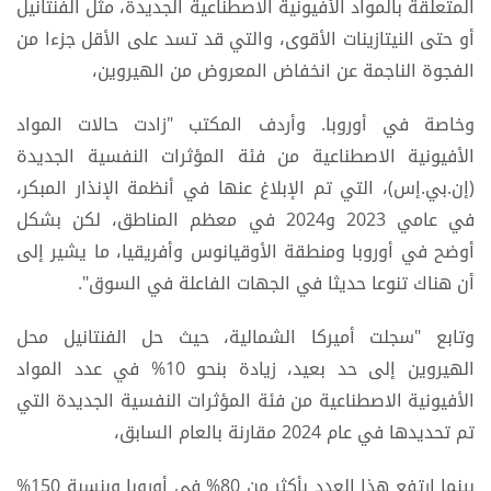
المتعلقة بالمواد الأفيونية الاصطناعية الجديدة، مثل الفنتانيل
أو حتى النيتازينات الأقوى، والتي قد تسد على الأقل جزءا من
الفجوة الناجمة عن انخفاض المعروض من الهيروين،
وخاصة في أوروبا. وأردف المكتب "زادت حالات المواد
الأفيونية الاصطناعية من فئة المؤثرات النفسية الجديدة
(إن.بي.إس)، التي تم الإبلاغ عنها في أنظمة الإنذار المبكر،
في عامي 2023 و2024 في معظم المناطق، لكن بشكل
أوضح في أوروبا ومنطقة الأوقيانوس وأفريقيا، ما يشير إلى
أن هناك تنوعا حديثا في الجهات الفاعلة في السوق".
وتابع "سجلت أميركا الشمالية، حيث حل الفنتانيل محل
الهيروين إلى حد بعيد، زيادة بنحو 10% في عدد المواد
الأفيونية الاصطناعية من فئة المؤثرات النفسية الجديدة التي
تم تحديدها في عام 2024 مقارنة بالعام السابق،
بينما ارتفع هذا العدد بأكثر من 80% في أوروبا وبنسبة 150%