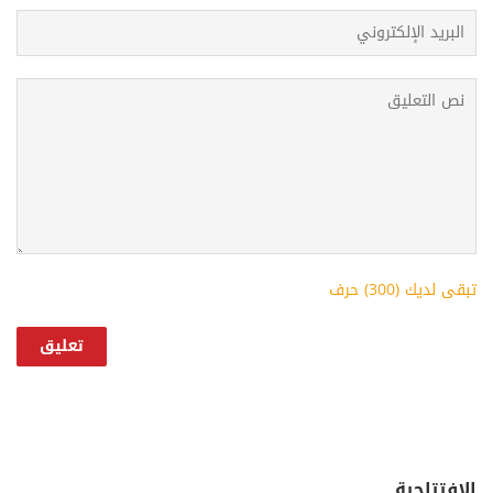
تبقى لديك (
300
) حرف
الإفتتاحية