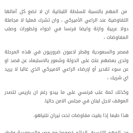
من المهم بالنسبة للسلطة اللبنانية ان لا تضع كل آمالها
التفاوضية عند الراعي الأميركي ، وان تشرك فعليا لا مجاملة
دولا عربية وازنة وايضا فرنسا في اجواء وتطورات وصلب
المفاوضات ،
فمصر والسعودية وقطر لاعبون ضروريون في هذه المرحلة
ولدى بعضهم عتبٌ على الدولة وشعور بالاستبعاد عن قصد او
عن سوء تقدير أو لإرضاء الراعي الاميركي الذي غالبا لا يريد
اي شريك ،
وكذلك ثمة عتب فرنسي على ما يبدو رغم ان باريس تتصدر
الموقف لاجل لبنان في مجلس الامن حاليا.
هذا طبعا إذا بقيت مفاوضات تحت نيران نتنياهو.
من المهم التنسيق الدائم خصوصا مع مصر والسعودية وقطر