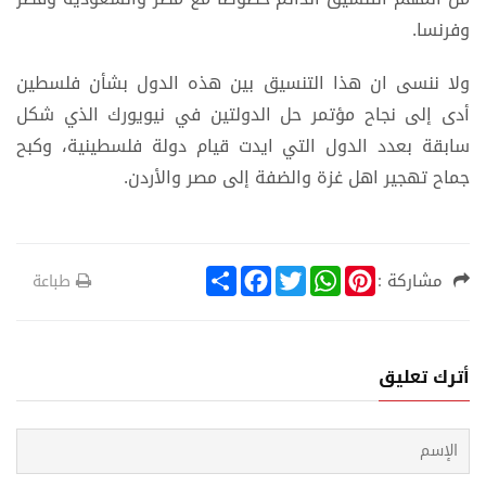
وفرنسا.
ولا ننسى ان هذا التنسيق بين هذه الدول بشأن فلسطين
أدى إلى نجاح مؤتمر حل الدولتين في نيويورك الذي شكل
سابقة بعدد الدول التي ايدت قيام دولة فلسطينية، وكبح
جماح تهجير اهل غزة والضفة إلى مصر والأردن.
S
F
T
W
P
مشاركة :
طباعة
h
a
w
h
i
a
c
i
a
n
r
e
t
t
t
e
b
t
s
e
o
e
A
r
أترك تعليق
o
r
p
e
k
p
s
t