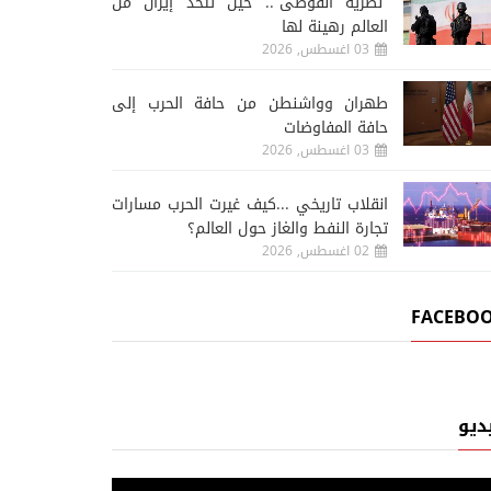
“نظرية الفوضى”.. حين تتخذ إيران من
العالم رهينة لها
03 اغسطس, 2026
طهران وواشنطن من حافة الحرب إلى
حافة المفاوضات
03 اغسطس, 2026
انقلاب تاريخي ...كيف غيرت الحرب مسارات
تجارة النفط والغاز حول العالم؟
02 اغسطس, 2026
FACEBO
ديو