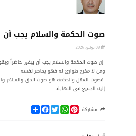
‏صوت الحكمة والسلام يجب أن ي
08 يوليو, 2026
إن ‏صوت الحكمة والسلام يجب أن يبقى حاضراً وبقو
ومن لا مخرج طوارئ له فهو يحاصر نفسه.
فصوت العقل والحكمة هو صوت الحق والسلام والفط
إليه الجميع في النهاية.
S
F
T
W
P
مشاركة :
h
a
w
h
i
a
c
i
a
n
r
e
t
t
t
e
b
t
s
e
o
e
A
r