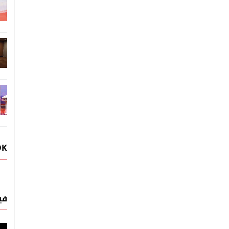
OK
في