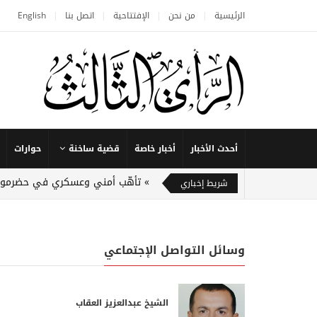
الرئيسية
من نحن
الإفتتاحية
اتصل بنا
English
أحدث الأخبار
أخبار خاصة
قضية ساخنة
حوارات
تأهّب أمني وعسكري في حضرموت 
شريط إخباري
وسائل التواصل الإجتماعي
الشيخ عبدالعزيز العقاب