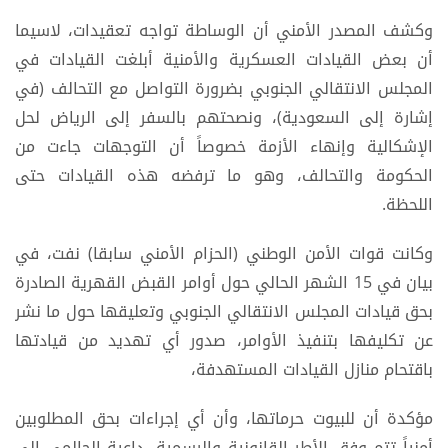
وكشف المصدر الأمني أن الوساطة تواجه تعقيدات، لاسيما
أن بعض القيادات العسكرية والأمنية أبلغت القيادات في
المجلس الانتقالي الجنوبي بضرورة التواصل مع التحالف (في
إشارة إلى السعودية)، ونصحتهم بالسفر إلى الرياض لحل
الإشكالية وإنهاء الأزمة خصوصاً أن التوجهات جاءت من
الحكومة والتحالف، وهو ما ترفضه هذه القيادات حتى
اللحظة.
وكانت قوات الأمن الوطني (الحزام الأمني سابقا) نفت، في
بيان في 15 الشهر الحالي حول أوامر القبض القهرية الصادرة
بحق قيادات المجلس الانتقالي الجنوبي وتعليقها حول ما نشر
عن تكليفها بتنفيذ الأوامر، صدور أي تهديد من قيادتها
باقتحام منازل القيادات المستهدفة،
مؤكدة أن للبيوت حرماتها، وأن أي إجراءات بحق المطلوبين
أمنياً تتم وفق الأطر القانونية والرسمية، داعية الحالمي إلى