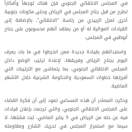
في المجلس الانتقالي الجنوبي فإن هناك توجهاً وأفكاراً
تطرح من قبل جناح المجلس في الرياض وحتى مكونات جنوبية
أخرى لعزل الزبيدي من رئاسة "الانتقالي"، بالإضافة إلى
القيادات الموالية له أو من يعتقد أنهم محسوبون على جناح
أبوظبي في المجلس،
واستبدالهم بقيادة جديدة ممن انخرطوا في ما بات يعرف
اليوم بجناح الرياض وفريقها، لإعادة ترتيب الوضع داخل
المجلس الانتقالي الجنوبي، بما يتماشى مع الترتيبات التي
أفرزتها خطوات السعودية والحكومة الشرعية خلال الأشهر
الماضية.
وذكرت المصادر أن هذه المساعي تعود إلى أن فكرة القضاء
على المجلس الانتقالي الجنوبي، والتي ترجمت بإعلان قيادات
فيه عن حله من الرياض في 9 يناير الماضي، ثبت فشلها، لا
سيما مع استمرار المجلس في تحريك الشارع ومقاومته