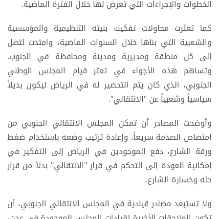
الخطوات والإجراءات التي تعرض لها خلال الفترة الماضية.
كما تعثرت محاولات تفكيك بنيته التنظيمية والمؤسسية
والشعبية التي بناها خلال السنوات الماضية، وامتدت لتصل
إلى كل منطقة ومديرية ومدينة ومحافظة في الجنوب.
وتساهم هذه الأجواء في تعثر قيام المجلس الوطني
الجنوبي، الذي كان يتم التحضير له في الرياض ليكون بديلاً
سياسياً وشعبياً عن "الانتقالي".
وأوضحت المصادر أن تمكن المجلس الانتقالي الجنوبي من
امتصاص الصدمة سريعاً، وإعادة ترتيب وضعه باستخدام ضغط
ورقة الشارع، دفع الموجودين في الرياض إلى التفكير في
إمكانية العودة إلى التحكم في قرار "الانتقالي" بدلاً من قرار
حله وخسارة الشارع.
ولا تستبعد مصادر قيادية في المجلس الانتقالي الجنوبي، أن
تكون الملاحقات الأخيرة لقيادات المجلس الموجودة في عدن،