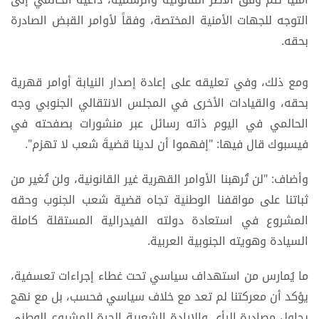
التوجه للجهات الأمنية المختصة، وفقاً لأوامر القبض الصادرة
بحقه.
ومع ذلك، وفي تعليقه على إعادة إصدار النيابة أوامر قهرية
بحقه، والقيادات الأخرى في المجلس الانتقالي الجنوبي وجه
الحالمي في اليوم ذاته رسائل عبر منشورات بصفحته في
فيسبوك قال فيها: "إفهموا أن لدينا قضيةَ شعب لا تهزم".
وأضاف: "‏لن تُرهبنا الأوامر القهرية غير القانونية، ولن تُغير من
ثباتنا على مواقفنا الوطنية تجاه قضية شعب الجنوب وحقه
المشروع في استعادة دولته الفيدرالية المستقلة كاملة
السيادة وهويته الجنوبية العربية.
ما يُمارس من استهداف سياسي تحت غطاء إجراءات تعسفية،
يؤكد أن معركتنا لم تعد مع خلاف سياسي فحسب، بل مع نهج
يحاول مصادرة الرأي والإرادة الشعبية الحرة للمشروع الوطني