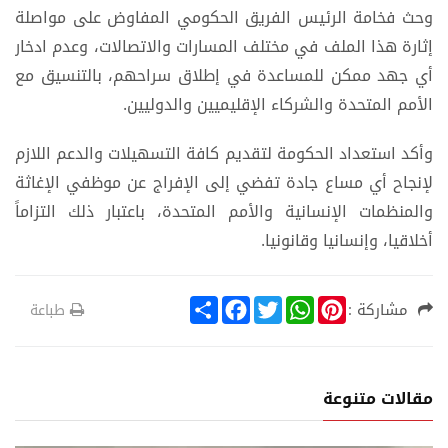
وحث فخامة الرئيس الفريق الحكومي المفاوض على مواصلة
إثارة هذا الملف في مختلف المسارات والاتصالات، وعدم ادخار
أي جهد ممكن للمساعدة في إطلاق سراحهم، بالتنسيق مع
الأمم المتحدة والشركاء الإقليميين والدوليين.
وأكد استعداد الحكومة لتقديم كافة التسهيلات والدعم اللازم
لإنجاح أي مساع جادة تفضي إلى الإفراج عن موظفي الإغاثة
والمنظمات الإنسانية والأمم المتحدة، باعتبار ذلك التزاماً
أخلاقيا، وإنسانيا وقانونيا.
S
F
T
W
P
مشاركة :
طباعة
h
a
w
h
i
a
c
i
a
n
r
e
t
t
t
e
b
t
s
e
o
e
A
r
مقالات متنوعة
o
r
p
e
k
p
s
t