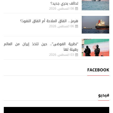
تحالف بحري جديد؟
08 اغسطس, 2026
هرمز... اتفاق الملاحة أم اتفاق النفوذ؟
06 اغسطس, 2026
“نظرية الفوضى”.. حين تتخذ إيران من العالم
رهينة لها
03 اغسطس, 2026
FACEBOOK
فيديو