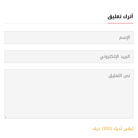
أترك تعليق
تبقى لديك (
300
) حرف