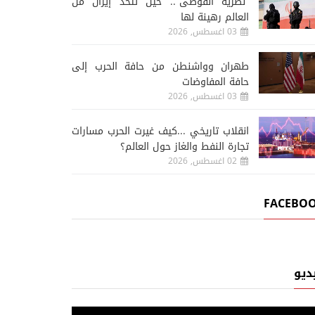
“نظرية الفوضى”.. حين تتخذ إيران من
العالم رهينة لها
03 اغسطس, 2026
طهران وواشنطن من حافة الحرب إلى
حافة المفاوضات
03 اغسطس, 2026
انقلاب تاريخي ...كيف غيرت الحرب مسارات
تجارة النفط والغاز حول العالم؟
02 اغسطس, 2026
FACEBO
ديو