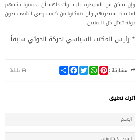
وإن تمكن من السيطرة عليه، وأتحداهم أن يحسنوا حكمهم
لما تحت سيطرتهم وأن يتمكنوا من كسب رضى الشعب بدون
دولة تمثل كل اليمنيين.
* رئيس المكتب السياسي لحركة الحوثي سابقاً
S
F
T
W
P
مشاركة :
طباعة
h
a
w
h
i
a
c
i
a
n
r
e
t
t
t
e
b
t
s
e
o
e
A
r
أترك تعليق
o
r
p
e
k
p
s
t