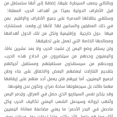
وبالتالي يصعب السيطرة عليها، إضافة إلى أنها ستستغل من
قبل الأطراف الدولية بعيدًا عن أهداف الحرب المعلنة؛
وستلقي بظلالها المدمرة على جميع الأطراف والإقليم بمن
في ذلك المطبلين والساعين لها؛ لأنها إن وقعت فستشارك
فيها دول خارجية وإقليمية ولكل من تلك الدول أهدافها
ومصالحها الخاصة التي تعمل على تحقيقها.
ولن يستقر وضع اليمن إن نشبت الحرب ولا بعد عشرين عامًا،
واليمنيون وحدهم من سيتضررون من اندلاع هذه الحرب،
ووحدهم من سيسنقذون مستقبلهم ومستقبل أجيالهم
بتقديم التنازلات لبعضهم البعض والاتفاق على بناء وطن
لجميع اليمنيين، أما غيرهم فلن يعمل أحد منهم على إيقافها
مهما طالت بل سيجعلونها ساحة صراع، ونكون نحن وقودها.
وقد يتكرر نفس السيناريو الذي حصل في العراق، ويُدمر اليمن
وتُنهب ثرواته وسيحمل الشعب اليمني تكاليف الحرب وكل
ماحصل في البحر الأحمر؛ ما يعني مضاعفة معاناة اليمنيين
أكثر مما هو حاصل الآن بكثير. وإذا تدخلت دول ودخلت بعض