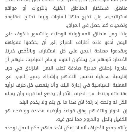
مناطق فستختار المناطق الغنية بالثروات أو مواقع
استراتيجية، ولن تخرج منها لسنوات وربما تحتاج لمقاومة
وتضحيات كما حصل في العراق.
ولذا ومن منطلق المسؤولية الوطنية والشعور بالخوف على
اليمن أدعو قادة أطراف الصراع إلى أن يحكموا عقولهم
ويقدموا مصلحة اليمن على كل الاعتبارات وبالأخص خبرتنا
الأنصار؛ كونهم من يملكون القوة وزمام المبادرة، عليهم أن
يبادروا بإطلاق مبادرة صادقة تجنب اليمن الانزلاق في حرب
إقليمية ودولية تتضمن التفاهم وإشراك جميع القوى في
العملية السياسية في إدارة البلد، وألا يتعصب كل طرف لرأيه
وقناعاته وينتظر من الطرف الآخر أن يخضع لما قرره وأن يسلم
الكل له وتحت إدارته؛ لأن هذا ما لن يتم ولا يخدم البلد.
إن الحوار والتفاهم وفق قواعد وأرضية محددة وواضحة هو
الكفيل بالحل والخروج مما نحن فيه.
وأنبّه جميع الأطراف أنه لا يمكن لأحد منهم حكم اليمن لوحده