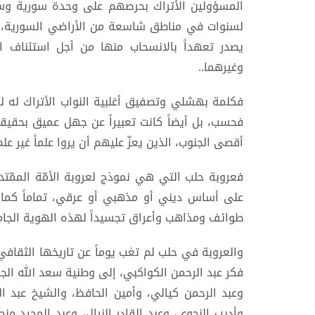
المسؤولين الأتراك بحرصهم على وحدة سورية وسلا
لسنوات في مناطق شاسعة من الأراضي السورية، وه
يصدر تعهداً بالانسحاب منها من أجل استئناف 
وغيرهما..
فكلمة بهشلي وتصفيق أغلبية النواب الأتراك له ل
فحسب، بل أيضاً كانت تعبيراً عن جهل عميق بحقي
أقصى الجنوب، الذين يعزّ عليهم أن يروا علماً غير ع
فعروبة حلب التي هي نموذج لعروبة الأمّة الممّتد
على أساس ديني أو مذهبي أو عرقي، تماماً كما
طوائف ومذاهب وأعراق تجسيداً لهذه الهوية الجام
والعروبة في حلب لم تغب يوماً عن تاريخها الثقاف
فكر عبد الرحمن الكواكبي، إلى وطنية سعد الله الجا
وعبد الرحمن كيالي، وأمين الحافظ، والشيخ عبد ا
وأديب النحوي، وعبد القادر النيال، وعبد المجيد م