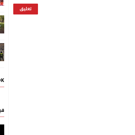
OK
في