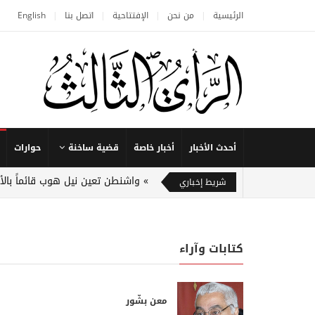
الرئيسية
من نحن
الإفتتاحية
اتصل بنا
English
أحدث الأخبار
أخبار خاصة
قضية ساخنة
حوارات
واشنطن تعين نيل هوب قائماً بالأ
شريط إخباري
كتابات وآراء
معن بشّور