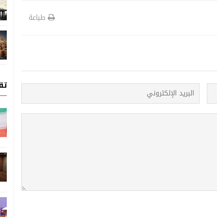
طباعة
تق