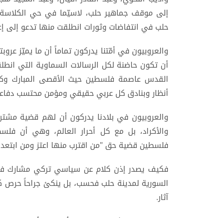
إلى موقف جماهير حلب، لاسيّما في حي الكلاسة 
حلب في انتفاضات وثورات انطلقت منها تدعو إلى إعا
والعروبيون في أمّتنا يدركون تماماً أن ما يميّز ع
أن تكون حاضنة لكل الرسالات السماوية التي انط
القدس عاصمة فلسطين حيث الأقصى المبارك وكاف
أنظار وبنادق كل عربي حقيقي ومؤمن محتسب دفاعاً
والعروبيون في بلادنا يدركون أن لهم قضية مشتركة
والأكراد، بل مع كل أحرار العالم، وهي أن فلس
فلسطين قضية حق "من اقترب منها اعتز ومن ابتعد ع
فكيف يصدر إذن كلام عن سياسي تركي مشارك في ح
السورية لمدينة حلب فحسب، بل ينكئ جراحاً حرص 
آثار.