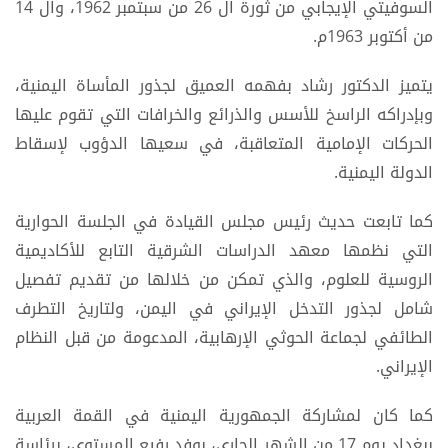
السوفيتي الإيجابي من ثورة ال 26 من سبتمبر 1962، وال 14
من أكتوبر 1963م.
يتميز الدكتور رشاد بفهمه العميق لجذور المأساة اليمنية،
وبإدراكه الراسخ للأسس والذرائع والخرافات التي تقوم عليها
الحركات الإمامية المتعاقبة، في سعيها الدؤوب لإسقاط
الدولة اليمنية.
كما تابعت حديث رئيس مجلس القيادة في الجلسة الحوارية
التي نظمها معهد الدراسات الشرقية التابع للأكاديمية
الروسية للعلوم، والذي تمكن من خلالها من تقديم تفصيل
شامل لجذور التدخل الإيراني في اليمن، ولتاريخ التطرف
الطائفي لجماعة الحوثي الإرهابية، المدعومة من قبل النظام
الإيراني.
كما كان لمشاركة الجمهورية اليمنية في القمة العربية
ببغداد يوم 17 من الشهر الجاري، بوفد رفيع المستوى، برئاسة