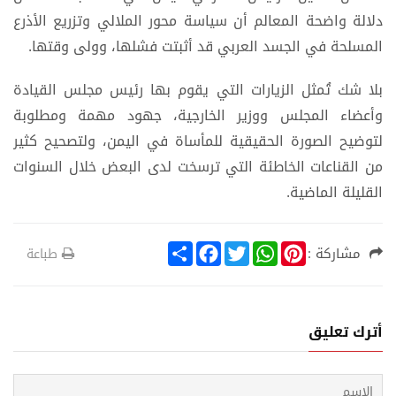
دلالة واضحة المعالم أن سياسة محور الملالي وتزريع الأذرع
المسلحة في الجسد العربي قد أثبتت فشلها، وولى وقتها.
بلا شك تُمثل الزيارات التي يقوم بها رئيس مجلس القيادة
وأعضاء المجلس ووزير الخارجية، جهود مهمة ومطلوبة
لتوضيح الصورة الحقيقية للمأساة في اليمن، ولتصحيح كثير
من القناعات الخاطئة التي ترسخت لدى البعض خلال السنوات
القليلة الماضية.
S
F
T
W
P
مشاركة :
طباعة
h
a
w
h
i
a
c
i
a
n
r
e
t
t
t
e
b
t
s
e
o
e
A
r
أترك تعليق
o
r
p
e
k
p
s
t