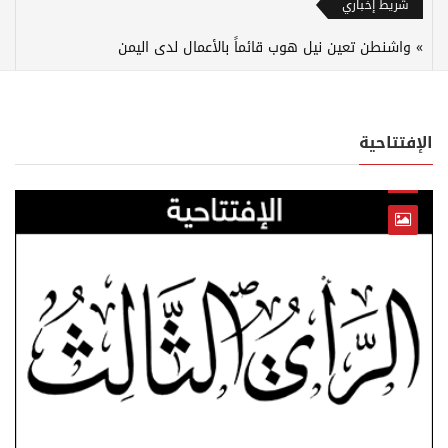
شريط إخباري
واشنطن تعين نيل هوب قائماً بالأعمال لدى اليمن
الإفتتاحية