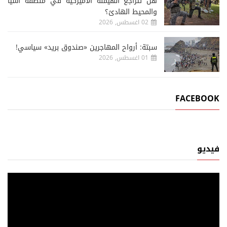
هل تتراجع الهيمنة الأميركية في منطقة آسيا
والمحيط الهادئ؟
02 اغسطس, 2026
سبتة: أرواح المهاجرين «صندوق بريد» سياسي!
01 اغسطس, 2026
FACEBOOK
فيديو