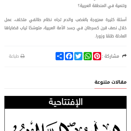
وتنمية
في
المنطقة
العربية؟
أسئلة
كثيرة
ممزوجة
بالغضب
والدم
تجاه
نظام
طائفي
متخلف،
عمل
خلال
نصف
قرن
كسرطان
في
جسد
الأمة
العربية،
متوشحًا
ثياب
قضاياها
العادلة
ظلمًا
وزورا
.
S
F
T
W
P
مشاركة :
طباعة
h
a
w
h
i
a
c
i
a
n
r
e
t
t
t
e
b
t
s
e
o
e
A
r
مقالات متنوعة
o
r
p
e
k
p
s
t
ة
الإفتت