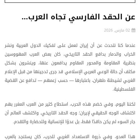
عن الحقد الفارسي تجاه العرب…
02 مارس, 2026
عندما
كنا
نتحدث
عن
أن
إيران
تعمل
على
تفكيك
الدول
العربية
ونشر
الخراب
والدمار
بدافع
الحقد
التاريخي،
كان
بعض
العرب
المهووسين
بنظرية
المقاومة
والمحور
المقاوم
يدافعون
عنها،
وينشرون
بشكل
مكثف
أن
حالة
الوعي
العربي
الإسلامي
قد
جرى
تدجينها
من
قبل
الإعلام
الغربي
لشيطنة
طهران،
باعتبارها
حسب
زعمهم
تدافع
عن
القضية
—
—
الفلسطينية
.
لكننا
اليوم،
وفي
خضم
هذه
الحرب،
استطاع
كثير
من
العرب
المغرر
بهم
اكتشاف
الوجه
الحقيقي
لإيران؛
وجه
الحقد
التاريخي
واكتشف
العالم
أن
.
جار
السوء
لم
يكن
حاقدًا
فقط،
بل
عدوًا
للإنسانية
وللحضارة
والتقدم
.
هذا
العدو،
وفي
ذروة
الاستعداد
الغربي
للحرب،
كان
يستنجد
بالعرب