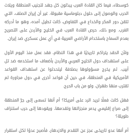
كوسطاء،
فيما
كان
القادة
العرب
يبذلون
كل
جهد
لتجنيب
المنطقة
ويلات
الحرب
والوصول
إلى
حلول
دبلوماسية
مقبولة
غير
أن
إيران
الصلف،
التي
.
تتقن
دور
المكر
والخداع
في
التفاوض،
كانت
تطيل
أمده،
وهو
ما
أدركه
الغرب
ومع
ذلك،
حرص
القادة
العرب
في
الخليج
والأردن
على
التصريح
.
بعدم
السماح
باستخدام
الأراضي
العربية
في
أي
عمل
عسكري
ضد
إيران
.
ولأن
الحقد
يتراكم
تاريخيًا
في
هذا
النظام،
فقد
عمل
منذ
اليوم
الأول
على
استهداف
دول
الخليج
العربي
والأردن
بأضعاف
ما
استخدمه
ضد
تل
أبيب
ثم
يخرج
مسؤولوها
بصلافة
ليتحدثوا
عن
استهداف
القواعد
.
الأمريكية
في
المنطقة،
في
حين
أن
قواعد
أخرى
في
دول
مجاورة
لم
تقترب
منها
طهران،
ولو
من
باب
الحرج
.
فهل
كانت
فعلًا
تريد
الرد
على
أمريكا؟
أم
أنها
تسعى
إلى
جرّ
المنطقة
إلى
صراع
إقليمي
يدمر
منجزاتها
وتقدمها،
ويقودها
إلى
حرب
استنزاف
طويلة؟
أم
أنها
عدو
تاريخي
عجز
عن
التقدم
والازدهار،
فأصبح
عدوًا
لكل
استقرار