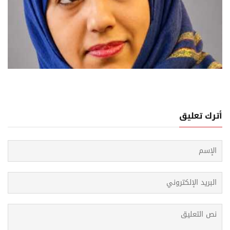
04 اغسطس, 2026
روب من الحديدة... سيرة خوف ترويها صحافية يمنية
أترك تعليق