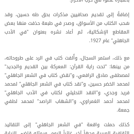
إضافةً إلى تقديم صحافيين مذكرات بحق طه حسين، وقد
سُحب الكتاب من الأسواق، وصدر في طبعة حذفت منها بعض
المقاطع الإشكالية، ثم أعاد نشره بعنوان "في الأدب
الجاهلي" عام 1927.
مع ذلك، استمر السجال، وأُلفت كتب في الرد على طروحاته،
من بينها: "تحت راية القرآن: المعركة بين القديم والجديد"
لمصطفى صادق الرافعي، و"نقض كتاب في الشعر الجاهلي"
لمحمد الخضر حسين، و"نقد كتاب في الشعر الجاهلي" لمحمد
فريد وجدي، و"النقد التحليلي لكتاب في الأدب الجاهلي"
لمحمد أحمد الغمراوي، و"الشهاب الراصد" لمحمد لطفي
جمعة.
كذلك حملت واقعة "في الشعر الجاهلي" إلى التقاليد
الثقافية العربية وجهاً آخر، غائباً اليوم، ويمثله قاضي النيابة