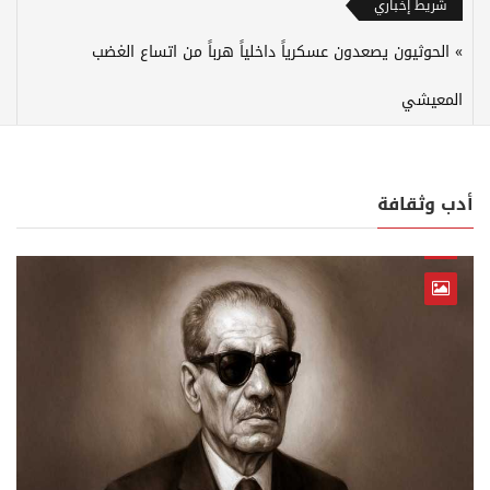
شريط إخباري
الحوثيون يصعدون عسكرياً داخلياً هرباً من اتساع الغضب
المعيشي
أدب وثقافة