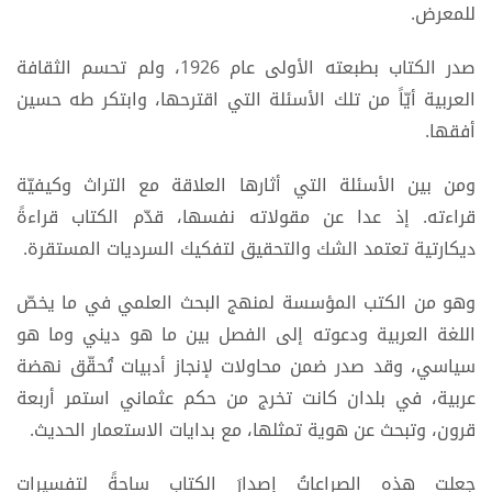
للمعرض.
صدر الكتاب بطبعته الأولى عام 1926، ولم تحسم الثقافة
العربية أيّاً من تلك الأسئلة التي اقترحها، وابتكر طه حسين
أفقها.
ومن بين الأسئلة التي أثارها العلاقة مع التراث وكيفيّة
قراءته. إذ عدا عن مقولاته نفسها، قدّم الكتاب قراءةً
ديكارتية تعتمد الشك والتحقيق لتفكيك السرديات المستقرة.
وهو من الكتب المؤسسة لمنهج البحث العلمي في ما يخصّ
اللغة العربية ودعوته إلى الفصل بين ما هو ديني وما هو
سياسي، وقد صدر ضمن محاولات لإنجاز أدبيات تُحقّق نهضة
عربية، في بلدان كانت تخرج من حكم عثماني استمر أربعة
قرون، وتبحث عن هوية تمثلها، مع بدايات الاستعمار الحديث.
جعلت هذه الصراعاتُ إصدارَ الكتاب ساحةً لتفسيرات