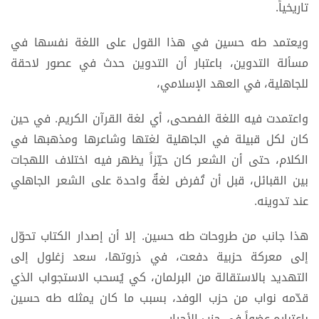
تاريخياً.
ويعتمد طه حسين في هذا القول على اللغة نفسها في
مسألة التدوين، باعتبار أن التدوين حدث في عصور لاحقة
للجاهلية، في العهد الإسلامي،
واعتمدت فيه اللغة الفصحى، أي لغة القرآن الكريم. في حين
كان لكل قبيلة في الجاهلية لغتها وشاعرها ومذهبها في
الكلام، حتى أن الشعر كان حيّزاً يظهر فيه اختلاف اللهجات
بين القبائل، قبل أن تُفرض لغةٌ واحدة على الشعر الجاهلي
عند تدوينه.
هذا جانب من طروحات طه حسين. إلا أن إصدار الكتاب تحوّل
إلى معركة حزبية دفعت، في ذروتها، سعد زغلول إلى
التهديد بالاستقالة من البرلمان، كي يُسحب الاستجواب الذي
قدّمه نواب من حزب الوفد، بسبب ما كان يمثله طه حسين
باعتباره عضواً في حزب الأحرار.