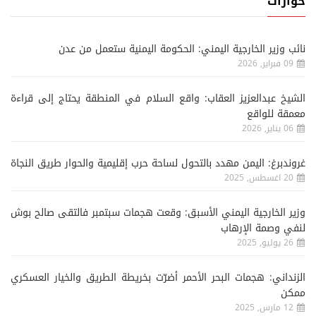
حوارات
نائب وزير الخارجية اليمني: الحكومة اليمنية ستعمل من عدن
09 فبراير, 2026
الشيخ عبدالعزيز العقاب: واقع السلام في المنطقة يحتاج إلى قراءة
معمقة للواقع
06 يناير, 2026
غروندبرغ: اليمن مهدد بالتحول لساحة حرب إقليمية والحوار طريق النجاة
20 اغسطس, 2025
وزير الخارجية اليمني الأسبق: وقعت هجمات سبتمبر فالتقى صالح بوش
لنفي وصمة الإرهاب
26 يوليو, 2025
الزنداني: هجمات البحر الأحمر أضرّت بخريطة الطريق والخيار العسكري
ممكن
12 مارس, 2025