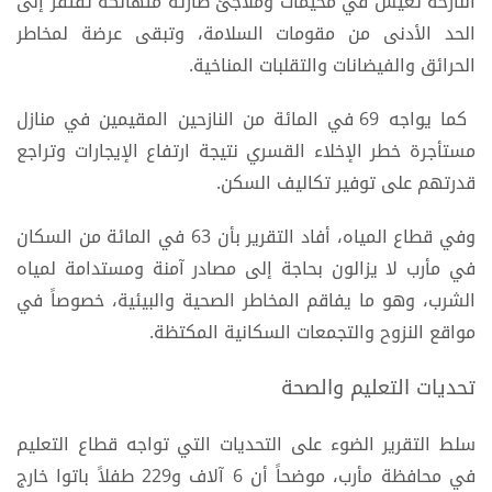
النازحة تعيش في مخيمات وملاجئ طارئة متهالكة تفتقر إلى
الحد الأدنى من مقومات السلامة، وتبقى عرضة لمخاطر
الحرائق والفيضانات والتقلبات المناخية.
كما يواجه 69 في المائة من النازحين المقيمين في منازل
مستأجرة خطر الإخلاء القسري نتيجة ارتفاع الإيجارات وتراجع
قدرتهم على توفير تكاليف السكن.
وفي قطاع المياه، أفاد التقرير بأن 63 في المائة من السكان
في مأرب لا يزالون بحاجة إلى مصادر آمنة ومستدامة لمياه
الشرب، وهو ما يفاقم المخاطر الصحية والبيئية، خصوصاً في
مواقع النزوح والتجمعات السكانية المكتظة.
تحديات التعليم والصحة
سلط التقرير الضوء على التحديات التي تواجه قطاع التعليم
في محافظة مأرب، موضحاً أن 6 آلاف و229 طفلاً باتوا خارج