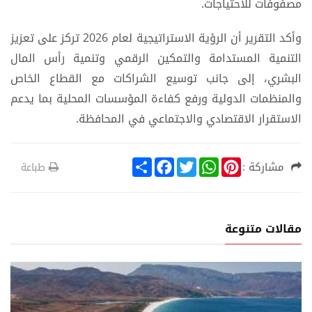
مصفوفات للاحتياجات.
وأكد التقرير أن الرؤية الاستراتيجية لعام 2026 تركز على تعزيز
التنمية المستدامة والتمكين الرقمي وتنمية رأس المال
البشري، إلى جانب توسيع الشراكات مع القطاع الخاص
والمنظمات الدولية ورفع كفاءة المؤسسات المحلية بما يدعم
الاستقرار الاقتصادي والاجتماعي في المحافظة.
S
F
T
W
P
مشاركة :
طباعة
h
a
w
h
i
a
c
i
a
n
r
e
t
t
t
e
b
t
s
e
o
e
A
r
مقالات متنوعة
o
r
p
e
k
p
s
t
ع
أخبار الم