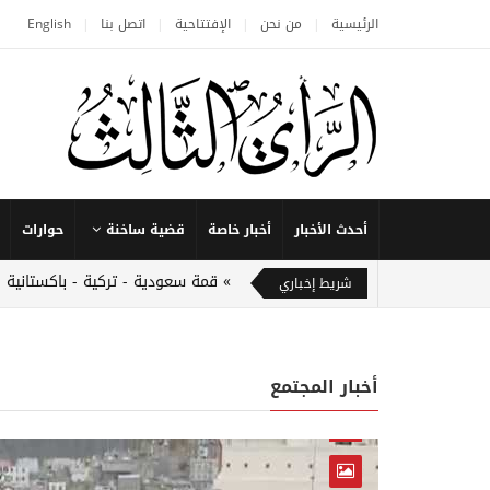
الرئيسية
من نحن
الإفتتاحية
اتصل بنا
English
أحدث الأخبار
أخبار خاصة
قضية ساخنة
حوارات
قمة سعودية - تركية - باكستانية 
شريط إخباري
أخبار المجتمع