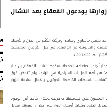
وارها يودعون القعقاع بعد انتشال
ال
مد بشكل مأساوي وصادم، وتركت الكثير من الحزن والأسئلة
لاقية والقانونية عن الواقعة، في ظل الأوضاع المعيشية
اتهم إلى مصدر دخل.
دينة دمت في محافظة الضالع (185 كيلومتراً جنوب صنعاء)، الجمعة، سقوط الشاب القعقاع بن عنتر
دّ من أهم المزارات السياحية في البلاد، ولم تتمكن فرق
تهامات للسلطات الخاضعة للحوثيين بإهمال سلامة الزوار
ف اليمنيون على تسميتها بـ«حرضة دمت»، كأحد أبرز الوجوه
لصخرية الحادة وكتابة أسماء الزوار على جدران الفوهة مقابل