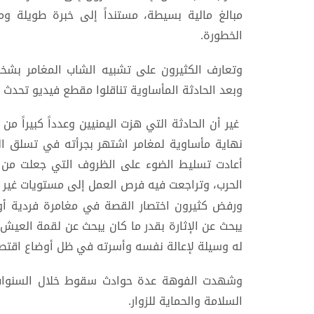
مبالغ مالية بسيطة، مستنداً إلى خبرة طويلة و
الخطورة.
وتعارف الكثيرون على تشبيه الشاب المغامر بشخص
وبعد الحادثة المأساوية تناقلوا مقطع فيديو تحدث 
غير أن الحادثة التي هزت اليمنيين وعدداً كبيراً م
نهاية مأساوية لمغامر اشتهر بجرأته في تسلق المن
أعادت تسليط الضوء على الظروف التي جعلت من تلك
الحرب، وتراجعت فيه فرص العمل إلى مستويات غير 
ورفض كثيرون اختصار القصة في مغامرة فردية أو 
يبحث عن الإثارة بقدر ما كان يبحث عن لقمة العيش،
له وسيلة لإعالة نفسه وأسرته في ظل أوضاع اقتصا
وشهدت الفوهة عدة حوادث سقوط خلال السنوات الم
السلامة والحماية للزوار.