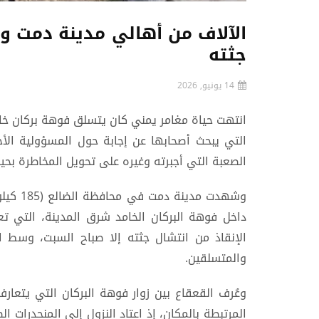
الآلاف من أهالي مدينة دمت وز
جثته
14 يونيو, 2026
انتهت حياة مغامر يمني كان يتسلق فوهة بركان خا
التي يبحث أصحابها عن إجابة حول المسؤولية الأخ
الصعبة التي أجبرته وغيره على تحويل المخاطرة بحي
وشهدت م
داخل فوهة البركان الخامد شرق المدينة، التي تع
الإنقاذ من انتشال جثته إلا صباح السبت، وسط ا
والمتسلقين.
وعُرف القعقاع بين زوار فوهة البركان التي يتعار
المرتبطة بالمكان، إذ اعتاد النزول إلى المنحدرات ا