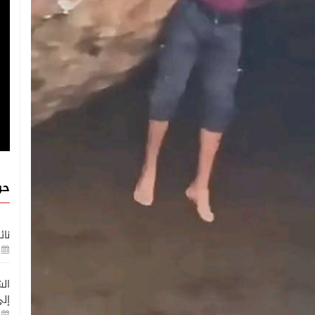
حو
نائ
الش
إلى