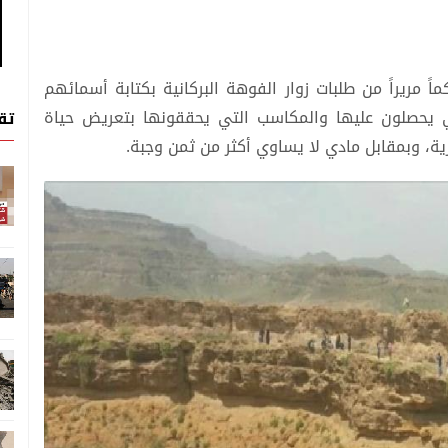
 مريراً من طلبات زوار الفوهة البركانية بكتابة أسمائهم
تي يحصلون عليها والمكاسب التي يحققونها بتعريض حياة
تق
، وبمقابل مادي لا يساوي أكثر من ثمن وجبة.