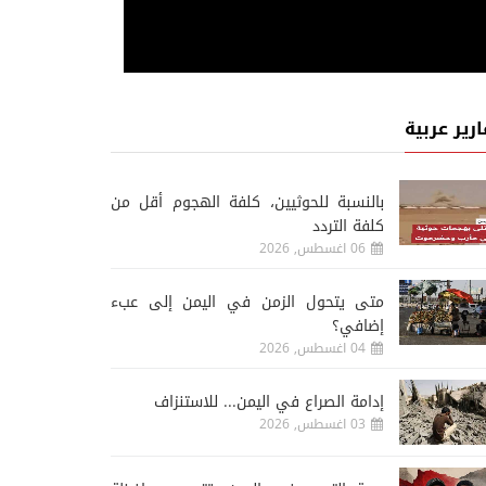
ارير عربية
‏بالنسبة للحوثيين، كلفة الهجوم أقل من
كلفة التردد
06 اغسطس, 2026
متى يتحول الزمن في اليمن إلى عبء
إضافي؟
04 اغسطس, 2026
إدامة الصراع في اليمن... للاستنزاف
03 اغسطس, 2026