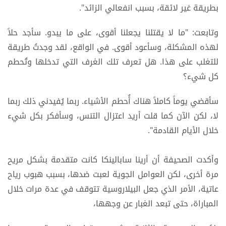
بطريقة غير لائقة، بسبب انفعالي الزائد".
وتابعت: "ما لا يقتلنا يجعلنا أقوى، على ما يبدو. سأجد حلاً
لهذه المشكلة، وسأعود أقوى. في الواقع، لقد وجدتُ طريقة
للتغلب على هذا. هل تعرف تلك الغرف التي تدخلها وتُحطم
كل شيء؟
سأقضي يوماً كاملاً هناك أُحطم الأشياء. ربما يُفيدني ذلك ربما
لا، لكن الآن كما قلت أريد اعتزال التنس، وسأفكر بكل شيء
خلال الأيام القادمة".
وأكدت الصحيفة أن أرينا سابالينكا كانت متقدمة بشكل مريح
مرة أخرى، لكن العوامل الجوية لعبت ضدها، بسبب هبوب رياح
عاتية، الأمر الذي جعل البيلاروسية تتوقف في عدة مرات خلال
المباراة، حتى تبعد الغبار عن وجهها،