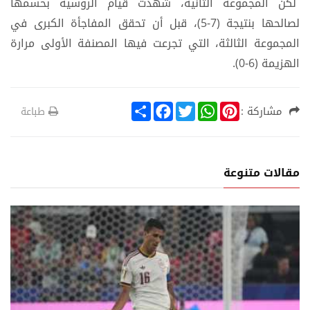
لكن المجموعة الثانية، شهدت قيام الروسية بحسمها
لصالحها بنتيجة (7-5)، قبل أن تحقق المفاجأة الكبرى في
المجموعة الثالثة، التي تجرعت فيها المصنفة الأولى مرارة
الهزيمة (6-0).
S
F
T
W
P
مشاركة :
طباعة
h
a
w
h
i
a
c
i
a
n
r
e
t
t
t
e
b
t
s
e
o
e
A
r
مقالات متنوعة
o
r
p
e
k
p
s
t
ة
ري