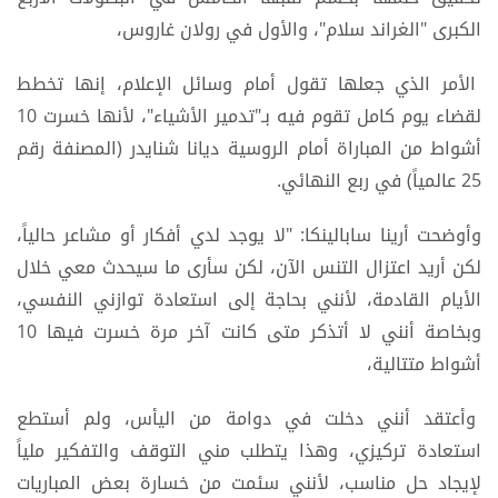
الكبرى "الغراند سلام"، والأول في رولان غاروس،
الأمر الذي جعلها تقول أمام وسائل الإعلام، إنها تخطط
لقضاء يوم كامل تقوم فيه بـ"تدمير الأشياء"، لأنها خسرت 10
أشواط من المباراة أمام الروسية ديانا شنايدر (المصنفة رقم
25 عالمياً) في ربع النهائي.
وأوضحت أرينا سابالينكا: "لا يوجد لدي أفكار أو مشاعر حالياً،
لكن أريد اعتزال التنس الآن، لكن سأرى ما سيحدث معي خلال
الأيام القادمة، لأنني بحاجة إلى استعادة توازني النفسي،
وبخاصة أنني لا أتذكر متى كانت آخر مرة خسرت فيها 10
أشواط متتالية،
وأعتقد أنني دخلت في دوامة من اليأس، ولم أستطع
استعادة تركيزي، وهذا يتطلب مني التوقف والتفكير ملياً
لإيجاد حل مناسب، لأنني سئمت من خسارة بعض المباريات