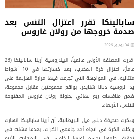
سابالينكا تقرر اعتزال التنس بعد
صدمة خروجها من رولان غاروس
04 يونيو, 2026
قررت المصنفة الأولى عالمياً، البيلاروسية أرينا سابالينكا (28
عاماً)، اعتزال كرة المضرب، بعد خسارتها في 10 أشواط
متتالية، في المواجهة التي تجرعت فيها مرارة الهزيمة على
يد الروسية ديانا شنايدر، بواقع مجموعتين مقابل مجموعة،
ضمن منافسات ربع نهائي بطولة رولان غاروس المفتوحة
للتنس، الأربعاء.
وذكرت صحيفة ديلي ميل البريطانية، أن أرينا سابالينكا انهارت
وركلت الكرة في اتجاه أحد جامعي الكرات، بعدما فشلت في
تحقيق حلمها بحسم لقبها الخامس في البطولات الأربع