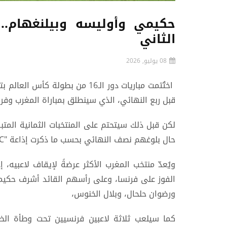
حكيمي وأوليسه وبيلنغهام.. 
الثاني
08 يوليو, 2026
اختُتمت مباريات دور الـ16 من بطول
قبل ربع النهائي، الذي سينطلق بمباراة المغرب وفرنسا الخ
لكن قبل ذلك سيتحتم على المنتخبات الثمانية المتبق
حال بلوغهم نصف النهائي بحسب ما ذكرت إذاعة "RMC" الفرنسية.
ويُعدّ منتخب المغرب الأكثر عرضةً لإيقاف لاعبيه
الفوز على فرنسا، وعلى رأسهم القائد أشرف حكيمي
ورضوان حلحال، وبلال الخنوس،
كما سيلعب ثلاثة لاعبين فرنسيين تحت وطأة الظ