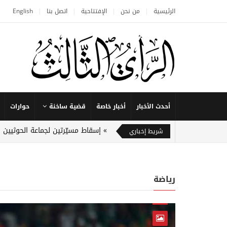
الرئيسية
من نحن
الإفتتاحية
اتصل بنا
English
أحدث الأخبار
أخبار خاصة
قضية ساخنة
حوارات
إسقاط مسيّرتين لجماعة الحوثيي
شريط إخباري
رياضة