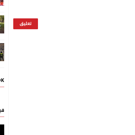
OK
في