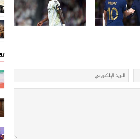
 تستضيف قرعة الدور
الدوري الإنكليزي يغيّر قواعد
 لأبطال أفريقيا
الإنفاق.. من الخسائر إلى
درالية
الإيرادات
تق