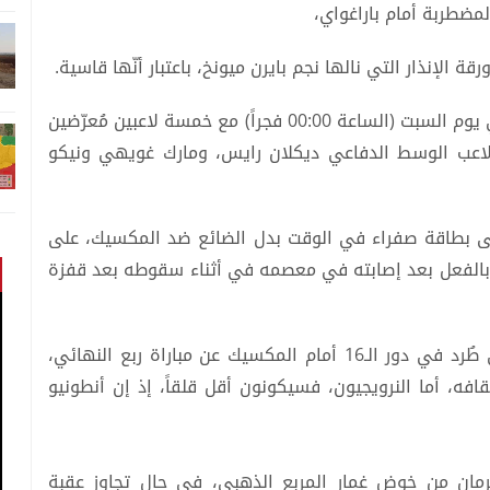
لمضطربة أمام باراغواي،
 الإنذار التي نالها نجم بايرن ميونخ، باعتبار أنّها قاسية.
من جانب آخر، سيواجه منتخب إنكلترا نظيره النرويجي يوم السبت (الساعة 00:00 فجراً) مع خمسة لاعبين مُعرّضين
ولاعب الوسط الدفاعي ديكلان رايس، ومارك غويهي ونيكو
لى بطاقة صفراء في الوقت بدل الضائع ضد المكسيك، على
 بالفعل بعد إصابته في معصمه في أثناء سقوطه بعد قفزة
في الوقت الذي سيغيب فيه جاريل كوانساه، الذي طُرد في دور الـ16 أمام المكسيك عن مباراة ربع النهائي،
افه، أما النرويجيون، فسيكونون أقل قلقاً، إذ إن أنطونيو
رمان من خوض غمار المربع الذهبي، في حال تجاوز عقبة