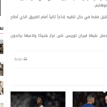
 موهايم،
يل فقط في حال تلقيه إنذاراً ثانياً أمام الفريق الذي أطاح
تق
حصل عليها فيران توريس على غرار بلجيكا ولاعبها براندون
طباعة
رياضة
رياضة
06 اغسطس, 2026