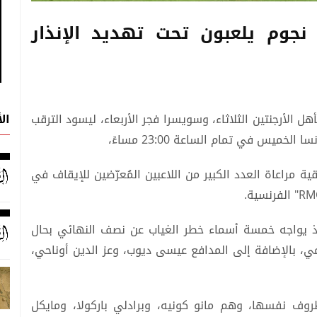
نجوم يلعبون تحت تهديد الإنذار
ال
ة كأس العالم بتأهل الأرجنتين الثلاثاء، وسويسرا فجر الأربعاء، ليسود الترقب
ميس في تمام الساعة 23:00 مساءً،
ية مراعاة العدد الكبير من اللاعبين المُعرّضين للإيقاف في
، إذ يواجه خمسة أسماء خطر الغياب عن نصف النهائي بحال
، بالإضافة إلى المدافع عيسى ديوب، وعز الدين أوناحي،
روف نفسها، وهم مانو كونيه، وبرادلي باركولا، ومايكل