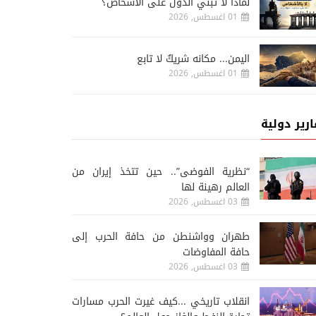
لماذا لا تبني الدول على الأشخاص؟
05 اغسطس, 2026
01 اغسطس, 2026
الاتحاد المصري يجدد الثقة في
تحديد موعد سحب قرعة أ
حسام حسن
الخليج للأندية
اليمن... مكانه شريكٌ لا تابع
01 اغسطس, 2026
ارير دولية
“نظرية الفوضى”.. حين تتخذ إيران من
العالم رهينة لها
03 اغسطس, 2026
طهران وواشنطن من حافة الحرب إلى
حافة المفاوضات
03 اغسطس, 2026
انقلاب تاريخي ...كيف غيرت الحرب مسارات